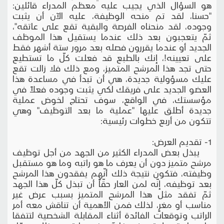
هو السؤال الذي يجيب عليه معظم المدراء قائلين:
"حسنا، لقد تم منحه الوظيفة، عليه الآن أن يثبت
وجوده، لقد منحناه الفرصة والبقية تقع على عاتقه"،
ثمّ يتعجبون بعد ذلك عندما يستقيل هذا الموظف
الجديد أو عندما يقررون فصله بعد مرور ستة أشهر فقط
على تعيينه!، إنك بالطبع قد فعلت كلّ ما تستطيع
حتى تجد هذا المرشح المتميز، ومع ذلك فلا زالت تقع
عليك مسؤولية جديدة، هي أن تبدأ في مساعدة هذا
العضو الجديد على فريقك لكي يثبت وجوده فعلاً في
مؤسستك، في الواقع، سوف تحتاج لخوض عملية
جديدة أطلق عليها "عملية ما بعد التوظيف" وهي
تتكون من أربع خطوات رئيسية:
1- تقديم العرض:
يبذل بعض المدراء الكثير من الجهد من أجل توظيف
مرشح متميز دون أن يعرف ما هو راتبه وما هو مستقبل
وظيفته، فتكون نتيجة ذلك أنّهم يفقدون هذا المرشح
بعد توظيفه، إنّه لمن العار حقّاً أن تبذل كلّ هذا الجهد
ثمّ تفقد مثل هذا المرشح المتميز بسبب عرض غير
مناسب أو مغرٍ، لذلك فمن الأهمية أن تناقش معه أمر
الراتب وتوقعات الفائدة أثناء المقابلة الشخصية لتتفقا