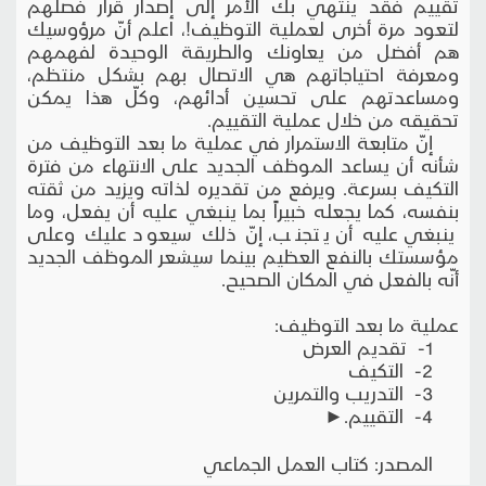
تقييم فقد ينتهي بك الأمر إلى إصدار قرار فصلهم
لتعود مرة أخرى لعملية التوظيف!، اعلم أنّ مرؤوسيك
هم أفضل من يعاونك والطريقة الوحيدة لفهمهم
ومعرفة احتياجاتهم هي الاتصال بهم بشكل منتظم،
ومساعدتهم على تحسين أدائهم، وكلّ هذا يمكن
تحقيقه من خلال عملية التقييم.
إنّ متابعة الاستمرار في عملية ما بعد التوظيف من
شأنه أن يساعد الموظف الجديد على الانتهاء من فترة
التكيف بسرعة. ويرفع من تقديره لذاته ويزيد من ثقته
بنفسه، كما يجعله خبيراً بما ينبغي عليه أن يفعل، وما
ينبغي عليه أن يتجنب، إنّ ذلك سيعود عليك وعلى
مؤسستك بالنفع العظيم بينما سيشعر الموظف الجديد
أنّه بالفعل في المكان الصحيح.
عملية ما بعد التوظيف:
1- تقديم العرض
2- التكيف
3- التدريب والتمرين
4- التقييم.►
المصدر: كتاب العمل الجماعي