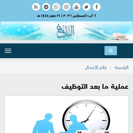
٦ آب/أغسطس ٢٠٢٦ | ٢١ صفر ١٤٤٨ هـ
ggle
ation
الرئيسية
عالم الأعمال
عملية ما بعد التوظيف