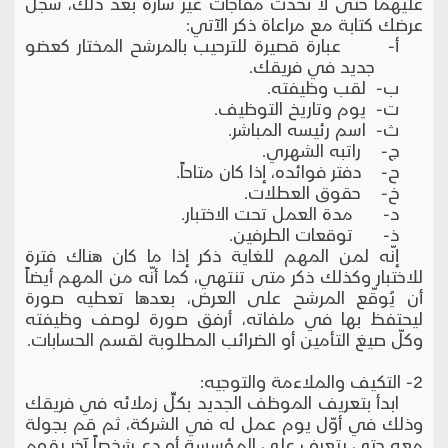
عليهما حتى لا تحدث مفاجآت غير سارة بعد ذلك، سجّل
عرضك كتابة مع مراعاة ذكر الآتي:
أ‌- عبارة قصيرة للترحيب بالمرشح المختار كعضو
جديد في فريقك.
ب‌- لقب وظيفته.
ت‌- يوم وتاريخ التوظيف.
ث‌- اسم رئيسه المباشر.
ج‌- راتبه الشهري.
ح‌- دفتر فوائده، إذا كان متاحاً.
خ‌- حقوق العطلات.
د‌- مدة العمل تحت الاختبار.
ذ‌- توقعات الطرفين.
إنّه لمن المهم للغاية ذكر إذا ما كان هناك فترة
للاختبار وكذلك ذكر متى تنتهي، كما أنّه من المهم أيضاً
أن يُوقّع المرشح على العرض، بعدها تعطيه صورة
ليحتفظ بها في ملفاته، أرفق صورة لوصف وظيفته
وكلّ صيغ التأمين أو الضرائب المطلوبة لقسم الحسابات.
2- التكيف والملاءمة والتوجيه:
ابدأ بتعريف الموظف الجديد بكلِّ زملائه في فريقك
وذلك في أوّل يوم عمل له في الشركة، ثم قم بجولة
معه حتى يتعرف على المؤسسة أو دع شخصاً آخر يقوم