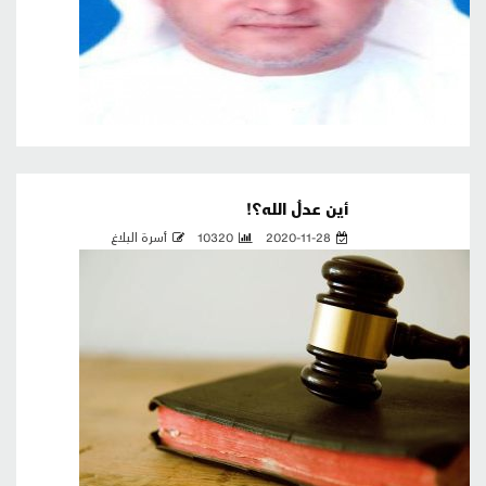
أين عدلُ الله؟!
2020-11-28
10320
أسرة البلاغ