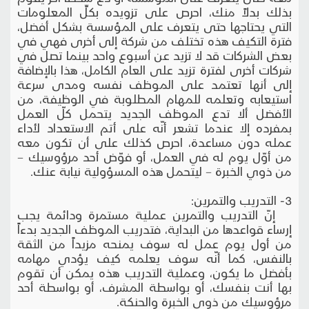
بذلك بدلاً منك، احرص على تزويده بكلِّ المعلومات
التي يحتاجها حتى يتعرف على المؤسسة بشكل أفضل،
فترة التكيف هذه تختلف من شركة إلى أخرى فهي في
بعض الشركات قد لا تزيد عن أسبوع واحد بينما تصل في
شركات أخرى لفترة تزيد على العام الكامل، هذا بالإضافة
إلى أنها تعتمد على الموظف نفسه ومدى سرعة
استيعابه وتعلمه للمهام المطلوبة في الوظيفة، من
الأفضل ألا تدع الموظف الجديد يتحمل كلّ العمل
بمفرده إلا عندما تشعر أنّه على أتم الاستعداد لأداء
عمله دون مساعدة، احرص كذلك على أن تكون معه
من أوّل يوم له في العمل، أو فوّض أحد مرؤوسيك –
من ذوي الخبرة – ليتحمل هذه المسؤولية نيابة عنك.
3- التدريب والتمرين:
إنّ التدريب والتمرين عملية مستمرة ودائمة يجب
إرساء قواعدها من البداية، فتدريب الموظف الجديد بدءاً
من أول يوم عمل له سوف يمنحه مزيداً من الثقة
بالنفس، كما أنّه سوف يعلمه كيف يؤدي مهامه
بأفضل ما يكون، وعملية التدريب هذه يمكن أن تقوم
بها أنت بنفسك، أو بواسطة المشرف، أو بواسطة أحد
مرؤوسيك من ذوي الخبرة والحنكة.