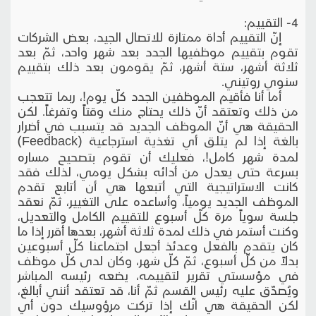
4- التقييم:
إنّ التقييم أداة ممتازة للاتصال الجيد، بعض الشركات
تقوم بتقييم موظفيها الجدد بعد شهر واحد، ثمّ بعد
ثلاثة أشهر، ستة أشهر، ثمّ يقومون بعد ذلك بتقييم
سنوي روتيني.
أما أنا فأقيم الموظفين الجدد كلّ يوم!، ربما تتعجب
من ذلك وتعتقد أنّ ذلك يحتاج منك وقتاً وتفرغاً. لكن
الحقيقة هي أنّ الموظف الجديد قد يتسبب في أضرار
بالغة إذا لم يتلق أي تغذية استرجاعية (Feedback)
لمدة شهر كامل!، فعليك أن تقوم بتصحيح مساره
بسرعة حتى يعدل من أدائه بشكل يومي، لذلك فقد
كانت الاستراتيجية التي أتبعها هي أن أتابع تقدم
الموظف الجديد يومياً، وأساعده على التغيير، ثمّ نعقد
جلسة سوياً مرة كلّ أسبوع للتقييم الكامل والتعديل،
وكنت أستمر في ذلك لمدة ثلاثة أشهر، بعدها أقرر إذا ما
كان يتقدم بالفعل وعدئذ أجعل اجتماعنا كلّ أسبوعين
بدلاً من كلِّ أسبوع، ثمّ كلّ شهر، وكان لدى كلّ موظف
في مؤسستي تقرير لتقييمه، يضعه رئيسه المباشر
ويُصدّق عليه رئيس القسم ثمّ أنا، قد تعتقد أنني أبالغ،
لكن الحقيقة هي انّك إذا تركت مرؤوسيك دون أي