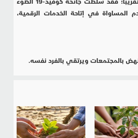
أصبحت بالإنترنت بين عشية وضحاها تقريباً؛ فقد سلطت جائحة كوفيد-19 الضوء
م المساواة في إتاحة الخدمات الرقمية،
نهض بالمجتمعات ويرتقي بالفرد نفسه.