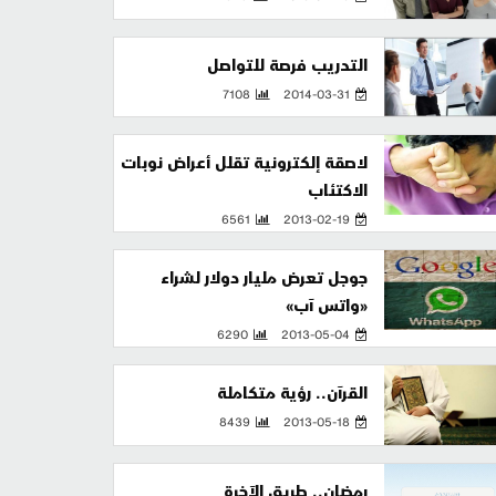
التدريب فرصة للتواصل
7108
2014-03-31
لاصقة إلكترونية تقلل أعراض نوبات
الاكتئاب
6561
2013-02-19
جوجل تعرض مليار دولار لشراء
«واتس آب»
6290
2013-05-04
القرآن.. رؤية متكاملة
8439
2013-05-18
رمضان.. طريق الآخرة