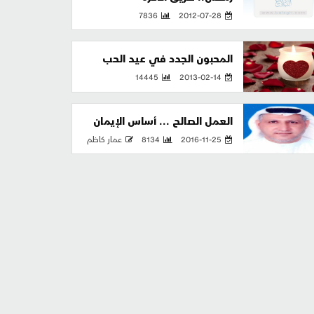
7836
2012-07-28
المحبون الجدد في عيد الحب
14445
2013-02-14
العمل الصالح ... أساس الإيمان
2016-11-25
8134
عمار كاظم