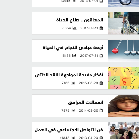
13445
2013-07-01
المعاقون.. صناع الحياة
8654
2017-09-11
أربعة مبادئ للنجاح في الحياة
15185
2017-07-31
أفكار مفيدة لمواجهة النقد الذاتي
7136
2015-08-29
انفعالات المراهق
7875
2014-08-30
فن التواصل الاجتماعي في العمل
11348
2013-04-23