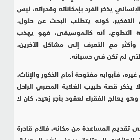
نساني يذكر الفرد بإمكاناته وقدراته، ليس
 التفكير، كونه يتطلب البحث عن حلول،
ة التطوع، أنه كالموسيقى، فهو يهذب
وأكثر مع التعرف إلى مشاكل الآخرين،
لتي لم تكن في حسبانه.
غيره، فأبوابه مفتوحة أمام الذكور والإناث،
 لا يذكر قصة طبيب الغلابة المصري الراحل
حمد مشالي، الذي وصل عامه الـ76 وهو يعالج الفقراء لعقود بأجر زهيد، كان لا
ى تقديم المساعدة من مكانه، فالأم قادرة
 للعائلات المحتاجة بهدف نشر المعرفة،