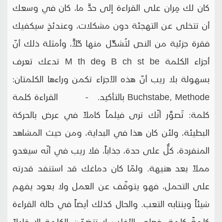
كان لك مِران على القراءة إلى حدٍّ ما، كان في وسعك
أن تتخلى عن التهجئة دون مشكلات، وعندئذٍ سيكفيك
فقرة جزئية من النص لتُشكِّل منها كُلاًّ، وأمثلة ذلك أنّ
أجزاء الكلمة B ch st be وM th de تدعك تعرف
بسهولة بلا ريب أنّ هذه الأجزاء تكمن وراءها الكلمتان:
Buchstabe, Methode بالتأكيد. - القراءة كلمة
كلمة: تَصوَّر أنّك ترى فيلماً كاملاً في عرض بالحركة
البطيئة، ولئن كان هذا في البداية، ومن حيث المشاهد
المنفردة، كلٌّ على حدة، جذاباً، فلا ريب في أنّه سيغدو
مملاً بعد هنيهة. ولمّا كان دماغك قد استنفد قدرته
على التحمل، فهو يتوقّف عن العمل ولا يعود يفهم
شيئاً وينتابه التعب. والحال كذلك أيضاً في حالة القراءة
كلمةً كلمة، فعلى الأغلب لا تتضمّن الكلمة إلا قليلاً