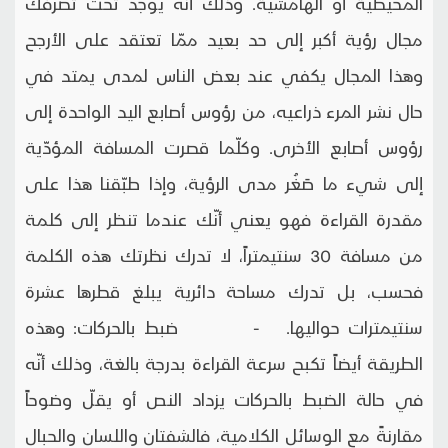
المحيطية أو الهامشية. وذلك أنّه يوجد تحت تصرفك
مجال رؤية أكبر إلى حد بعيد ممّا تعتقد على الأرجح
وهذا المجال يكفي عند بعض الناس لمدى يمتد في
حال نشر المرء ذراعيه، من رؤوس أصابع اليد الواحدة إلى
رؤوس أصابع الأخرى. وكلّما قصرت المسافة المؤدّية
إلى شيء ما صَغُر مدى الرؤية، وإذا طبّقنا هذا على
مقدرة القراءة فهو يعني أنّك عندما تنظر إلى كلمة
من مسافة 30 سنتيمتراً، لا تدرك نظرتك هذه الكلمة
فحسب، بل تدرك مساحة دائرية يبلغ قطرها عشرة
سنتيمترات حواليها. - ضبط بالحركات: وهذه
الطريقة أيضاً تكبح سرعة القراءة بدرجة بالغة، وذلك أنّه
في حالة الضبط بالحركات يزداد النص أو يقلّ وضوحاً
مقارنةً مع الوسائل الكلامية، فالشفتان واللسان والحبال