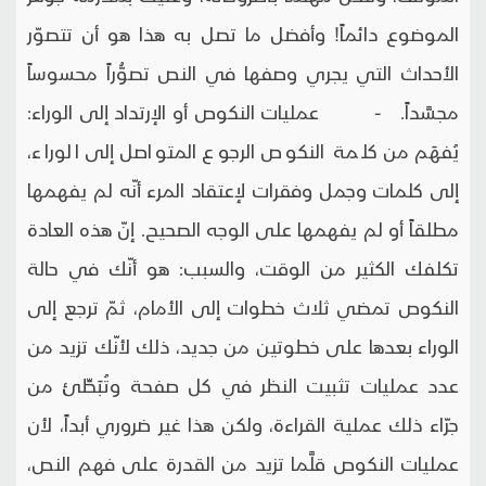
الموضوع دائماً! وأفضل ما تصل به هذا هو أن تتصوّر
الأحداث التي يجري وصفها في النص تصوُّراً محسوساً
مجسَّداً. - عمليات النكوص أو الإرتداد إلى الوراء:
يُفهَم من كلمة النكوص الرجوع المتواصل إلى الوراء،
إلى كلمات وجمل وفقرات لإعتقاد المرء أنّه لم يفهمها
مطلقاً أو لم يفهمها على الوجه الصحيح. إنّ هذه العادة
تكلفك الكثير من الوقت، والسبب: هو أنّك في حالة
النكوص تمضي ثلاث خطوات إلى الأمام، ثمّ ترجع إلى
الوراء بعدها على خطوتين من جديد، ذلك لأنّك تزيد من
عدد عمليات تثبيت النظر في كل صفحة وتُبَطِّئ من
جرّاء ذلك عملية القراءة، ولكن هذا غير ضروري أبداً، لأن
عمليات النكوص قلَّما تزيد من القدرة على فهم النص،