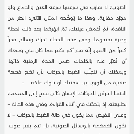
الصوتية لا تقارب في سرعتها سرعة العين والدماغ ولو
مجرّد مقاربة. وهذا ما يُوضِّحه المثال الآتي: انظر من
النافذة، ثمّ أغمض عينيك، ثمّ ابهَرهُما بعد ذلك لحظة
وجيزة بفتحهما. وفي هذه اللحظة تدرك وتعالج قدراً
كبيراً من الأمور. إنّه قدر أكبر بكثير مما كان في وسعك
أن تُعبِّر عنه بالكلمات ضمن المدة الزمنية ذاتها.
ويمكنك أن تتجنَّب الضبط بالحركات بأن تضع قطعة
صغيرة من الورق بين شفتيك أو تلوك علكة. -
الضبط الجزئي للحركات: الإنسان كائن يجنح إلى الغمغمة
بطبيعته، إذ يتحدّث في أثناء القراءة، وفي هذه الحالة –
وعلى النقيض مما يكون في حالة الضبط بالحركات – لا
تكون الغمغمة بالوسائل الصوتية، بل تتم بغير صوت،