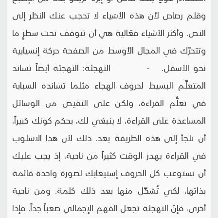
وقلم رصاص لأن هذه الأشياء لا تحجب عنك النظر إلى
النص. وأكثر الأشياء فعّالية هي أن تتوقف تحت سطرٍ ما
وتتحرّك في المجال الأوسط من الصفحة حركة إنسيابية
نحو الأسفل. - التهجئة: التهجئة أيضاً تساند
المتعلِّم البسيط لحروف الهجاء مثلما تسانده السبابة
في تعلُّم القراءة، ولكن على النقيض من الوسائل
المساعدة على القراءة، لا ينبغي لك، بحكم كونك كبيراً،
أن تلجأ إلى هذه الطريقة بعد. ذلك لأن هذا الاسلوب
في القراءة يهدر الوقت كثيراً من ناحية، إذ يجب عليك
أن تستوعب كل الحروف إستيعابك لصورة واحدة قائمة
بذاتها، لكي تُشكِّل منها بعد ذلك كلمة. ومن ناحية
أخرى، فإنّ التهجئة تجعل الفهم الإجمالي صعباً جداً. فإذا