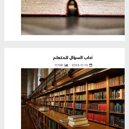
آداب السؤال للمتعلم
11706
2013-11-13