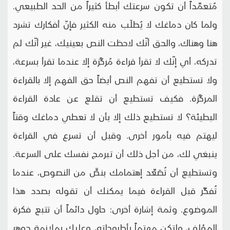
مُتعمِّداً أن تكون سرعتك أبطأ كثيراً من الحد الطبيعي.
ولما كان دماغك لا يُطلَب منه الكثير فإنّ أفكارك تشرد
هنا وهناك، والحق أنّك لاحظت النص بعينيك، غير أنّك لم
تدركه، أي إنّك لا تقرأ قراءة مُركَّزة إلا عندما تقرأ بسرعة،
ولا تستطيع أن تفهم النص أيضاً حق الفهم إلا بالقراءة
المركَّزة. فكيف تستطيع أن تقلع عن عادة القراءة
البطيئة؟ لا تستطيع ذلك إلا بأن لا تعطي دماغك وقتاً
ليهتم فيه بأمور أخرى. وقبل أن تسرع في القراءة
ينبغي لك، من أجل ذلك أن تبرمج نفسك على السرعة.
وتستطيع أن تُصَعِّد إهتمامك بنصٍّ من النصوص، عندما
تُفكِّر قبل القراءة فيما يمكنك أن تقوله بصدد هذا
الموضوع. وثمة إشارة أخرى: حاول دائماً أن تتبع فكرة
المؤلف، ولتكن مهتماً بأطروحاته، وعليك بملازمة جوهر