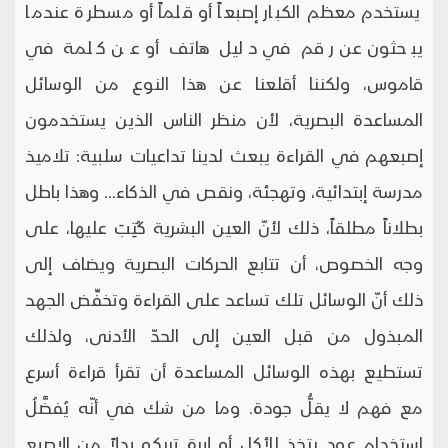
يستخدم معظم الكبار إصبعاً أو قلماً أو مسطرة عندما
يبحثون عن رقم في دليل هاتف أو عن كلمة في
قاموس، ولكننا أقلعنا عن هذا النوع من الوسائل
المساعدة البصرية، لأن منظر الناس الذين يستخدمون
إصبعهم في القراءة يبعث لدينا تداعيات سلبية: تلاميذ
مدرسة إبتدائية، وتهجئة، ونقص في الذكاء... وهذا باطل
بطلاناً مطلقاً، ذلك لأنّ العين البشرية كُتِبَ عليها، على
وجه الخصوص، أن تتابع الحركات البصرية ويضاف إلى
ذلك أنّ الوسائل تلك تساعد على القراءة وتخفِّض الجهد
المبذول من قبل العين إلى الحدّ الأدنى، ولذلك
تستطيع بهذه الوسائل المساعدة أن تقرأ قراءة أسرع
مع فهم لا يقلُّ جودة. وما من شك في أنّه يُفضَّلُ
استخدام عودٍ يتخذ للأكل أو إبرة تريكو بدلاً من الإصبع