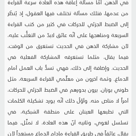
في الذهن. أمّا مسألة إعاقة هذه العادة سرعة القراءة
من عدمها، فتلك مسألة تختلف فيها العقول، إذ يُنظَر
إلى الضبط الجزئي للحركات في كثير من كتب القراءة
السريعة ومناهجها على أنّه عائق لابدّ من التغلُّب عليه،
لأن مشاركة الذهن في الحديث تستغرق من الوقت،
فيما يقال، مثلما تستغرقه المشاركة الفعلية في
الحديث. وإضافة إلى ذلك، فهي تسدُّ باب العمل أمام
الدماغ. وثمة آخرون من معلِّمي القراءة السريعة، مثل
طوني بوزان، يرون بدورهم في الضبط الجزئي للحركات،
أمراً لا مناص منه. وأوّلُ ذلك أنّه يورد تشكيلة الكلمات
التي تطبعها العينان على منطقة الشبكية، في
تسلسل لغوي، وثانيه أنّ هذه العادة، لا تمثِّل، فيما
يقال، عائقاً في طريق القراءة مادام الدماغ مستعداً لأن