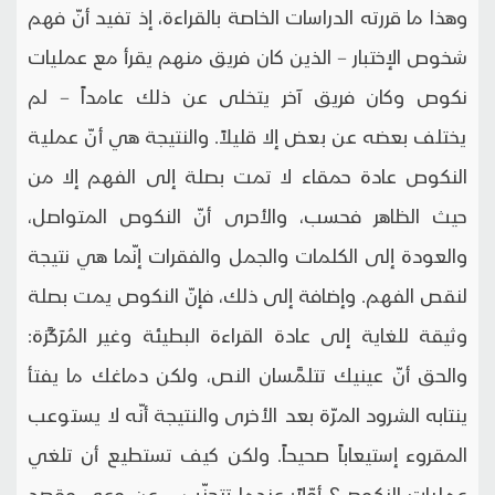
وهذا ما قررته الدراسات الخاصة بالقراءة، إذ تفيد أنّ فهم
شخوص الإختبار – الذين كان فريق منهم يقرأ مع عمليات
نكوص وكان فريق آخر يتخلى عن ذلك عامداً – لم
يختلف بعضه عن بعض إلا قليلاً. والنتيجة هي أنّ عملية
النكوص عادة حمقاء لا تمت بصلة إلى الفهم إلا من
حيث الظاهر فحسب، والأحرى أنّ النكوص المتواصل،
والعودة إلى الكلمات والجمل والفقرات إنّما هي نتيجة
لنقص الفهم. وإضافة إلى ذلك، فإنّ النكوص يمت بصلة
وثيقة للغاية إلى عادة القراءة البطيئة وغير المُرَكَّزة:
والحق أنّ عينيك تتلمَّسان النص، ولكن دماغك ما يفتأ
ينتابه الشرود المرّة بعد الأخرى والنتيجة أنّه لا يستوعب
المقروء إستيعاباً صحيحاً. ولكن كيف تستطيع أن تلغي
عمليات النكوص؟ أوّلاً: عندما تتجنّب – عن وعي وقصد