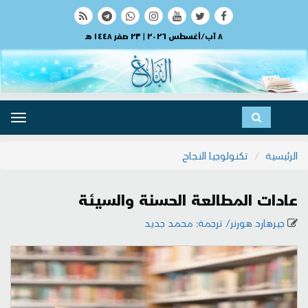
٨ آب/أغسطس ٢٠٢٦ | ٢٣ صفر ١٤٤٨ هـ
ggle
ation
الرئيسية
تكنولوجيا النجاح
عادات المطالعة الحسنة والسيئة
جيرهارد هورنر/ ترجمة: محمد جديد