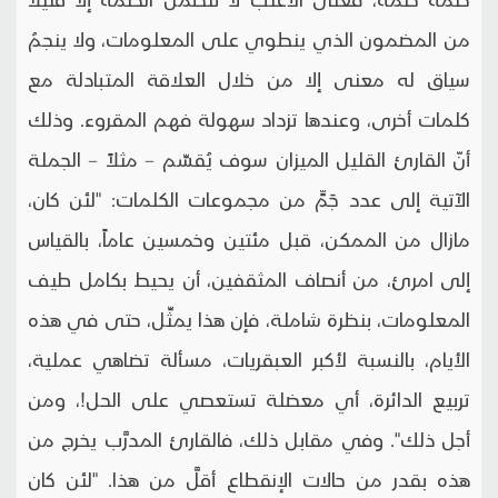
من المضمون الذي ينطوي على المعلومات، ولا ينجمُ
سياق له معنى إلا من خلال العلاقة المتبادلة مع
كلمات أخرى، وعندها تزداد سهولة فهم المقروء. وذلك
أنّ القارئ القليل الميزان سوف يُقسِّم – مثلاً – الجملة
الآتية إلى عدد جَمٍّ من مجموعات الكلمات: "لئن كان،
مازال من الممكن، قبل مئتين وخمسين عاماً، بالقياس
إلى امرئ، من أنصاف المثقفين، أن يحيط بكامل طيف
المعلومات، بنظرة شاملة، فإن هذا يمثِّل، حتى في هذه
الأيام، بالنسبة لأكبر العبقريات، مسألة تضاهي عملية،
تربيع الدائرة، أي معضلة تستعصي على الحل!، ومن
أجل ذلك". وفي مقابل ذلك، فالقارئ المدرَّب يخرج من
هذه بقدر من حالات الإنقطاع أقلَّ من هذا. "لئن كان