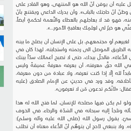
بل عليه أن يوقن أنّ الله هو المنتهى، وهو القادر على
ظنّ أنّ حاجتك بالباب». وأن يدرك الداعي ويقتنع بأنّ
نه، فهو قد لا يعاجلهم بالعطاء والنِّعمة لحكمةٍ أيضاً،
ِي هو خيرٌ لي لعِلمِكَ بعاقبةِ الأُمور...».
 لغيرهم أو مجتمعهم، بل على الإنسان أن يصلح ما بينه
تح له الطريق الموصل الى رحمته واستجابته، لهذا كان في
بِسُ الدُّعاءَ»، فالحلّ بيدك، حتى لا تصبح أعمالك سدّاً بينك
عي الله حقَّ معرفته، أن يعرفه معرفةً عميقةً وليس
اً لله إلّا إذا كنت تعرفه، ولا عبادة من دون معرفة،
ق بأخلاقه. وقد ورد في حديثٍ عن الإمام الصادق (عليه
قال: «لأنّكم تدعون مَن لا تعرفون».
 ولو لم يكن فيها مصلحة للإنسان، لما فتح الله له هذا
أله ونلجأ إليه سبحانه في الشدّة والرخاء، في الخوف
يّ، يقول رسول الله (صلى الله عليه وآله وسلم):
ولا ينبغي لأحدٍ أن يتوهَّم أنّ الدُّعاء معناه أن تطلب