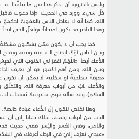
وليس بالضرورة أن يذكر هذا في ما يتلفَّظ به، 
كلِّ شيء. وورد في الحديث: «إذا دعوت فاقبل و
الله، كما أنّه لا يعاجل الناس بالعقوبة لحكمةٍ م
وهذا التأخير قد يكون امتحاناً: «ولعلّ الذي أبطأَ عنّ
كما يجب أن لا يكون ممّن يشكِّلون مشكلةً
وبين الناس أوّلاً، ليصلح الله بينه وبينه، ويف
الدُّعاء أيضاً: «اللّهُمّ اغفرْ لي الذنوبَ التي تَح
وبين الله. ومن أهم الأُمور هو أن يعرف الدا
معرفةً سطحيةً أو شكلية، لا يمكن أن تكون عابد
والدُّعاء بابٌ من أبواب معرفة الله، والتخلّ
السلام)، وقد سأله قوم: ندعو فلا يُستجاب لنا، ف
وهنا نخلص لنقول إنّ الدُّعاء عبادة خالصة،
الباب من أبواب رحمته، لذلك دعانا إلى أن نس
والأمن، وفي العُسر واليُسر، ففي حديث قدس
«عبدي تعرّف إليَّ في الرخاء أعرفك في الشدّة». 