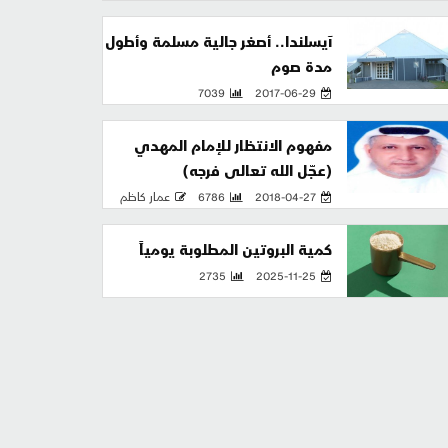
آيسلندا.. أصغر جالية مسلمة وأطول
مدة صوم
7039
2017-06-29
مفهوم الانتظار للإمام المهدي
(عجّل الله تعالى فرجه)
2018-04-27
6786
عمار كاظم
كمية البروتين المطلوبة يومياً
2735
2025-11-25