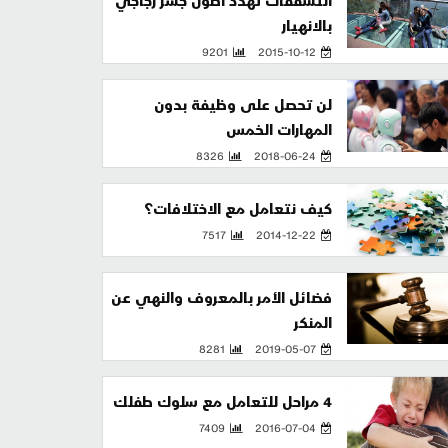
التشققات تهدد أطول جسر زجاجي
بالانهيار
9201
2015-10-12
لن تحصل على وظيفة بدون
المهارات الخمس
8326
2018-06-24
كيف نتعامل مع الاختلافات؟
7517
2014-12-22
فضائل الأمر بالمعروف والنهي عن
المنكر
8281
2019-05-07
4 مراحل للتعامل مع سلوك طفلك
7409
2016-07-04