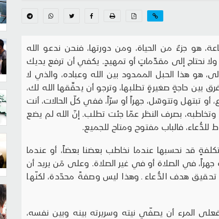
ماعة، هو جزءٌ من الحياة، ومن دورتها، فنحن ندعو الله
، ولا نحتاج إلى مقدِّماتٍ أو تمهيدٍ. يكفي أن ترفع يديك
، هو هذا الحبل الممدود بين الله وعباده، والذي لا
فرق بين حاجةٍ صغيرةٍ تطلبها، وترجو أن يحقِّقها الله لك،
 أو تبتهل وتتوسّل، جهراً أو سرّاً، ففي كلّ الحالات، أنت
، وتخاطبه، بصرف النظر عمّا جئت تطلب. إنّ الله لم يضع
للدُّعاء، فالباب مفتوح ومتاح للجميع.
 تكلفةٍ قد نحسبها عندما نخاطب بعضنا بعضاً، أو عندما
جهراً، في الصلاة أو في غير الصلاة. وعلى مَن يريد أن
تحقيق هدف الدُّعاء ـ وهذا ليس وصفةً محدّدة، لكنّها
، فعلى المرء أن يصفّي نيته وسريرته بينه وبين نفسه،