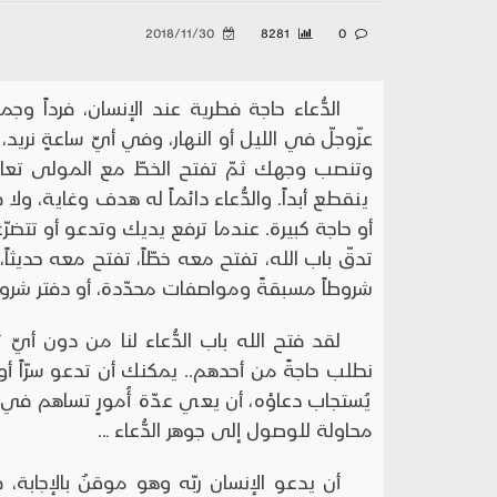
2018/11/30
8281
0
الدُّعاء حاجة فطرية عند الإنسان، فرداً وج
عزّوجلّ في الليل أو النهار، وفي أيِّ ساعةٍ نريد
وتنصب وجهك ثمّ تفتح الخطّ مع المولى تعالى
ينقطع أبداً. والدُّعاء دائماً له هدف وغاية، ولا 
أو حاجة كبيرة. عندما ترفع يديك وتدعو أو تتضرّع،
تدقّ باب الله، تفتح معه خطّاً، تفتح معه حديثاً
شروطاً مسبقةً ومواصفات محدّدة، أو دفتر شروط 
لقد فتح الله باب الدُّعاء لنا من دون أيِّ
نطلب حاجةً من أحدهم.. يمكنك أن تدعو سرّاً أو 
يُستجاب دعاؤه، أن يعي عدّة أُمورٍ تساهم في 
محاولة للوصول إلى جوهر الدُّعاء ـ..
أن يدعو الإنسان ربّه وهو موقنٌ بالإجابة