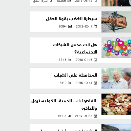
2013-08-12
10309
أسرة البلاغ
سيطرة الغضب بقوة العقل
8094
2012-12-17
هل أنت مدمن للشبكات
الاجتماعية؟
8345
2018-01-16
المحافظة على الشباب
8112
2015-10-14
‏ الفاصولياء.. للحمية، للكوليسترول
وللذاكرة
6003
2017-01-25