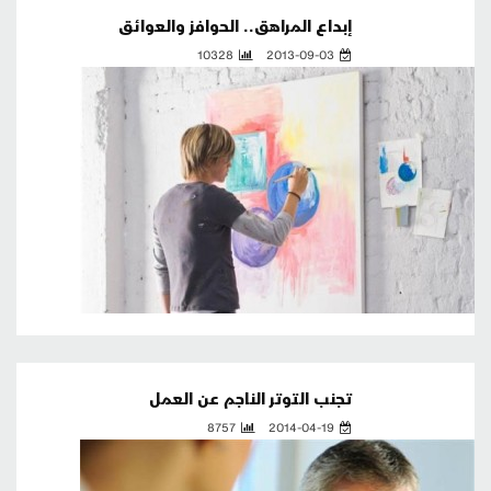
إبداع المراهق.. الحوافز والعوائق
10328
2013-09-03
تجنب التوتر الناجم عن العمل
8757
2014-04-19