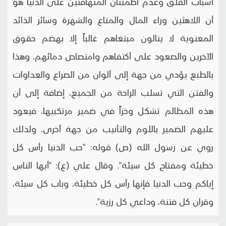
أسباب القلق وعدم اطمئنان المتهافتين على الدنيا هو
أن اللاهثين وراء المال والمتاع والشهرة وسائر الذائد
المعنوية لا ينالون مبتغاهم غالباً إلا بهضم حقوق
الآخرين والصعود على أكتفاهم وامتصاص دمائهم، وهذا
بالطبع يؤدي من جهة إلى ألوان من الصراع والعداوات
والفتن التي تسلب الراحة من الجميع، إضافة إلى أن
هذه المظالم تشكل وخزاً في ضمير مرتكبيها، فيعود
عليهم الضمير باللوم والتأنيب من جهة أخرى. ولذلك
روي عن رسول الله (ص) قوله: "حب الدنيا رأس كل
خطيئة ومفتاح كل سيئة". وقال علي (ع): "أيها الناس
إياكم وحب الدنيا فإنها رأس كل خطيئة، وباب كل سيئة،
وقران كل فتنة، وداعي كل رزية".