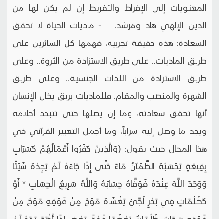
المعنويات إلى الإفراط والتفريط إن لم يكن لها من
الدين الإلهي هاد ومرشد. - ماديات الحياة لا تحقق
السعادة: هذه حقيقة تجربية، فهمها كل السائرين على
طريق الماديات.. على طريق الاستزادة من الثروة.. وعلى
طريق الاستزادة من اللذات الجنسية.. وعلى طريق
الشهرة والمنصب والمقام. فللماديات بريق يخال الإنسان
أنها تحقق سعادته، وما إن يصلها حتى تتبدد أحلامه
ويجد ما وصل إليه سراباً، وما أجمل التعبير القرآني في
هذا المجال حيث يقول: (وَالَّذِينَ كَفَرُوا أَعْمَالُهُمْ كَسَرَابٍ
بِقِيعَةٍ يَحْسَبُهُ الظَّمْآنُ مَاءً حَتَّى إِذَا جَاءَهُ لَمْ يَجِدْهُ شَيْئًا
وَوَجَدَ اللَّهَ عِنْدَهُ فَوَفَّاهُ حِسَابَهُ وَاللَّهُ سَرِيعُ الْحِسَابِ * أَوْ
كَظُلُمَاتٍ فِي بَحْرٍ لُجِّيٍّ يَغْشَاهُ مَوْجٌ مِنْ فَوْقِهِ مَوْجٌ مِنْ
فَوْقِهِ سَحَابٌ ظُلُمَاتٌ بَعْضُهَا فَوْقَ بَعْضٍ إِذَا أَخْرَجَ يَدَهُ لَمْ