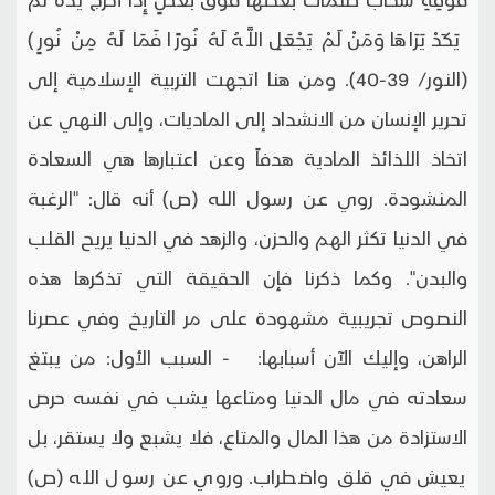
يَكَدْ يَرَاهَا وَمَنْ لَمْ يَجْعَلِ اللَّهُ لَهُ نُورًا فَمَا لَهُ مِنْ نُورٍ)
(النور/ 39-40). ومن هنا اتجهت التربية الإسلامية إلى
تحرير الإنسان من الانشداد إلى الماديات، وإلى النهي عن
اتخاذ اللذائذ المادية هدفاً وعن اعتبارها هي السعادة
المنشودة. روي عن رسول الله (ص) أنه قال: "الرغبة
في الدنيا تكثر الهم والحزن، والزهد في الدنيا يريح القلب
والبدن". وكما ذكرنا فإن الحقيقة التي تذكرها هذه
النصوص تجريبية مشهودة على مر التاريخ وفي عصرنا
الراهن، وإليك الآن أسبابها: - السبب الأول: من يبتغ
سعادته في مال الدنيا ومتاعها يشب في نفسه حرص
الاستزادة من هذا المال والمتاع، فلا يشبع ولا يستقر، بل
يعيش في قلق واضطراب. وروي عن رسول الله (ص)