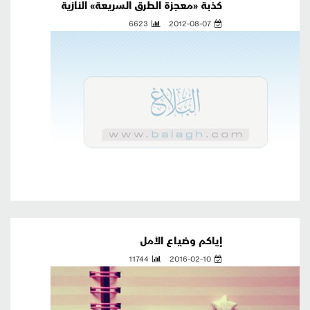
كذبة «معجزة الطرق السريعة» النازية
6623
2012-08-07
إياكم وضياع الأمل
11744
2016-02-10