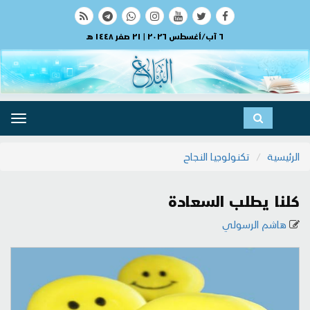
٦ آب/أغسطس ٢٠٢٦ | ٢١ صفر ١٤٤٨ هـ
ggle
ation
الرئيسية
تكنولوجيا النجاح
كلنا يطلب السعادة
هاشم الرسولي