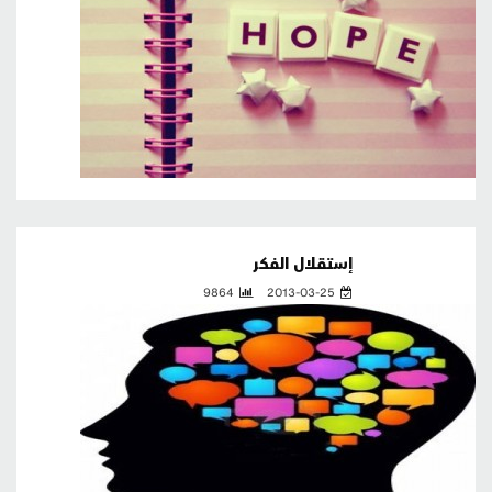
إستقلال الفكر
9864
2013-03-25