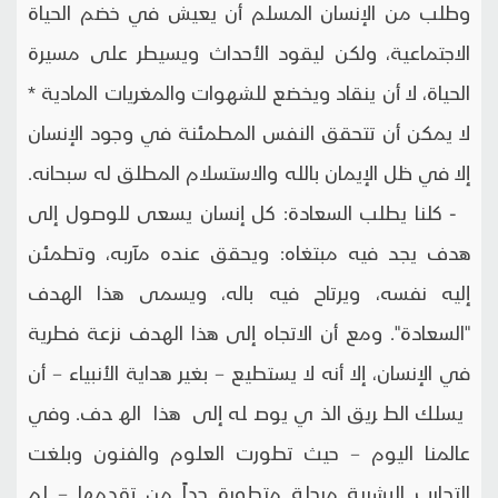
وطلب من الإنسان المسلم أن يعيش في خضم الحياة
الاجتماعية، ولكن ليقود الأحداث ويسيطر على مسيرة
الحياة، لا أن ينقاد ويخضع للشهوات والمغريات المادية *
لا يمكن أن تتحقق النفس المطمئنة في وجود الإنسان
إلا في ظل الإيمان بالله والاستسلام المطلق له سبحانه.
- كلنا يطلب السعادة: كل إنسان يسعى للوصول إلى
هدف يجد فيه مبتغاه: ويحقق عنده مآربه، وتطمئن
إليه نفسه، ويرتاح فيه باله، ويسمى هذا الهدف
"السعادة". ومع أن الاتجاه إلى هذا الهدف نزعة فطرية
في الإنسان، إلا أنه لا يستطيع – بغير هداية الأنبياء – أن
يسلك الطريق الذي يوصله إلى هذا الهدف. وفي
عالمنا اليوم – حيث تطورت العلوم والفنون وبلغت
التجارب البشرية مرحلة متطورة جداً من تقدمها – لم