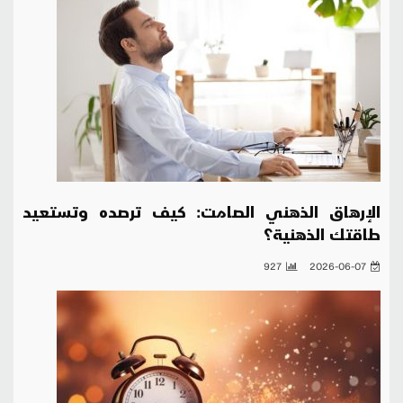
الإرهاق الذهني الصامت: كيف ترصده وتستعيد
طاقتك الذهنية؟
927
2026-06-07