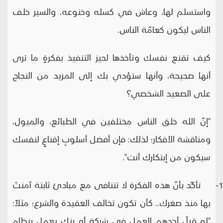
واستسلم لها، وعاش في كسله وخنوعه، والسير خلف
الناس ليكون كعامّة الناس.
كيف تقنع نفسك وتأخذها لحيز التنفيذ بفكرةٍ ما ترى
أنها صحيحة، وأنها ستؤدي بك إلى المزيد من النجاح
على الصعيد الشخصي؟
"إنّ الله خلق الناس مختلفين في الطبائع، والميول،
ومناقشة الأفكار؛ لذلك: فإن أفضل أسلوبِ إقناعٍ لنفسك
سيكون من إبتكارك أنت".
1- تأكّد بأنّ هذه الفكرة لا تتنافى مع مبادئ ثابتة آمنتَ
بها منذ صغرك.. كأن تكون تخالف العقيدة والشرع؛ مثلاً:
"لو قبلَ أحدهم العمل في شركةٍ أو بنكٍ يعمل بنظام