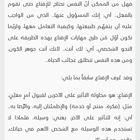
فهل من الممكن أنّ النفس تحتاج للإقناع حتى تقوم
بالفعل.. أي: إنك المسؤول عنها.. الذي من الواجب
عليه أن يتفهّم طبيعتها، وكيفية التعامل معها، ولربّما
نكون أوّل مَن طرح مهارات الإقناع بهذه الطريقة على
النحو الشخصي، أي: لك أنت.. لأنك أنت جوهر الكون،
ومن هذه النفس تنطلق عجائب الحياة..
وقد عُرف الإقناع سابقاً بما يلي:
الإقناع: هو محاولة التأثير على الآخرين لقبول أمرٍ معيّنٍ،
مثل: (فكرة، منتج أو خدمة) والإطمئنان إليه، والرِّضا به..
أي: إنه للتأثير على الآخر، يعني: وسيلة، فلماذا لا
تستخدم هذه الوسيلة مع الشخص الأهم في حياتك،
والذي هو أنت؟!