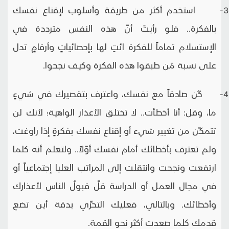
3- استخدم أكثر من طريقة وأسلوب لإقناع نفسك
بالفكرة.. فلو رأيتَ أنّ هذه النفس مترددة في
الإستسلام تماماً للفكرة ائتِ لها بإحصائياتٍ وأرقامٍ تدل
على نسبة مَن طبقوا هذه الفكرة وكيف نجحوا.
4- كُن صادقاً مع نفسك، واعترف بتقصيرك في شيءٍ
ما، وقل: أنا أخطأت.. لا تختلق الأعذار الواهية؛ لأنك لن
تتمكّن من تغيير شيء أو إقناع نفسك بفكرةٍ إذا راوغت،
ولم تعترف بأخطائك أمام نفسك أوّلاً.. ولتعلم أنه كلما
ارتفعت ونجحت وانتقلت إلى المراتب العليا إجتماعياً أو
في مجال العمل أو الدراسة قلَّ قبولُ الناس لأعذارك
وأخطائك. وبالتالي، فعليك التحرِّي بدقة أين تضع
قدمك كلما صعدت أكثر نحو القمة.