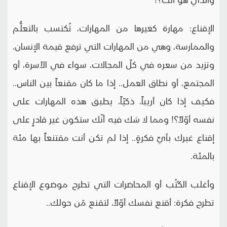
الإقناع: مهارة كغيرها من المهارات، تُكتسب بالتعلُّم
والممارسة، وهي من المهارات التي ترفع قيمة الإنسان،
وتزيد من سعره في كلّ المجالات، سواء في الأسرة، أو
المجتمع، أو نطاق العمل.. إذا ما كان مقنعاً بين الناس..
فكيف إذا كان أريباً، ذكيّاً، يطبق هذه المهارات على
نفسه أوّلاً؟! ومما لا شك فيه أنّك ستكون غير قادرٍ على
إقناع غيرك بأيِّ فكرةٍ.. إذا لم تكن أنت مقتنعاً بها مئة
بالمئة.
وأغلب الكُتُب أو المحاضرات التي تطرح موضوع الإقناع
تطرح فكرة: أقنع نفسك أوّلاً، لتقنع مَن حولك..