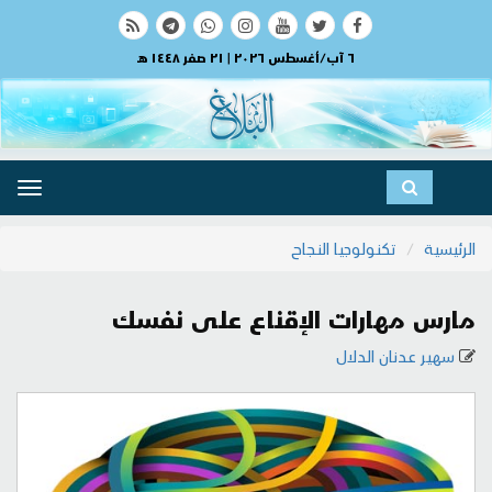
٦ آب/أغسطس ٢٠٢٦ | ٢١ صفر ١٤٤٨ هـ
ggle
ation
الرئيسية
تكنولوجيا النجاح
مارس مهارات الإقناع على نفسك
سهير عدنان الدلال