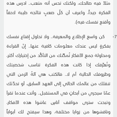
مثلاً فيه صالحك، ولكنك تحس أنه متعب.. ادرس هذه
الفكرة جيداً، واعرف أن كلّ صعبٍ نتائجه طيبة لاحقاً
وأقنع نفسك فيه).
7- كن واسع الإطلاع والمعرفة.. ولا تحاول إقناع نفسك
بفكرةٍ ليس عندك معلومات كافية عنها.. إنّ القراءة
ومحاولة جمع الأفكار تُمكِّنك من التأكُّد من إختيارك أكثر،
وتُعرِّفك إذا كانت هذه الفكرة تناسب شخصيتك
وظروفك الحالية أم لا.. فالكتب هي آلةُ الزمن التي
تنقلك من عالمك الحالي إلى العهد السابق، أو تحدِّثك
عمّا سيجري من أبحاثٍ في المستقبل.. وأنت عندما تقرأ
وتبحث سترى مواقف أناسِ عاشوا هذه الأفكار،
وناقشوها من زوايا مختلفة، وهذا سيفتح لك أبواباً