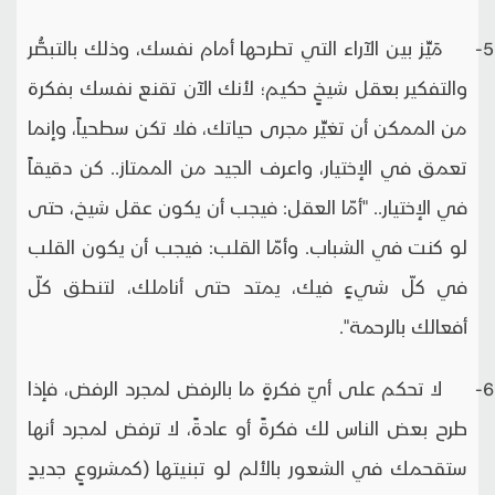
5- مَيِّز بين الآراء التي تطرحها أمام نفسك، وذلك بالتبصُّر
والتفكير بعقل شيخٍ حكيم؛ لأنك الآن تقنع نفسك بفكرة
من الممكن أن تغيِّر مجرى حياتك، فلا تكن سطحياً، وإنما
تعمق في الإختيار، واعرف الجيد من الممتاز.. كن دقيقاً
في الإختيار.. "أمّا العقل: فيجب أن يكون عقل شيخ، حتى
لو كنت في الشباب. وأمّا القلب: فيجب أن يكون القلب
في كلّ شيءٍ فيك، يمتد حتى أناملك، لتنطق كلّ
أفعالك بالرحمة".
6- لا تحكم على أيّ فكرةٍ ما بالرفض لمجرد الرفض، فإذا
طرح بعض الناس لك فكرةً أو عادةً، لا ترفض لمجرد أنها
ستقحمك في الشعور بالألم لو تبنيتها (كمشروعٍ جديدٍ