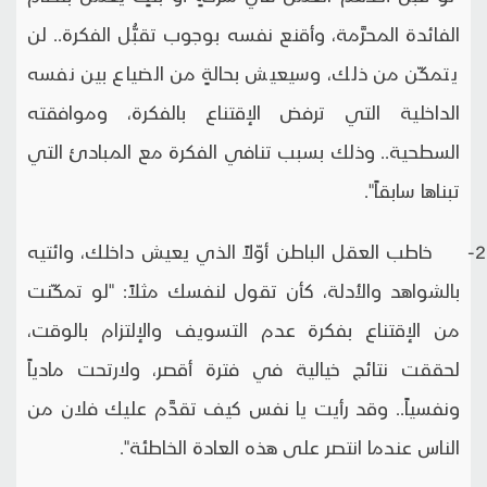
الفائدة المحرَّمة، وأقنع نفسه بوجوب تقبُّل الفكرة.. لن
يتمكّن من ذلك، وسيعيش بحالةٍ من الضياع بين نفسه
الداخلية التي ترفض الإقتناع بالفكرة، وموافقته
السطحية.. وذلك بسبب تنافي الفكرة مع المبادئ التي
تبناها سابقاً".
2- خاطب العقل الباطن أوّلاً الذي يعيش داخلك، وائتيه
بالشواهد والأدلة، كأن تقول لنفسك مثلاً: "لو تمكّنت
من الإقتناع بفكرة عدم التسويف والإلتزام بالوقت،
لحققت نتائج خيالية في فترة أقصر، ولارتحت مادياً
ونفسياً.. وقد رأيت يا نفس كيف تقدَّم عليك فلان من
الناس عندما انتصر على هذه العادة الخاطئة".