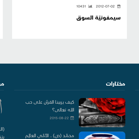
10431
2012-07-02
سيمفونيّة السوق
مختارات
من
كيف يربينا القرآن على حب
الله تعالى؟
2015-08-22
(ال
محمّد (ص) .. الأُمّي العالِم
يتك