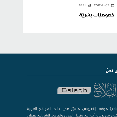
8831
2012-11-05
خصوصيّات بشريّة
 نحنُ
بلاغ) موقع إلكتروني متميّز في عالم المواقع العربية
وّن من عدّة أبواب، منها: الدين والحياة، الشباب، قضايا