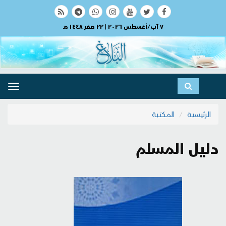
٧ آب/أغسطس ٢٠٢٦ | ٢٢ صفر ١٤٤٨ هـ
ggle
ation
الرئيسية
المكتبة
دليل المسلم