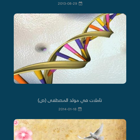
2013-08-29
تأملات في مولد المصطفى (ص)
2014-01-18