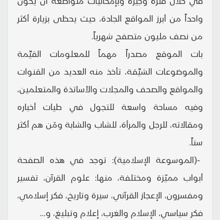
في خلال فترة وجيزة وبإمكانيات متواضعة أن يكون
واحداً من أبرز المواقع الجادة، حيث يحظى بزيارة أكثر
من نصف مليون متصفح شهرياً.
بات الموقع مصدراً مهماً للمعلومات القيِّمة
والموضوعات الشيِّقة، تأخذ منه العديد من القنوات
والمواقع والصحف والمجلات والأساتذة والمتعلمين،
وفيه مساحة واسعة للتجول في طيات أخباره
ومقالاته، للرجل والمرأة، للشاب والشابة ومَن هم أكثر
سناً.
-(الموسوعة الإسلامية): توجد في هذه الصفحة
أبواب مميّزة ومختلفة، منها: علوم القرآن، تفسير
ومفسرون، الإعجاز القرآني، سيرة وتاريخ، فكر إسلامي،
فكر سياسي، الإسلام والغرب، إعلام وتبليغ، و...