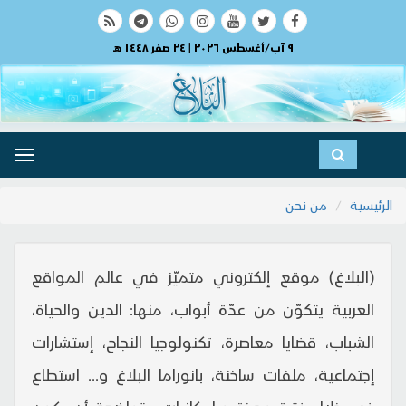
٩ آب/أغسطس ٢٠٢٦ | ٢٤ صفر ١٤٤٨ هـ
ggle
ation
الرئيسية
من نحن
(البلاغ) موقع إلكتروني متميّز في عالم المواقع
العربية يتكوّن من عدّة أبواب، منها: الدين والحياة،
الشباب، قضايا معاصرة، تكنولوجيا النجاح، إستشارات
إجتماعية، ملفات ساخنة، بانوراما البلاغ و... استطاع