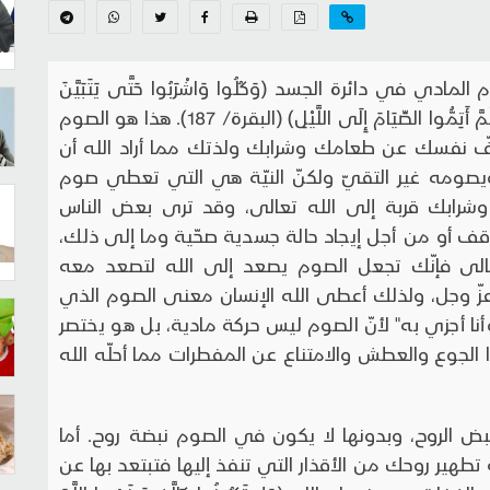
ي في دائرة الجسد (وَكُلُوا وَاشْرَبُوا حَتَّى يَتَبَيَّنَ
لَكُمُ الْخَيْطُ الأبْيَضُ مِنَ الْخَيْطِ الأسْوَدِ مِنَ الْفَجْرِ ثُمَّ أَتِمُّوا الصِّيَامَ إِلَى اللَّيْلِ) (البقرة/ 187). هذا هو الصوم
 نفسك عن طعامك وشرابك ولذتك مما أراد الله أن
يصومه غير التقيّ ولكنّ النيّة هي التي تعطي صوم
شرابك قربة إلى الله تعالى، وقد ترى بعض الناس
ف أو من أجل إيجاد حالة جسدية صحّية وما إلى ذلك،
الى فإنّك تجعل الصوم يصعد إلى الله لتصعد معه
 عزّ وجل، ولذلك أعطى الله الإنسان معنى الصوم الذي
نا أجزي به" لأنّ الصوم ليس حركة مادية، بل هو يختصر
الجوع والعطش والامتناع عن المفطرات مما أحلّه الله
بض الروح، وبدونها لا يكون في الصوم نبضة روح. أما
ير روحك من الأقذار التي تنفذ إليها فتبتعد بها عن