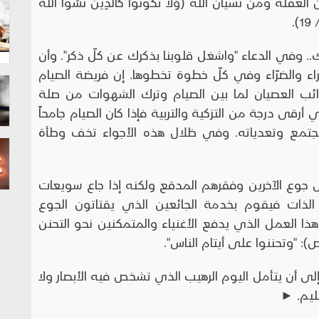
ومن نسيان الله (وَلا تَكُونُوا كَالَّذِينَ نَسُوا اللَّهَ
).
.. وفي الدعاء "واشغل قلوبنا بذكرك عن كلّ ذكر". وأن
اء والضرّاء وفي كلّ خطوة تخطوها. إن فريضة الصيام
ائب العصيان لما بين الصيام وترك الشهوات من صلة
قى درجة من التزكية والتربية فإذا كان الصيام جامحاً
مجتمع وتعدياته. وفي ظلال هذه الأجواء تخف وطأة
سس جوع الآخرين وفقرهم المدقع ولكنه إذا جاع سويعات
ات فيقوم بخدمة الجائعين الذي يقتاتون الجوع
العمل الذي يدفع الأغنياء والمتمكنين نحو التحنن
: "وتحننوا على أيتام الناس".
لى أن يتأمل اليوم الرهيب الذي تشخص فيه الأبصار ولا
سليم. ►