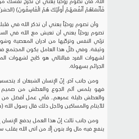
الله، فأن تصوم روحياً يعني أن تخرج نفسك من الغفلة 
فَأَنْسَاهُمْ أَنْفُسَهُمْ أُولَئِكَ هُمُ الْفَاسِقُونَ) (الحشر/ 19
وأن تصوم روحيّاً يعني أن تذكر الله في قلبك
تصوم روحيّاً يعني أن تعيش مع الله في السر
تربّي النفس وتزكّيها من ادران المعصية وشو
وثيقة. وفي ظلّ هذا العامل يكون المجتمع في أر
لشهوات الفرد فبالتالي هو كابح لشهوات ال
الجرائم بسهولة.
ومن جانب آخر، إنّ الإنسان الشبعان لا يتح
فهو يلمس ألم الجوع والعطش من صميم الذ
والعطش طيلة عمرهم.. فأي عمل أفضل من هذا 
للأيتام والمساكين ولأجل ذلك قال رسول الله (ص)
ومن جانب ثالث إنّ هذا العمل يدفع الإنسان إ
ينفع فيه مال ولا بنون إلّا من أتى الله بقلب 