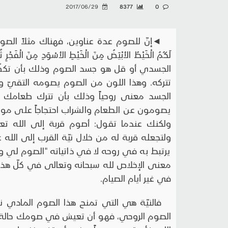
2017/06/29
8377
0
◄إنّ للصوم عدة عناوين، فهناك مثلاً الصوم الماد
الجسدي أو قل هو جسد الصوم وذلك بأن تكفّ
تتركه. وهذا اللون من الصوم يصومه التقيّ و
الجسد معنى روحياً وذلك بأن تترك طعامك و
يصومون عن الطعام والشراب احتجاجاً على موق
ولكنك عندما تقول: أصوم قربة إلى الله تع
ولتجعله قربة له من خلال نيّة القرب إلى الله
يرتبط به في روحه لا في ذاتياته "الصوم لي وأ
معنى الإخلاص لله سبحانه وتعالى في كلّ هذا 
في غير أيام الصيام.
فالنيّة هي التي تمنح هذا الصوم المادي ن
الصوم الروحي، فهو أن تعيش في صومك حالة تطه