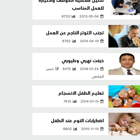
تحليل شخصية الموظف واختياره
للعمل المناسب
8703
2013-05-04
تجنب التوتر الناجم عن العمل
8762
2014-04-19
ذرفت نهري وطيوري
2018-01-24
8473
حسن
العاصي
تعليم الطفل الانسجام
7615
2014-01-15
اضطرابات النوم عند الطفل
8802
2015-11-15