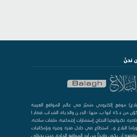
 نحنُ
بلاغ) موقع إلكتروني متميّز في عالم المواقع العربية
وّن من عدّة أبواب، منها: الدين والحياة، الشباب، قضايا
صرة، تكنولوجيا النجاح، إستشارات إجتماعية، ملفات ساخنة،
وراما البلاغ و... استطاع في خلال فترة وجيزة وبإمكانيات
اضعة أن يكون واحداً من أبرز المواقع الجادة، حيث يحظى