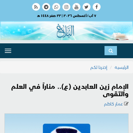
٧ آب/أغسطس ٢٠٢٦ | ٢٢ صفر ١٤٤٨ هـ
ggle
ation
الرئيسية
إخترنا لكم
الإمام زين العابدين (ع).. مناراً في العلم
والتقوى
عمار كاظم