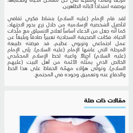
بوصفه امتداداً لآبائه الطاهرين.
لقد قام الإمام (عليه السلام) بنشاط فكري ثقافي
لتأصيل الشخصية الإسلامية من خلال زرع بذور الاجتهاد،
كما أنّه جعل من الدعاء أساساً لعلاج الانسياق مع ملّذات
الحياة، فكانت الصحيفة السجادية تعبيراً صادقاً وبليغاً عن
عمل اجتماعي وتربوي عظيم، قد فرضته طبيعة
المرحلة التي عاشها الإمام (عليه السلام). ربّى الإمام
(عليه السلام) أجيالاً واعية لخط الإسلام المحمّدي
الخالص الذي يمثّله الأئمة من أهل البيت (عليهم
السلام). وتولّى هؤلاء مهمّة الحفاظ على هذا الخط
والدفاع عنه وتعميق وجوده في المجتمع.
مقالات ذات صلة