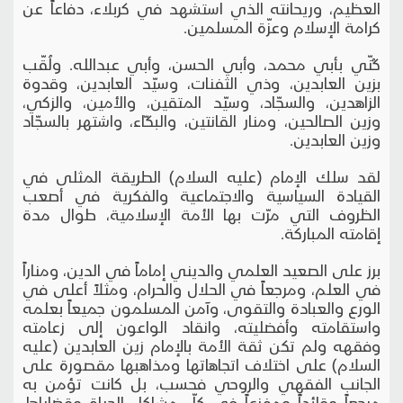
العظيم، وريحانته الذي استشهد في كربلاء، دفاعاً عن
كرامة الإسلام وعزّة المسلمين.
كُنّي بأبي محمد، وأبي الحسن، وأبي عبدالله. ولُقّب
بزين العابدين، وذي الثفنات، وسيّد العابدين، وقدوة
الزاهدين، والسجّاد، وسيّد المتقين، والأمين، والزكي،
وزين الصالحين، ومنار القانتين، والبكّاء، واشتهر بالسجّاد
وزين العابدين.
لقد سلك الإمام (عليه السلام) الطريقة المثلى في
القيادة السياسية والاجتماعية والفكرية في أصعب
الظروف التي مرّت بها الأمة الإسلامية، طوال مدة
إقامته المباركة.
برز على الصعيد العلمي والديني إماماً في الدين، ومناراً
في العلم، ومرجعاً في الحلال والحرام، ومثلاً أعلى في
الورع والعبادة والتقوى، وآمن المسلمون جميعاً بعلمه
واستقامته وأفضليته، وانقاد الواعون إلى زعامته
وفقهه ولم تكن ثقة الأمة بالإمام زين العابدين (عليه
السلام) على اختلاف اتجاهاتها ومذاهبها مقصورة على
الجانب الفقهي والروحي فحسب، بل كانت تؤمن به
مرجعاً وقائداً ومفزعاً في كلّ مشاكل الحياة وقضاياها،