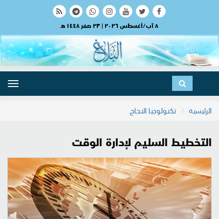
٨ آب/أغسطس ٢٠٢٦ | ٢٣ صفر ١٤٤٨ هـ
ggle
ation
الرئيسية
تكنولوجيا النجاح
التخطيط السليم لإدارة الوقت