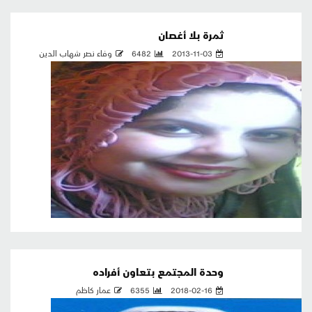
ثمرة بلا أغصان
2013-11-03
6482
وفاء نصر شهاب الدين
وحدة المجتمع بتعاون أفراده
2018-02-16
6355
عمار كاظم