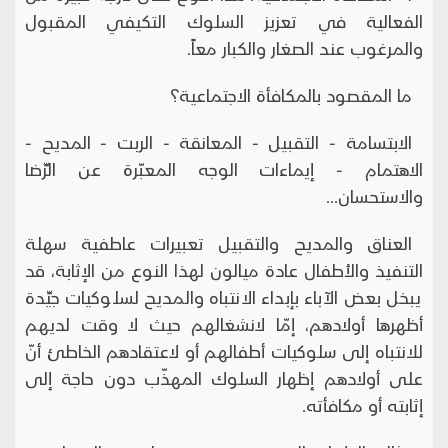
الفعالية في تعزيز السلوك التكيفي المقبول
والمرغوب عند الصغار والكبار معاً.
ما المقصود بالمكافأة الاجتماعية؟
الابتسامة - التقبيل - المعانقة - الربت - المديح -
الاهتمام - إيماءات الوجه المعبّرة عن الرِّضا
والاستحسان...
العناق والمديح والتقبيل تعبيرات عاطفية سهلة
التنفيذ والأطفال عادة ميالون لهذا النوع من الإثابة، قد
يبخل بعض الآباء بإبداء الانتباه والمديح لسلوكيات جيِّدة
أظهرها أولادهم، إمّا لانشغالهم حيث لا وقت لديهم
للانتباه إلى سلوكيات أطفالهم أو لاعتقادهم الخاطئ أنّ
على أولادهم إظهار السلوك المهذّب دون حاجة إلى
إثابته أو مكافأته.