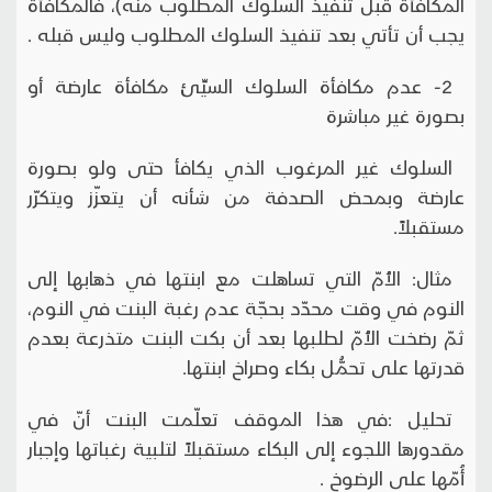
المكافأة قبل تنفيذ السلوك المطلوب منه)، فالمكافأة
يجب أن تأتي بعد تنفيذ السلوك المطلوب وليس قبله .
2- عدم مكافأة السلوك السيِّئ مكافأة عارضة أو
بصورة غير مباشرة
السلوك غير المرغوب الذي يكافأ حتى ولو بصورة
عارضة وبمحض الصدفة من شأنه أن يتعزّز ويتكرّر
مستقبلاً.
مثال: الأُمّ التي تساهلت مع ابنتها في ذهابها إلى
النوم في وقت محدّد بحجّة عدم رغبة البنت في النوم،
ثمّ رضخت الأُمّ لطلبها بعد أن بكت البنت متذرعة بعدم
قدرتها على تحمُّل بكاء وصراخ ابنتها.
تحليل :في هذا الموقف تعلّمت البنت أنّ في
مقدورها اللجوء إلى البكاء مستقبلاً لتلبية رغباتها وإجبار
أُمّها على الرضوخ .