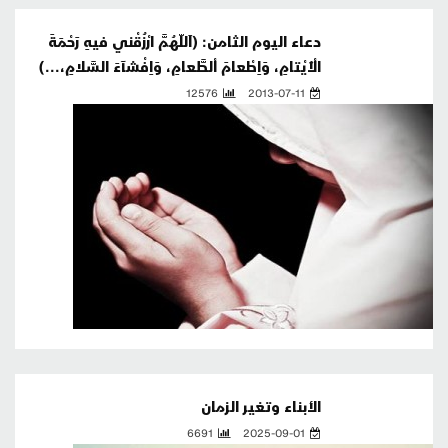
دعاء اليوم الثامن: (اَللّهُمَّ ارْزُقْني فيهِ رَحْمَةَ
الْأَيْتامِ، وَاِطْعامَ اْلطَّعامِ، وَاِفْشآءَ السَّلامِ،...)
12576
2013-07-11
الأبناء وتغير الزمان
6691
2025-09-01