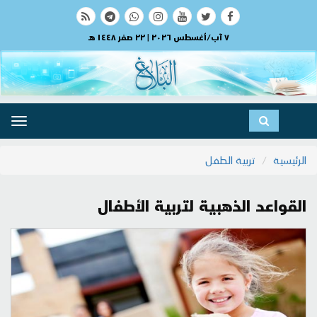
٧ آب/أغسطس ٢٠٢٦ | ٢٢ صفر ١٤٤٨ هـ
ggle
ation
الرئيسية
تربية الطفل
القواعد الذهبية لتربية الأطفال