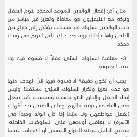
مثال آخر: إغفال الوالدين للموعد المحدّد لنوم الطفل
وتركه مع التليفزيون هو مكافأة وتعزيز غير مباشر من
جانب الوالدين لسلوك غير مستحب يؤدِّي إلى صراع بين
الطفل وأهله إذا أجبروه بعد ذلك على النوم في وقت
محدّد .
3- معاقبة السلوك السيِّئ عقاباً لا قسوة فيه ولا
عنف العقوبة
يجب أن تكون خفيفة لا قسوة فيها لأنّ الهدف منها
هو عدم تعزيز وتكرار السلوك السيِّئ مستقبلاً وليس
إيذاء الطفل وإلحاق الضرر بجسده وبنفسيته كما يفعل
بعض الآباء في تربية أبنائهم، وعلى النقيض نجد أُمّهات
(بفعل عواطفهن ولا سيّما إذا كان الولد وحيداً في
الأُسرة) لا يعاقبن أولادهن على السلوكيات الخاطئة،
فيصبح الطفل عرضة للصراع النفسي أو الانحراف عندما