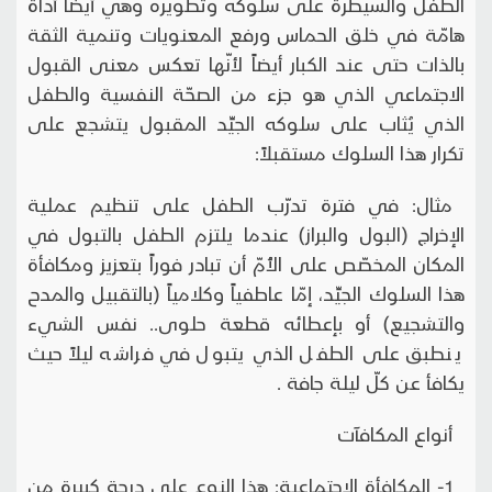
الطفل والسيطرة على سلوكه وتطويره وهي أيضاً أداة
هامّة في خلق الحماس ورفع المعنويات وتنمية الثقة
بالذات حتى عند الكبار أيضاً لأنّها تعكس معنى القبول
الاجتماعي الذي هو جزء من الصحّة النفسية والطفل
الذي يُثاب على سلوكه الجيِّد المقبول يتشجع على
تكرار هذا السلوك مستقبلاً:
مثال: في فترة تدرّب الطفل على تنظيم عملية
الإخراج (البول والبراز) عندما يلتزم الطفل بالتبول في
المكان المخصّص على الأُمّ أن تبادر فوراً بتعزيز ومكافأة
هذا السلوك الجيِّد، إمّا عاطفياً وكلامياً (بالتقبيل والمدح
والتشجيع) أو بإعطائه قطعة حلوى.. نفس الشيء
ينطبق على الطفل الذي يتبول في فراشه ليلاً حيث
يكافأ عن كلّ ليلة جافة .
أنواع المكافآت
1- المكافأة الاجتماعية: هذا النوع على درجة كبيرة من