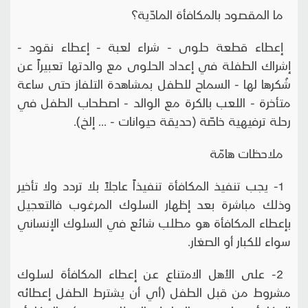
ما المقصود بالمكافأة المادّية؟
إعطاء قطعة حلوى - شراء لعبة - إعطاء نقود -
إشراك الطفلة في إعداد الحلوى مع والدتها تعبيراً عن
شُكرها لها - السماح للطفل بمشاهدة التلفاز حتى ساعة
متأخرة - اللعب بالكرة مع الوالد - اصطحاب الطفل في
رحلة ترفيهية خاصّة (حديقة حيوانات - ... إلخ).
ملاحظات هامّة
1- يجب تنفيذ المكافأة تنفيذاً عاجلاً بلا تردد ولا تأخير
وذلك مباشرة بعد إظهار السلوك المرغوب فالتعجيل
بإعطاء المكافأة هو مطلب شائع في السلوك الإنساني
سواء للكبار أو الصغار.
2- على الأهل الامتناع عن إعطاء المكافأة لسلوك
مشروط من قبل الطفل (أي أن يشترط الطفل إعطائه