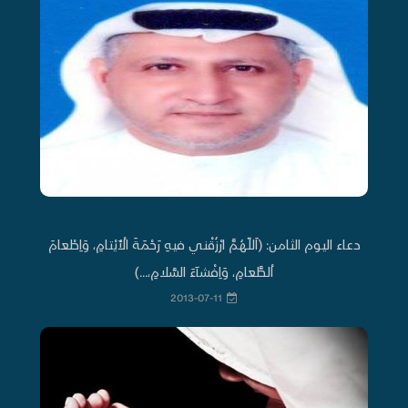
دعاء اليوم الثامن: (اَللّهُمَّ ارْزُقْني فيهِ رَحْمَةَ الْأَيْتامِ، وَاِطْعامَ
اْلطَّعامِ، وَاِفْشآءَ السَّلامِ،...)
2013-07-11