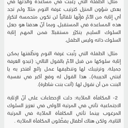
مثال: الطفلة التي رغبت في مساعدة والدتها في
بعض شؤون المنزل كترتيب غرفة النوم مثلاً ولم تجد
أي إثابة من الأُمّ فإنّها تلقائياً لن تكون متحمسة لتكرار
هذه المساعدة في المستقبل، وبما أنّ هدفنا هو جعل
السلوك السليم يتكرّر مستقبلاً فمن المهم إثابة
السلوك ذاته وليس الطفل.
مثال: الطفلة التي رتّبت غرفة النوم ونظّفتها يمكن
إثابة سلوكها من قبل الأُمّ بالقول التالي: (تبدو الغرفة
جميلة. وترتيبك لها وتنظيفها عمل رائع أفتخر به يا
ابنتي الحبيبة).. هذا القول له وقع أكبر في نفسية
البنت من أن نقول لها: (أنت بنت شاطرة).
2- المكافأة المادّية: دلت الإحصاءات على أنّ الإثابة
الاجتماعية تأتي في المرتبة الأولى في تعزيز السلوك
المرغوب بينما تأتي المكافأة المادّية في المرتبة
الثانية، ولكن هناك أطفال يفضّلون المكافأة المادّية .