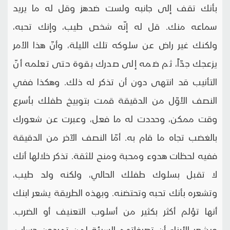
بأنك تقف إلى جانبه ولست ضدهز وقل له ما يريد
سماعه منك. قل له إنّه شخص طيب، وإنك تحبه،
ولكنك غير راض عن سلوكه تلك الليلة، وأنّ هذا الأمر
يزعجك جدّاً، ثم ضمه إلى صدرك بقوة حتى تعلمه أنّ
التأنيب قد انتهى دون أن تذكر له ذلك. وهكذا ففي
النصف الأوّل من الدقيقة قمت بتوبيخ طفلك بأسرع
وقت ممكن، وحددت له ما فعل، وعبرت عن شعورك
بالغضب تجاه ما قام به. أمّا النصف الآخر من الدقيقة
ففيه لحظات هدوء ومحبة ومنح للثقة. تذكر خلالها أنك
لا تقبل بسلوك طفلك الحالي، ولكنه ولد طيب،
وتشعره بأنك تحبه وتحتضنه. وبهذه الطريقة يشعر ابنك
أنها تؤلم أكثر بكثير من أسلوب التعنيف أو الضرب.
ويشعر الأبناء أن تصرفاتهم السيئة لمن تمردون حساب.