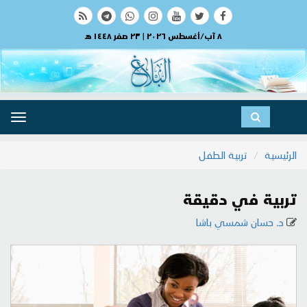
٨ آب/أغسطس ٢٠٢٦ | ٢٣ صفر ١٤٤٨ هـ
ggle
ation
الرئيسية
تربية الطفل
تربية في دقيقة
د. حسان شمسي باشا