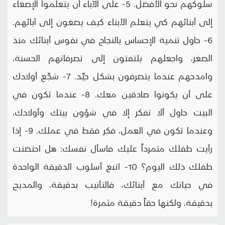
سلوكهم نحو الأفضل. 5- على الآباء أن يتعلموا الإصغاء
إلى أبنائهم كي يتعلم الأبناء كيف يصغون إلى آبائهم.
6- حاول تنمية الإحساس بالنجاح في نفوس أبنائك منذ
الصغر، واجعلهم يلتفتون إلى تصرفاتهم الحسنة،
وامدحهم عندما يتصرفون بشكل جيِّد. 7- شجِّع أولادك
على أن يكونوا صادقين معك. 8- عندما تكون في
البيت حاول ألا تفكر إلا في شؤون بيتك وأولادك،
وعندما تكون في العمل، فكر فقط في عملك. 9- إذا
رأيت طفلك متمرداً عليك فاسأل نفسك: هل احتضنت
طفلك ذلك اليوم؟ 10- اتبع أسلوب الدقيقة الواحدة
في حياتك مع أبنائك، فالتأنيب بدقيقة، والمديح
بدقيقة، ولكنها حقاً دقيقة مثمرة!