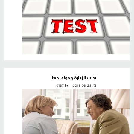
آداب الزيارة ومواعيدها
9187
2015-08-23