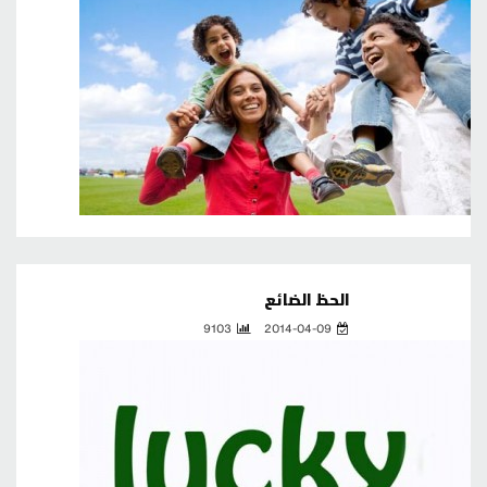
الحظ الضائع
9103
2014-04-09