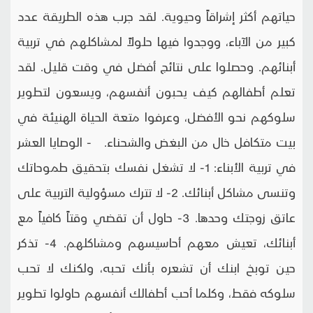
حياتهم أكثر إشراقاً وحيوية. لقد جرب هذه الطريقة عدد
كبير من الآباء، ووجدوا فيها حلولاً لمشاكلهم في تربية
أبنائهم. وحصلوا على نتائج أفضل في وقت قليل. لقد
تعلم أطفالهم كيف يحبون أنفسهم، ويسعون لتطوير
سلوكهم نحو الأفضل، وعرفوا متعة الحياة الهنيئة في
بيت متكافل خال من البغض والشحناء. - الوصايا العشر
في تربية الأبناء: 1- لا تشغل نفسك بتحقيق طموحاتك
وتنسى مشاكل أبنائك. 2- لا تترك مسؤولية التربية على
عاتق زوجتك وحدها. 3- حاول أن تقضي وقتاً كافياً مع
أبنائك، تعيش معهم أحاسيسهم ومشاكلهم. 4- تذكر
حين توبخ ابنك أن تشعره بأنك تحبه، ولكنك لا تحب
سلوكه فقط، وكلما أحب أطفالك أنفسهم حاولوا تطوير