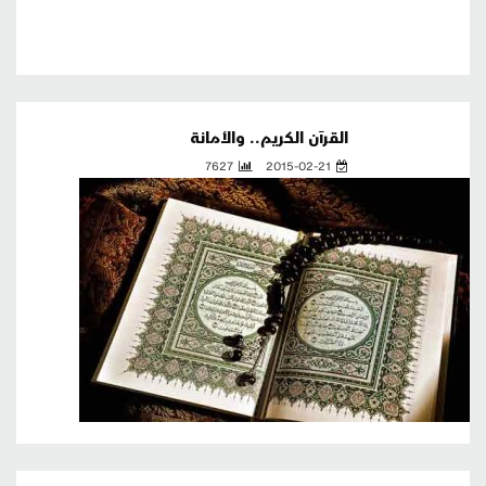
القرآن الكريم.. والأمانة
7627
2015-02-21