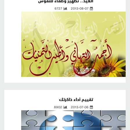
العيد.. تطهير وصفاء للنفوس
6727
2013-08-07
تقييم أداء ذاكرتك
8902
2013-07-06