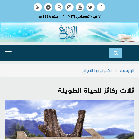
٧ آب/أغسطس ٢٠٢٦ | ٢٢ صفر ١٤٤٨ هـ
ggle
ation
الرئيسية
تكنولوجيا النجاح
ثلاث ركائز للحياة الطويلة