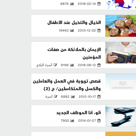
8876
2018-02-14
الخيال والتخيل عند الأطفال
19460
2013-12-02
الإيمان بالملائكة من صفات
المؤمنين
2018-08-12
9198
أسرة البلاغ
قصص تربوية في العمل والعاملين
والكسل والمتكاسلين/ ج (2)
2012-10-17
6882
أسرة
آلو، أنا الموظف الجديد
7900
2014-01-27