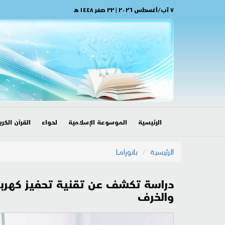
٧ آب/أغسطس ٢٠٢٦ | ٢٢ صفر ١٤٤٨ هـ
الرئيسية
الموسوعة الإسلامية
لحواء
القرآن الكري
الرئيسية
بانورامــا
دراسة تكشف عن تقنية تحفيز كهربا
والخرف