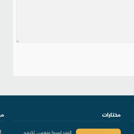
مختارات
من
البشر ليسوا متعبين.. لكنهم