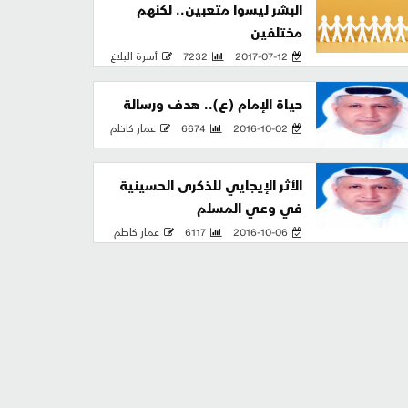
البشر ليسوا متعبين.. لكنهم
مختلفين
2017-07-12
7232
أسرة البلاغ
حياة الإمام (ع).. هدف ورسالة
2016-10-02
6674
عمار كاظم
الأثر الإيجايي للذكرى الحسينية
في وعي المسلم
2016-10-06
6117
عمار كاظم