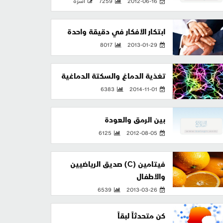
2012-06-16
7259
أسرة
ابتكار الأفكار في دقيقة واحدة
8017
2013-01-29
تغذية الدماغ والسكتة الدماغية
6383
2014-11-01
بين الرمق والعودة
6125
2012-08-05
فيتامين (C) صديق الرياضيين
والأطفال
6539
2013-03-26
كن متحدثاً لبقاً