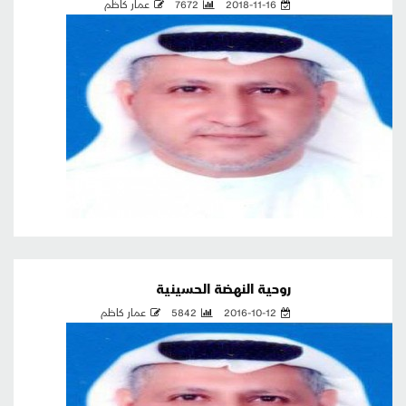
2018-11-16
7672
عمار كاظم
روحية النهضة الحسينية
2016-10-12
5842
عمار كاظم