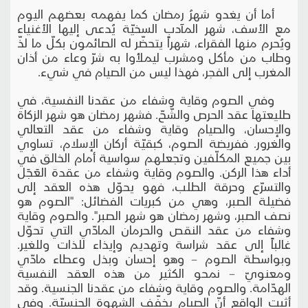
أما أن يغدو شهرُ رمضان كما يفهمه بعضهم اليوم
مع الأسف، شهر المآدب السخيّة يُدعى إليها الأغنياء
ويُحرم منها الفقراء، شهراً يتحضّر له الصائمون بكلّ ما لذّ
وطاب من مأكل ومشرب ليملأوا به شرّ وعاء من أذان
المغرب إلى الفجر، فهذا ليس من الصيام في شيء.
وفي الصوم وقاية وشفاء من عقدنا النفسية، في
طليعتها عقد الحرص والشّحّ. فشهر رمضان هو شهر الزكاة
والإحسان، والصيام وقاية وشفاء من عقد التعالي
والغرور. ففريضة الصوم، كبقيّة أركان الإسلام، تساوي
بين جميع المكلّفين وتجعلهم سواسية أمام الخالق في
أداء هذا الركن. والصوم وقاية وشفاء من عقدة العَجَل
والتسرّع وحرقة الطلب، فهو يحوّل هذه العقد إلى
فضيلة الصبر، وهي من كبريات الفضائل: "الصوم هو
نصف الصبر، وشهر رمضان هو شهر الصبر". والصوم وقاية
وشفاء من عقد النقص والحرمان المادّي التي تحوّل
غالباً إلى عقد شراسة وتهديم وإيذاء للذات وللغير.
وبواسطة الصوم – وهو إحسان وبذل وعطاء مادّي
ومعنويّ – نمحو الكثير من هذه العقد النفسية
الهدّامة. والصوم وقاية وشفاء من عقدنا الجنسية. وقد
أثبت الواقع أنّ الصيام يخفّف الشهوة الجنسيّة. وفي