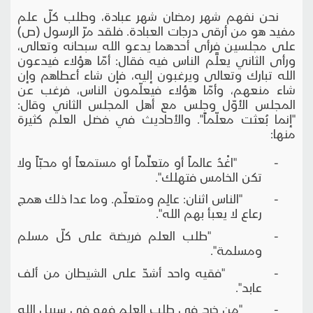
نحن نفهم شهر رمضان شهر عبادة، وطلب كلّ علم
مفيد هو من أرقى درجات العبادة. فلقد مرّ الرسول (ص)
على مجلسين فرأى أحدهما يدعو الله سبحانه وتعالى،
ورأى الثاني يعلَّم الناس فيه فقال: أمّا هؤلاء فيدعون
الله تبارك وتعالى ويرغبون إليه، فإن شاء أعطاهم وإن
شاء منعهم، وأمّا هؤلاء فيعلّمون الناس، فرغب عن
المجلس الأوّل وجلس مع أهل المجلس الثاني وقال:
"إنما بُعثت معلّماً". والأحاديث في فضل العلم كثيرة
منها:
- "اغْدُ عالماً أو متعلِّماً أو مستمعاً أو محبّاً ولا
تكن الخامس فتهلك".
- "الناس اثنان: عالِم ومتعلّم. وما عدا ذلك همج
رعاع لا يعبأ بهم الله".
- "طلب العلم فريضة على كلّ مسلم
ومسلمة".
- "فقيه واحد أشدّ على الشيطان من ألف
عابد".
- "من خرج في طلب العلم فهو في سبيل الله