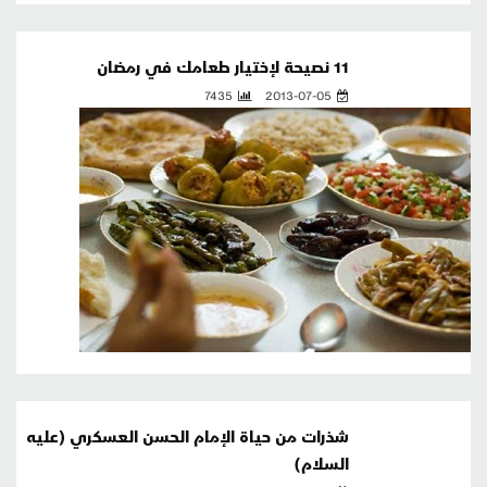
11 نصيحة لإختيار طعامك في رمضان
7435
2013-07-05
شذرات من حياة الإمام الحسن العسكري (عليه
السلام)