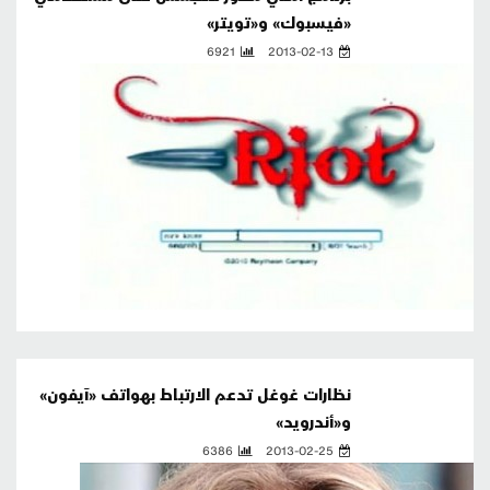
«فيسبوك» و«تويتر»
6921
2013-02-13
نظارات غوغل تدعم الارتباط بهواتف «آيفون»
و«أندرويد»
6386
2013-02-25