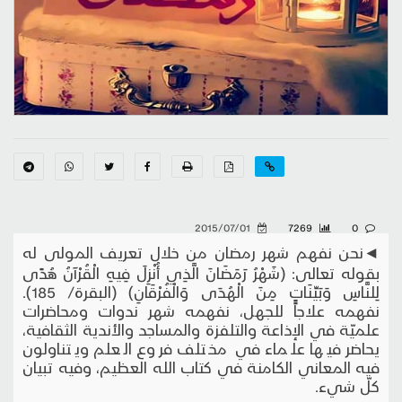
2015/07/01
7269
0
◄نحن نفهم شهر رمضان من خلال تعريف المولى له
بقوله تعالى: (شَهْرُ رَمَضَانَ الَّذِي أُنْزِلَ فِيهِ الْقُرْآنُ هُدًى
لِلنَّاسِ وَبَيِّنَاتٍ مِنَ الْهُدَى وَالْفُرْقَانِ) (البقرة/ 185).
نفهمه علاجاً للجهل، نفهمه شهر ندوات ومحاضرات
علميّة في الإذاعة والتلفزة والمساجد والأندية الثقافية،
يحاضر فيها علماء في مختلف فروع العلم ويتناولون
فيه المعاني الكامنة في كتاب الله العظيم، وفيه تبيان
كلّ شيء.