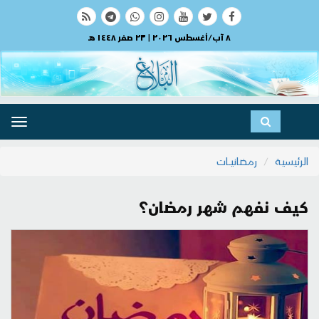
٨ آب/أغسطس ٢٠٢٦ | ٢٣ صفر ١٤٤٨ هـ
ggle
ation
الرئيسية
رمضانيــات
كيف نفهم شهر رمضان؟