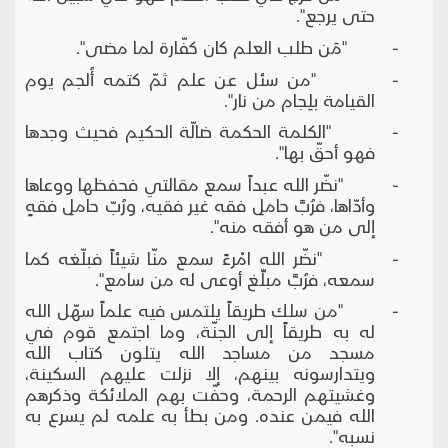
حتى يرجع".
- "مَن طلب العلم كان كفّارة لما مضى".
- "من سئل عن علم ثمّ كتمه أُلجم يوم
القيامة بلِجام من نار".
- "الكلمة الحكمة ضالّة الحكيم فحيث وجدها
فهو أحقّ بها".
- "نضّر الله عبداً سمع مقالتي فحفظها ووعاها
وأدّاها، فرُبَّ حاملِ فقه غير فقيه، ورُبّ حاملِ فقهٍ
إلى من هو أفقه منه".
- "نضّر الله امْرءً سمع منّا شيئاً فبلّغه كما
سمعه، فرُبَّ مبلِّغ أوعى له من سامع".
- "من سلك طريقاً يلتمس فيه علماً سهّل الله
له به طريقاً إلى الجنّة، وما اجتمع قوم في
مسجد من مساجد الله يتلون كتاب الله
ويتدارسونه بينهم، إلا نزلت عليهم السكينة،
وغشيتهم الرحمة، وحفّت بهم الملائكة وذكرهم
الله فيمن عنده. ومن بطأ به علمه لم يسرع به
نسبه".