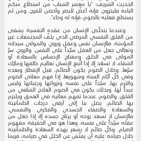
الحديث الشريف: "يا معشر الشباب من استطاع منكم
الباءة فليتزوج، فإنه أغضّ للبصر وأحصن للفرج، ومن لم
يستطع فعليه بالصوم، فإنه له وجاء".
وعندما يتخلّص الإنسان من عقده النفسية يشفى
من القلق النفسي المرضي الذي يلفّ المجتمعات غير
المؤمنة. فالإنسان نفس وعقل وروح، والمولى سبحانه
وتعالى جعل من العقل سيِّداً على النفس. والروح، سرّ
المولى في الخلق ومفتاح الإحساس بالسعادة أو
الشقاء، لا تسعَد إلا إذا اتّبع الإنسان تعاليم خالقها ومالِك
سرّها. وخلال الصوم يكون الصائم، قبل الإفطار وبعده
وفي كلّ أيّام السنة وشهورها، إذا فهم معاني الصوم
والتزم بها، سيّداً على نفسه ونزواتها ورغباتها وليس
عبداً لها، وبذلك يكون في الصوم العلاج الشافي من
القلق. والصوم، عندما تفهم معانيه في العمق ويلتزم
بها الصائم، يصل بنا إلى أرقى درجات الطمأنينة
والسعادة والصفاء الجسدي والفكري والنفسي.
فالإنسان لا تسعد روحه أو يرتاح جسده إلا إذا جعل من
عقله سيّداً على نفسه، وهذا هو في الحقيقة مفهوم
الصيام. وكلّ صائم لا يشعر بهذه السعادة والطمأنينة
خلال صيامه عليه أن يفتّش عن الخلل في صيامه، فربما