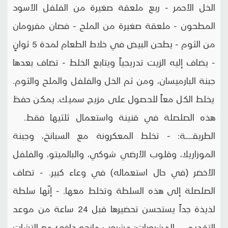
الخل الأحمر - ربع ملعقة صغيرة من الفلفل الأسود
المطحون - ملعقة صغيرة من الملح - فصان مفرومان
من الثوم - يطحن البيض في خلاط الطعام لمدة 5 ثوانٍ
- يضاف إليه الزيت تدريجياً ويتابع الخلط - تضاف بعدها
جبنة البارميسان، ومن ثم الخل والفلفل والملح والثوم.
يخلط الكل معاً للحصول على مزيج سميك. يمكن حفظ
هذه الصلصلة في قنينة واستعمال ثلثيها فقط.
الطريقـــــــة: - تخلط المعكرونة مع السبانخ، وجبنة
الموزاريلا، وقلوب الأرضي شوكي، والبالميتو، والفلفل
الأخضر (في حال استعماله) في وعاء كبير. - تضاف
الصلصلة إلى هذه السلطة وتخلط معها. - إنّها سلطة
لذيذة جداً يستحسن تحضيرها قبل 24 ساعة من موعد
التقديم. المشروبات: مشروب مانجو دافئ مع التشات