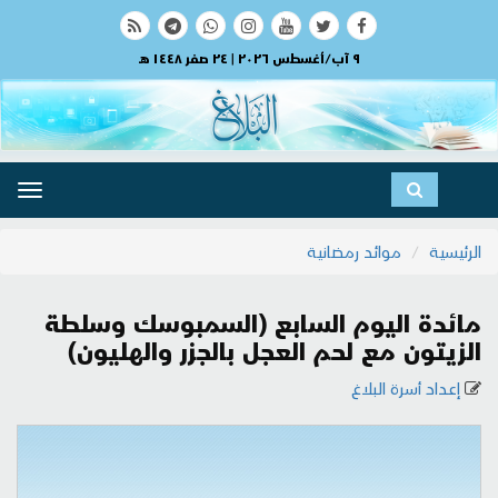
٩ آب/أغسطس ٢٠٢٦ | ٢٤ صفر ١٤٤٨ هـ
ggle
ation
الرئيسية
موائد رمضانية
مائدة اليوم السابع (السمبوسك وسلطة
الزيتون مع لحم العجل بالجزر والهليون)
إعداد أسرة البلاغ