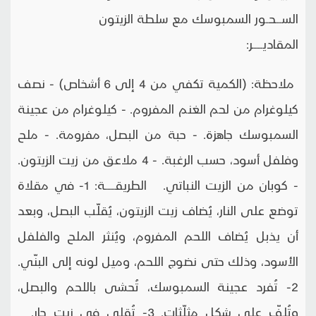
الســــحــور السمبوسك مع سلطة الزيتون
المقاديـــــــر:
ملاحظة: (الكمية تكفي من 4 إلى 6 أشخاص) - نصف
كيلوغرام من لحم الغنم المفروم. - كيلوغرام من عجينة
السمبوسك جاهزة. - حبة من البصل، مفرومة. - ملح
وفلفل أسود، حسب الرغبة. - 4 ملاعق من زيت الزيتون.
- كوبان من الزيت النباتي. الطريقـــــــة: 1- في مقلاة
توضع على النار، يُضاف زيت الزيتون، يُقلّب البصل، وبعد
أن يذبل يُضاف اللحم المفروم، ويُنثر الملح والفلفل
الأسود، وذلك حتى نضوج اللحم، وميل لونه إلى البنّي.
2- تُفرد عجينة السمبوسك، تُحشى باللحم والبصل،
وتُلفّ على شكل مثلّثات. 3- تُقلى في زيت حار.