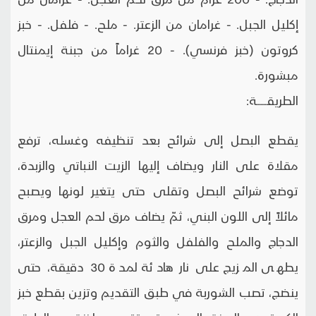
إكليل الجبل. - غرامان من الزعتر. - ملح. - فلفل. - خبز
كروتون (خبز فرنسي). - 20 غراماً من جبنة إيمنتال
مبشورة.
الطريقـــــــة:
يقطع البصل إلى شرائح بعد تنظيفه وغسله، ترفع
مقلاة على النار ويضاف إليها الزيت النباتي والزبدة،
توضع شرائح البصل وتقلى حتى يتغير لونها ويصبح
مائلاً إلى اللون البني، ثمّ يضاف مرق لحم العجل ومرق
الدجاج والملح والفلفل والثوم وإكليل الجبل والزعتر،
يطهى المزيج على نار هادئة لمدة 30 دقيقة، حتى
ينضج، تصب الشوربة في طبق التقديم وتزين بقطع خبز