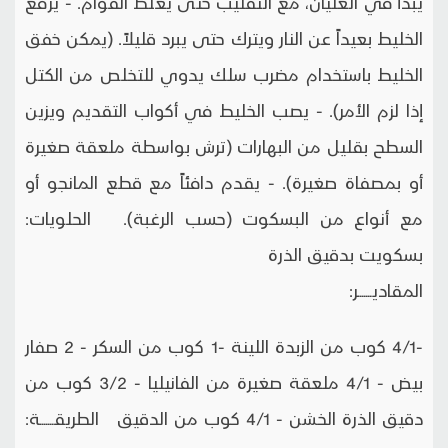
يبدأ في الغليان، مع التقليب حتى يغلظ القوام. - يرفع
الخليط بعيداً عن النار ويترك حتى يبرد قليلاً. (يمكن خفق
الخليط باستخدام مضرب سلك يدوي للتخلص من الكتل
إذا لزم الأمر). - يصب الخليط في أكواب التقديم ويزين
السطح بقليل من البهارات (ترش بواسطة ملعقة صغيرة
أو بمصفاة صغيرة). - يقدم دافئاً مع قطع المانجو أو
مع أنواع من البسكوت (حسب الرغبة). الحلويات:
بسكويت بدقيق الذرة
المقاديـــــــر:
-4/1 كوب من الزبدة اللينة -1 كوب من السكر - 2 صفار
بيض - 4/1 ملعقة صغيرة من الفانيليا - 3/2 كوب من
دقيق الذرة الخشن - 4/1 كوب من الدقيق الطريقـــــــة: