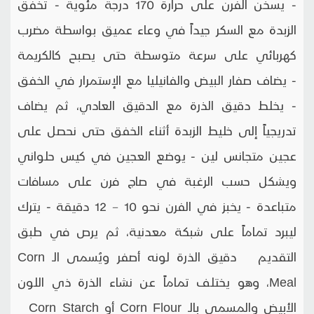
- يسخن الفرن على حرارة 170 درجة مئوية - تخفق
الزبدة مع السكر جيداً في وعاء عميق بواسطة مضرب
كهربائي على سرعة متوسطة حتى يصبح كالكريمة
- يضاف صفار البيض والفانيليا مع الإستمرار في الخفق
- يخلط دقيق الذرة مع الدقيق العادي، ثم يضاف
تدريجياً إلى خليط الزبدة أثناء الخفق حتى نحصل على
عجين متجانس لين - يوضع العجين في كيس حلواني
ويشكل حسب الرغبة في صاج فرن على مسافات
متباعدة - يخبز في الفرن نحو 10 – 12 دقيقة - يترك
ليبرد تماماً على شبكة معدنية، ثم يرص في طبق
التقديم دقيق الذرة لونه أصفر ويُسمى الـ Corn
Meal، وهو يختلف تماماً عن نشاء الذرة ذي اللون
الأبيض والمسمى بالـ Corn Flour أو Corn Starch