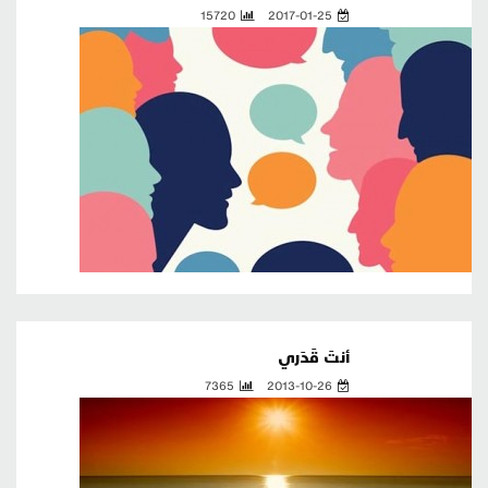
15720
2017-01-25
أنتَ قَدَري
7365
2013-10-26