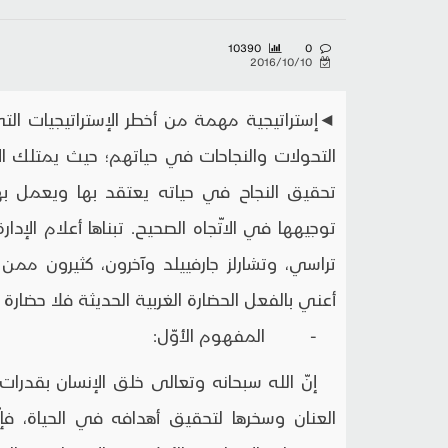
10390
0
2016/10/10
◄إستراتيجية مهمة من أخطر الإستراتيجيات التي
التحولات والنجاحات في حياتهم؛ حيث يمتلك
تحقيق النجاح في حياته يعتقد بها ويعمل به
توجيهها في الاتّجاه الصحيح. تبناها أعلام الإد
تراسي، وتشارلز جارفييلد وآخرون، كثيرون ممن 
أعني بالفعل الحضارة الغربية الحديثة فلا حضارة بل
- المفهوم الأوّل:
إنّ الله سبحانه وتعالى خلق الإنسان بقدرات
العنان وسخرها لتحقيق أهدافه في الحياة، ف