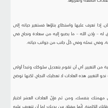
ن، إذا تعرف عليها واستطاع بناؤها فستغير حياته إلى
ق له – بإذن الله – ما يصبو إليه من سعادة ونجاح في
عية، وفي عمله وفي كلّ جانب من جوانب حياته.
خلية من التغيير. أي أن تقوم بتعديل سلوكك وتبدأ أولى
نحو التغيير. هذه العادات لا تعطيك النجاح، لكنها توضح
مهمتك بنفسك، ومن ثم فإنّ العادات العشر اختبار
تك الكامنة. إنّها مفتاح بين يديك؛ إما أن تتعرف عليه