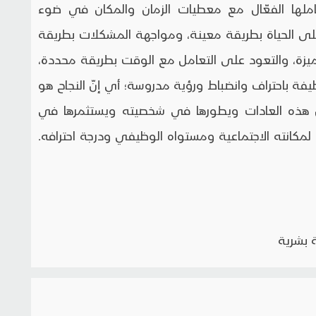
املها الفعّال مع معطيات الزمان والمكان في ضوء
د على الحياة بطريقة معينة، ومواجهة المشكلات بطريقة
ميزة، والتعود على التعامل مع الوقت بطريقة محددة،
فة باحتراف وانضباط ورؤية مدروسة؛ أي إنّ النجاح هو
ن هذه العادات ويطورها في شخصيته ويستثمرها في
مكانته الاجتماعية ومستواه الوظيفي ودرجة احترافه.
 بشرية