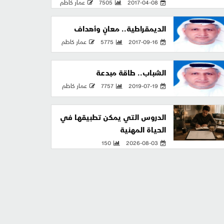
2017-04-08
7505
عمار كاظم
الديمقراطية.. معانٍ وأهداف
2017-09-16
5775
عمار كاظم
الشباب.. طاقة مبدعة
2019-07-19
7757
عمار كاظم
الدروس التي يمكن تطبيقها في
الحياة المهنية
150
2026-08-03