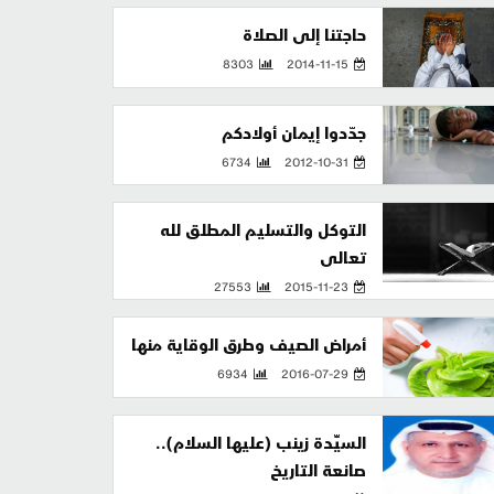
حاجتنا إلى الصلاة
8303
2014-11-15
جدّدوا إيمان أولادكم
6734
2012-10-31
التوكل والتسليم المطلق لله
تعالى
27553
2015-11-23
أمراض الصيف وطرق الوقاية منها
6934
2016-07-29
السيِّدة زينب (عليها السلام)..
صانعة التاريخ