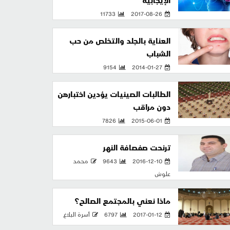
الإيجابية
11733
2017-08-26
العناية بالجلد والتخلص من حب
الشباب
9154
2014-01-27
الطالبات الصينيات يؤدين اختبارهن
دون مراقب
7826
2015-06-01
ترنحت صفصافة النهر
2016-12-10
9643
محمد
علوش
ماذا نعني بالمجتمع الصالح؟
2017-01-12
6797
أسرة البلاغ