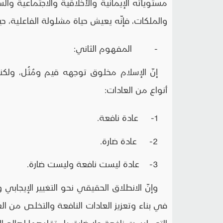
مستوياته الإيمانية والأخلاقية والاجتماعية وال
والملكات، فإنّه يعيش حياة مشلولة الفاعلية، حياة
- المفهوم الثاني:
إنّ الإسلام مخلوق توجهه قيم ومُثُل، ول
أنواع من العادات:
1- عادة نافعة.
2- عادة ضارة.
3- عادة ليست نافعة وليست ضارة.
وإنّ الانطلاق الحقيقي نحو التغيير الإيجابي
في بناء وتعزيز العادات النافعة والتخلص من ا
التي ليست نافعة ولا ضارة؛ بل تقليصها لصالح الع