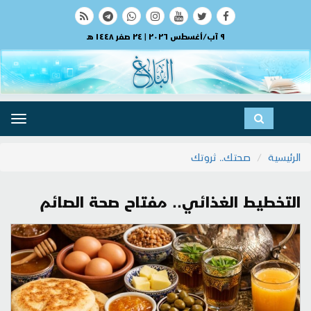
٩ آب/أغسطس ٢٠٢٦ | ٢٤ صفر ١٤٤٨ هـ
ggle
ation
الرئيسية
صحتك.. ثروتك
التخطيط الغذائي.. مفتاح صحة الصائم