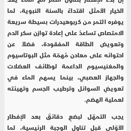
الخيار الأمثل اقتداءً بالسنة النبوية، لما
يوفره التمر من كربوهيدرات بسيطة سريعة
الامتصاص تساعدُ على إعادة توازن سكر الدم
وتعويض الطاقة المفقودة، فضلاً عن
احتوائه على معادن مُهمّة مثل البوتاسيوم
والمغنيسيوم الداعمة لوظائف العضلات
والجهاز العصبي، بينما يسهم الماء في
تعويضِ السوائل وترطيب الجسم وتهيئته
لعملية الهضم.
يجب التمهّل لبضعِ دقائقَ بعد الإفطار
الأوّلي قبل تناول الوجبة الرئيسية، لما