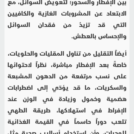
بين الإفطار والسحور؛ لتعويض السوائل، مع
الابتعاد عن المشروبات الغازية والكافيين
التي قد تزيدُ من فقدان السوائل
والإحساس بالعطش.
أيضاً التقليلِ من تناول المقليات والحلويات،
خاصةً بعد الإفطار مباشرة، نظراً لاحتوائها
على نسب مرتفعة من الدهون المشبعة
والسكريات، ما قد يؤدّي إلى اضطرابات
هضمية وخمول وزيادة في الوزن عند
الإفراط في استهلاكها، طريقة الطهي
تلعب دوراً حاسماً في القيمة الغذائية
للوجبات، وأن استخدام أساليب صحية مثل