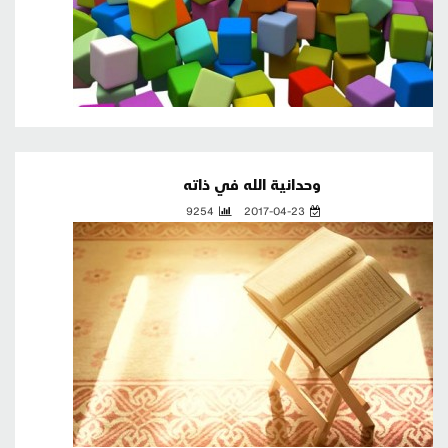
وحدانية الله في ذاته
9254
2017-04-23