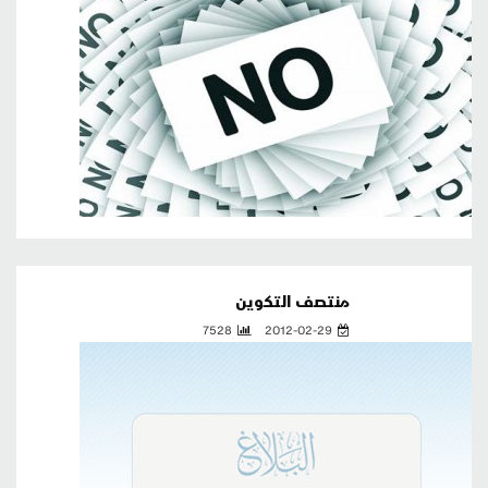
منتصف التكوين
7528
2012-02-29