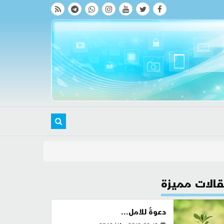
الات مميزة
دعوةٌ للأمل...