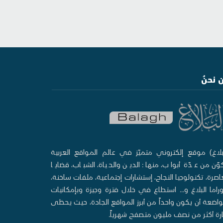
 نحنُ
بلاغ) موقع إلكتروني متميّز في عالم المواقع العربية
وّن من عدّة أبواب، منها: الدين والحياة، الشباب، قضايا
صرة، تكنولوجيا النجاح، إستشارات إجتماعية، ملفات ساخنة،
وراما البلاغ و... استطاع في خلال فترة وجيزة وبإمكانيات
اضعة أن يكون واحداً من أبرز المواقع الجادة، حيث يحظى
ارة أكثر من نصف مليون متصفح شهرياً.