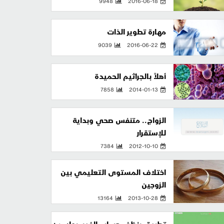
9948
2016-06-18
مهارة تطوير الذات
9039
2016-06-22
أهلاً بالجراثيم الحميدة
7858
2014-01-13
الزواج.. متنفس صحي وبداية
للإستقرار
7384
2012-10-10
اختلاف المستوى التعليمي بين
الزوجين
13164
2013-10-28