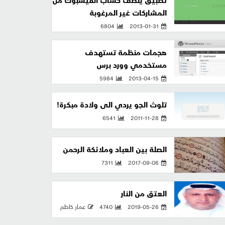
تطبيق ينظف حساب الفيسبوك من
المشاركات غير المرغوبة
6804
2013-01-31
هجمات منظمة تستهدف
مستخدمي وورد برس
5984
2013-04-15
تلوث الجو يردي الى ولادة مبكرة!
6541
2011-11-28
الصلة بين العباد وملائكة الرحمن
7311
2017-09-06
العتق من النار
2019-05-26
4740
عمار كاظم