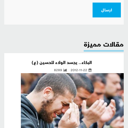
ارسال
مقالات مميزة
البكاء.. يجسد الولاء للحسين (ع)
8289
2012-11-22