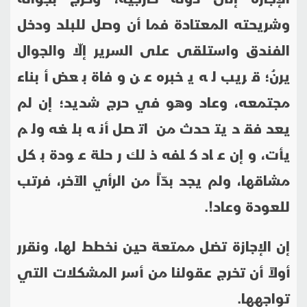
وشريحته المعتادة فما أن وصل للبلد ودخل
الفندق واستلقى على السرير إلّا والجوال
يرنُ؛ قريب له يخبره عن وفاة بعض أبناء
مجتمعه، وعاد وهو في حرج شديد؛ إن لم
يعد فقد يتحدث من اتصل أنه بلغه ولم
يأت، وإن عاد كلفه ذلك رحلة عودة بكل
مشاقها، ولم يجد بدّاً من الرأي الآخر، فرتب
للعودة وعاد!.
إن الإجازة تضل ممتعة حين نخطط لها، ونقرر
أولاً أن تخرج عقولنا من أسر المشكلات التي
تواجهها.