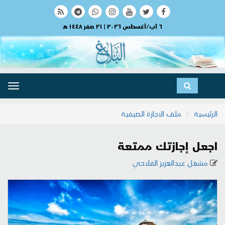
٦ آب/أغسطس ٢٠٢٦ | ٢١ صفر ١٤٤٨ هـ
ggle
ation
الرئيسية
ملف الاجازة الصيفية
اجعل إجازتك ممتعة
مشعل عبدالعزيز الفلاحي