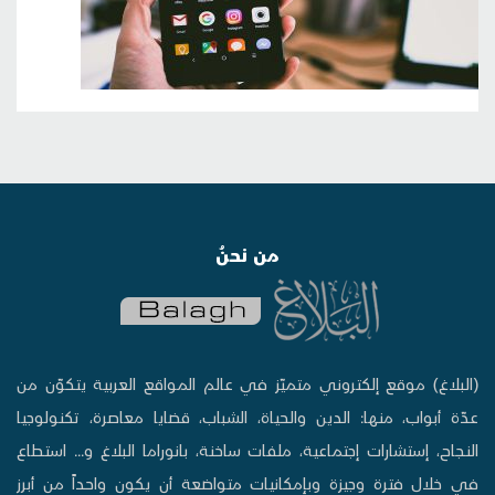
من نحنُ
(البلاغ) موقع إلكتروني متميّز في عالم المواقع العربية يتكوّن من
عدّة أبواب، منها: الدين والحياة، الشباب، قضايا معاصرة، تكنولوجيا
النجاح، إستشارات إجتماعية، ملفات ساخنة، بانوراما البلاغ و... استطاع
في خلال فترة وجيزة وبإمكانيات متواضعة أن يكون واحداً من أبرز