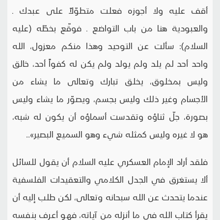
أقف عليه ولا أجوزه فعلت متطوّلاً على عبدك ـ
والعبودية هنا من باب التواضع ـ فوقّع بخطّه (عليه
السلام): سألت عن التوحيد وهذا منكم معزول، الله
واحد أحد لم يلد ولم يولد ولم يكن له كفواً أحد، خالق
وليس بمخلوق، يخلق تبارك وتعالى ما يشاء من
الأجسام وغير ذلك وليس بجسم، ويصوّر ما يشاء وليس
بصورة، جلّ ثناؤه وتقدست أسماؤه أن يكون له شبه،
هو لا غيره وليس كمثله شي‏ء وهو السميع البصير»..
فلقد أراد الإمام العسكري عليه السلام أن يقول للسائل
ألا يستغرق في الجدل الكلامي والتعقيدات الفلسفية
عندما يتحدث عن الله سبحانه وتعالى، لكن طلب إليه أن
يقرأ كتاب الله في ما أنزله من آياته، فهو أعرف بنفسه