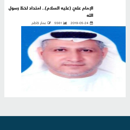
الإمام عليّ (عليه السلام).. امتداد لخطّ رسول
الله
2019-05-24
5561
عمار كاظم