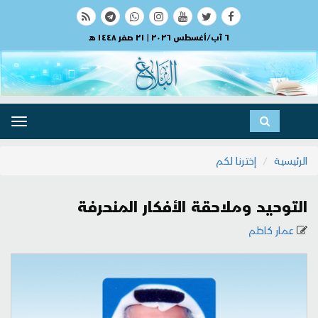
٦ آب/أغسطس ٢٠٢٦ | ٢١ صفر ١٤٤٨ هـ
ggle
ation
الرئيسية
إخترنا لكم
التوحيد وملاحقة الأفكار المنحرفة
عمار كاظم