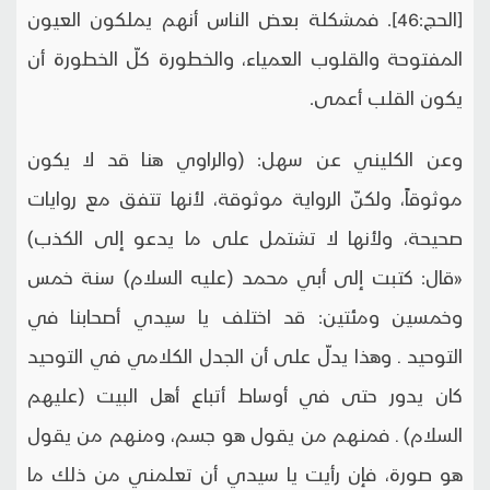
[الحج:46]. فمشكلة بعض الناس أنهم يملكون العيون
المفتوحة والقلوب العمياء، والخطورة كلّ الخطورة أن
يكون القلب أعمى.
وعن الكليني عن سهل: (والراوي هنا قد لا يكون
موثوقاً، ولكنّ الرواية موثوقة، لأنها تتفق مع روايات
صحيحة، ولأنها لا تشتمل على ما يدعو إلى الكذب)
«قال: كتبت إلى أبي محمد (عليه السلام) سنة خمس
وخمسين ومئتين: قد اختلف يا سيدي أصحابنا في
التوحيد ـ وهذا يدلّ على أن الجدل الكلامي في التوحيد
كان يدور حتى في أوساط أتباع أهل البيت (عليهم
السلام) ـ فمنهم من يقول هو جسم، ومنهم من يقول
هو صورة، فإن رأيت يا سيدي أن تعلمني من ذلك ما