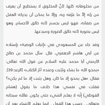
من مخلوقاته كلها، لأنَّ المخلوق لا يستطيع أن يعرف
من ربّه إلاَّ ما عرّفه ربه، وإلاّ ما يمكن أن يدركه العقل
من صفاته، فهو ليس بجسم لأنه خالق الأجسام، وهو
ليس بصورة لأنه خالق الصورة ومبدعها.
وقد جاء عن المسعودي في «إثبات الوصية» بإسناده
عن أبي هاشم الجعفري، قال: سأل محمد بن صالح
الأرمني أبا محمد عليه السلام عن قول الله تعالى:
«يمحو الله ما يشاء ويُثبت وعنده أمّ الكتاب» [الرعد:39].
فقال: «هل يمحو إلا ما كان، وهل يثبت إلا ما لم يكن»؟
فقلت في نفسي: هذا خلاف ما يقول (هشام
القوطي) إنّه لا يعلم الشي‏ء حتى يكون. فالله سبحانه
وتعالى ـ حسب هذا القول ـ إنما يعلم الأشياء بعد أن