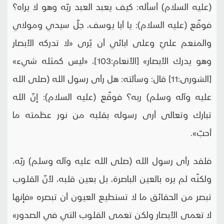
(عليه السلام) أسأله: كيف يعبد العبد ربّه وهو لا يراه؟
فوقّع (عليه السلام): يا أبا يوسف، جلّ سيدي ومولاي
والمنعم عليّ وعلى ابائي أن يُرى «لا تدركه الأبصار
وهو يدرك الأبصار» [الأنعام:103]، «ليس كمثله شي‏ء»
[الشورى:11] قال: وسألته: هل رأى رسول الله (صلى الله
عليه وآله وسلم) ربه؟ فوقّع (عليه السلام): إنّ الله
تبارك وتعالى أرى رسوله بقلبه من نور عظمته ما
أحبّ».
فلقد رأى رسول الله (صلى الله عليه وآله وسلم) ربّه،
ولكنّه لم يره بالعين الباصرة، بل بعين قلبه، لأنّ القلوب
تبصر من الحقائق ما لا تستطيع العيون أن تبصره «فإنها
لا تعمى الأبصار ولكن تعمى القلوب التي في الصدور»