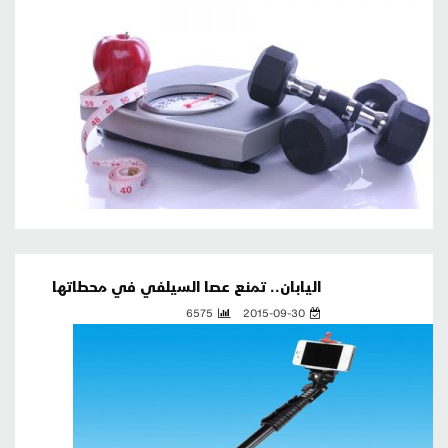
اليابان.. تمنع عصا السيلفي في محطاتها
6575
2015-09-30