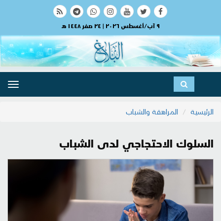
٩ آب/أغسطس ٢٠٢٦ | ٢٤ صفر ١٤٤٨ هـ
ggle
ation
الرئيسية
المراهقة والشباب
السلوك الاحتجاجي لدى الشباب