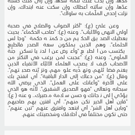
مدّها، وإن بدت عنك ثلمة سدّها، وإن رأى منك حسنة
عدّها، وإن سألته أعطاك وإن سكت عنه ابتداك، وإن
نزلت إحدى الملّمات به ساواك".
وعن عليّ (ع): "أكثر الصواب والصلاح في صحبة
أولي النهى والألباب". وعنه (ع): "صاحب الحكماء". بحيث
يعطيك الصديق الحكيم من حكمته حكمة "وجالس
الحلماء". وهم الذين يملكون سعة الصدر فالطبع
يكتسب من الطبع "وأعرض عن الدنيا تسكن جنّة
المأوى". وعنه (ع): "عجبت لمن يرغب في التكثّر من
الأصحاب كيف لا يصحب العلماء الألبّاء الأتقياء الذين
يغنم فضائلهم، وتهذّبه علومهم، وتزيّنه صحبتهم".
وقال (ع): "من دعاك إلى الدار الباقية". أي انفتح بك
على الآخرة "وأعانك على العمل". الذي يرضي الله
سبحانه وتعالى "فهو الصديق الشقيق". لأنّه هو الذي
يؤدّي إلى نجاتك وحسن سلامة مصيرك.. وعنه (ع):
"قارن أهل الخير تكن منهم". أي اقترن بهم صاحبهم
"وباين أهل الشر". أي ابتعد وافترق عنهم "تبن عنهم".
حتى تكون مختلفاً في أخلاقك وشخصيتك عنهم.