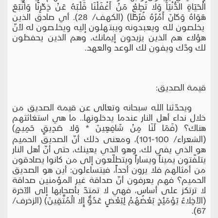
الْحَيَاةِ الدُّنْيَا وَلا تُطِعْ مَنْ أَغْفَلْنَا قَلْبَهُ عَنْ ذِكْرِنَا وَاتَّبَعَ
هَوَاهُ وَكَانَ أَمْرُهُ فُرُطًا) (الكهف/ 28). أي صادق الذين
يخلصون لله ويعبدونه ويبتهلون إليه ويخلصون له لأنّ
هؤلاء هم الذين يزيدون إيمانك، وهم الذين يحفظون
لك ودّك ويفون لك الوعد والعهد.
قيمة الصديق:
ويحدّثنا الله سبحانه وتعالى عن قيمة الصديق من
خلال نداء أهل النار عندما يدخلونها.. ما هي استغاثتهم
هناك؟ (فَمَا لَنَا مِنْ شَافِعِينَ * وَلا صَدِيقٍ حَمِيمٍ)
(الشعراء/ 100-101)، ومعنى ذلك أنّ الصديق الحميم
هو الذي يفي لك، وهو الذي يعينك، حتى أنّ أهل النار
يتلفّتون يميناً ويساراً ويتطلّعون إلى من كانوا يصادقون
من أمثالهم فلا يرون أحداً، فيتساءلون: أين هو الصديق
الحميم؟ فهم يعرفون أنّ صداقة غير المؤمنين صداقة
لا ترتكز على أساس، فهي لا تمتدّ بأصحابها إلى الآخرة
(الأخِلاءُ يَوْمَئِذٍ بَعْضُهُمْ لِبَعْضٍ عَدُوٌّ إِلا الْمُتَّقِينَ) (الزخرف/
67).