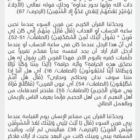
ذات الله فإنّها تحوز عداوة" وذلك قوله تعالى: (الأخِلاءُ
يَوْمَئِذٍ بَعْضُهُمْ لِبَعْضٍ عَدُوٌّ إِلا الْمُتَّقِينَ) (الزخرف/ 67).
ويحدّثنا القرآن الكريم عن قرين السوء عندما تحين
ساعة الحساب أو العذاب (قَالَ قَائِلٌ مِنْهُمْ إِنِّي كَانَ لِي
قَرِينٌ * يَقُولُ أَئِنَّكَ لَمِنَ الْمُصَدِّقِينَ) (الصافات/ 51-52)،
أي أنّ هذا الرجل عندما كان في ساعة الحساب أو عندما
أدخل النار أراد أن يجد لنفسه عذراً فقدّم تقريراً عن
خلّفيات كفره باليوم الآخر. فهذا القرين كان يقول له هل
تصدّق هذه الخرافة؟ وأيّة خرافة؟ (أَئِذَا مِتْنَا وَكُنَّا تُرَابًا
وَعِظَامًا أَئِنَّا لَمَبْعُوثُونَ) (الصافات/ 16)، أي هل أنّنا إذا
متنا سوف ندان ونحاكم ونجازى؟ (قَالَ هَلْ أَنْتُمْ
مُطَّلِعُونَ) (الصافات/ 54)، أي ترون القرين؟ (فَاطَّلَعَ فَرَآهُ
فِي سَوَاءِ الْجَحِيمِ) (الصافات/ 55). فلتختر أصدقاءك من
أهل النعيم لا من أهل الجحيم فإنّما يعرف الناس بالإيمان
وبالعمل الصالح.
ويحدّثنا القرآن عن مشاعر الإنسان يوم القيامة عندما
يرى قرين السوء (قَالَ يَا لَيْتَ بَيْنِي وَبَيْنَكَ بُعْدَ الْمَشْرِقَيْنِ
فَبِئْسَ الْقَرِينُ) (الزخرف/ 38). فياليتني لم أرك، وياليت
المسافة بيني وبينك كانت من البعد بحيث لا أراك فاذكر