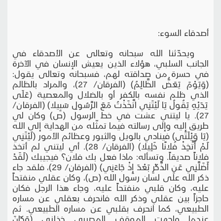
أصدقاء السوء:
ويحدّثنا الله سبحانه وتعالى عن الأصدقاء في
الجانب السلبي، هؤلاء الذين يعيش الإنسان في الآخرة
في حسرة من صداقته لهم، فسبحانه وتعالى يقول:
(وَيَوْمَ يَعَضُّ الظَّالِمُ) (الفرقان/ 27)، والمراد بالظالم
الذي ظلم نفسه بالكفر أو بالضلال والمعصية (عَلَى
يَدَيْهِ يَقُولُ يَا لَيْتَنِي اتَّخَذْتُ مَعَ الرَّسُولِ سَبِيلا) (الفرقان/
27). يا ليتني عشت في خط الرسول (ص) وكان لي
طريق إليه وإلى رسالته فيما تمثّله من الهداية إلى الله
(يَا وَيْلَتَى) فينادي بالويل والثبور وعظائم الأمور (لَيْتَنِي
لَمْ أَتَّخِذْ فُلانًا خَلِيلا) (الفرقان/ 28). أي ليتني لم أتخذ
فلاناً صديقاً. وتسأله: ماذا فعل بك فلان؟ فيجيبك (لَقَدْ
أَضَلَّنِي عَنِ الذِّكْرِ بَعْدَ إِذْ جَاءَنِي) (الفرقان/ 29)، فلقد جاء
ذكر الله على لسان رسول الله (ص)، وكان عقلي منفتحاً
عليه، وكان قلبي منفتحاً عليه، وجاء هذا الرجل فكان
حاجزاً بين عقلي وذكر الله فانحرف بعقلي عن مساره
الطبيعي، كما انحرف بقلبي عن مساره الطبيعي. ثم
عندما واجهت الموقف المصيري خذلني (وَكَانَ