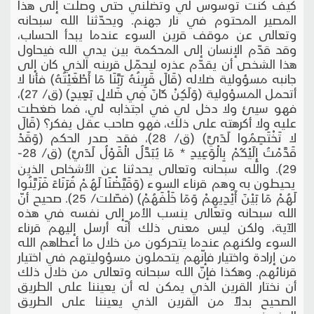
كيف كنت توسوس لي وتضلّني حتى وصلت إلى هذا
المصير المحتوم في نار جهنم. ويحدّثنا الله سبحانه
وتعالى عن موقف قرين السوء عندما يبدأ الحساب،
وقد قدّم الإنسان إلى المحكمة بين يدي الله فيحاول
هذا الشخص أن يقدّم عذره ليحمّل قرينه الذي كان إلى
جانبه مسؤولية ضلاله (قَالَ قَرِينُهُ رَبَّنَا مَا أَطْغَيْتُهُ) فأنا لا
أتحمل المسؤولية (وَلَكِنْ كَانَ فِي ضَلالٍ بَعِيدٍ) (ق/ 27)،
فهو سيئ ولا دخل لي في اجتذابه لي، فما ضغطت
عليه ولا أكرهته على ذلك، فهو صاحب عقل يفكر؟ (قَالَ
لا تَخْتَصِمُوا لَدَيَّ) (ق/ 28)، فقد صدر الحكم (وَقَدْ
قَدَّمْتُ إِلَيْكُمْ بِالْوَعِيدِ * مَا يُبَدَّلُ الْقَوْلُ لَدَيَّ) (ق/ 28-
29). والله سبحانه وتعالى يحدثنا عن الأشخاص الذين
يحيطون به وهم قرناء السوء (وَقَيَّضْنَا لَهُمْ قُرَنَاءَ فَزَيَّنُوا
لَهُمْ مَا بَيْنَ أَيْدِيهِمْ وَمَا خَلْفَهُمْ) (فصّلت/ 25). صحيح أنّ
الله سبحانه وتعالى ينسب الأمر إلى نفسه في هذه
الآية، ولكن ليس معنى ذلك أنّه أرسل إليهم قرناء
السوء ولكنهم عندما يتحركون من خلال ما أعطاهم الله
من إرادة واختيار فإنّهم يتحملون مسؤوليتهم في اختيار
قرنائهم. وهكذا فإنّ الله سبحانه وتعالى من خلال ذلك
أن نختار القرين الذي يمكن له أن يعيننا على الطريق
الصحيح بدلاً من القرين الذي يعيننا على الطريق