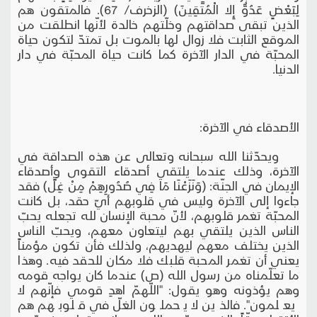
لِبَعْضٍ عَدُوٌّ إِلا الْمُتَّقِينَ) (الزخرف/ 67). فالمتقون هم
الذين تبقى صداقتهم وخلّتهم خالدة لأنّها انطلقت من
الموقع الثابت فلا زوال لها بالموت بل تمتدّ لتكون حياة
المحبّة في الدار الآخرة كما كانت حياة المحبّة في دار
الدنيا.
الأصدقاء في الآخرة:
ويحدّثنا الله سبحانه وتعالى عن هذه الصداقة في
الآخرة، وذلك عندما يلتقي أصدقاء التقوى وأصدقاء
الإيمان في الجنّة: (وَنَزَعْنَا مَا فِي صُدُورِهِمْ مِنْ غِلٍّ) فقد
جاءوا إلى الآخرة وليس في قلوبهم أيّ حقد، بل كانت
المحبّة تغمر قلوبهم، لأنّ محبة الإنسان لله تجعله يحبّ
الناس الذين يلتقي بهم ليتعاون معهم، ويحبّ الناس
الذين يختلف معهم ليهديهم، ولذلك فأن تكون مؤمناً
يعني أن تغمر المحبة قلبك فلا مكان للحقد فيه. وهذا
ما تعلّمناه من رسول الله (ص) عندما كان يواجه قومه
وهم يؤذونه وهو يقول: "اللّهمّ اهدِ قومي فإنّهم لا
يعلمون". فالذين لا يحملون الغلّ في قلوبهم هم