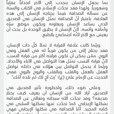
بما يجعل الإنسان ينجذب إلى الآخر انجذاباً عقلياً
وشعورياً. ولهذا فقد تحدّث الإسلام في الكتاب والسنّة
عن مسألة الصداقة فيما يحتاجه الإنسان إلى هذه
العلاقة، باعتبار أنّ الصداقة تمثّل الإنسان في الصديق
الذي يساعد الإنسان ويعاونه ويكون موضع سرّه
وأمانته وأنسه، لأنّ الإنسان لا يطيق الوحدة بل يحبّ أن
يعيش مع الآخر لأنّه اجتماعيّ بالطبع.
وربّما كانت علاقة القرابة لا تملأ كلّ ذات الإنسان،
فقد يحتاج إلى من يكون قريباً له في العقل وفي
الروح، ممّن يمكن أن تكون قرابته أكثر من قرابة النسب،
لأنّ قرابة النسب تمثل هذا التواصل في الآباء والأجداد،
وربّما لا يحمل التواصل بين هؤلاء في داخله تواصل
العقل بالعقل والقلب وبالقلب والروح بالروح، ففي
الحديث عن الإمام عليّ (ع): "ربّ أخٍ لكَ لم تلده أمّك".
وعلى ضوء ذلك، ولخطورة تأثير الصديق في
الصديق، أراد الله من الإنسان أن يعرف كيف يختار
صديقه؟ وقد تحدّث الله سبحانه وتعالى عن الصداقة
بشكلها الإيجابي كما تحدّث عنها بشكلها السلبي في
كتابه المجيد. أمّا الصداقة في شكلها الإيجابي فهي
الصداقة المبنيّة على التقوى، وهي أن تصادق الإنسان