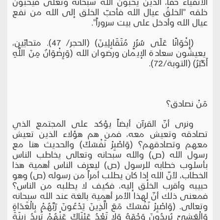
الأتقياء حقّاً، الذين يحبّون الله سبحانه وتعلى فيحبّون
خلقه "الخلقُ عيال الله فأحبّ الخلق إلى الله من نفع
عيال الله وأدخل على بيت سروراً".
(إِخْوَانًا عَلَى سُرُرٍ مُتَقَابِلِينَ) (الحجر/ 47). متحابّين،
يعيشون سعادة الإيمان ورضوان الله (وَرِضْوَانٌ مِنَ اللَّهِ
أَكْبَرُ) (التوبة/72).
مَنْ نصادق؟
ونرى أنّ القرآن أيضاً يؤكد على المجتمع الذي
تصادقه وتعيش معه، فمن هم هؤلاء الذين تعيش
معهم وتصادقهم؟ (وَاصْبِرْ نَفْسَكَ) والحديث هنا مع
رسول الله (ص) والله سبحانه وتعالى يخاطب الناس
بأسلوب خطابه للرسول (ص) ليعرف الناس أهمية هذا
الخطاب، لأنّ الله إذا كان يطلب أمراً من رسوله (ص) وهو
حبيبه وأقرب الخلق إليه، فكيف لا يطلبه من الناس؟
فمعنى ذلك أنّ لهذا الأمر أهمية بالغة عند الله سبحانه
وتعالى. (وَاصْبِرْ نَفْسَكَ مَعَ الَّذِينَ يَدْعُونَ رَبَّهُمْ بِالْغَدَاةِ
وَالْعَشِيِّ يُرِيدُونَ وَجْهَهُ وَلا تَعْدُ عَيْنَاكَ عَنْهُمْ تُرِيدُ زِينَةَ