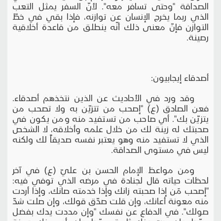
الصداقة "وحتى تسافر معه". لأنّ السفر يمثل التعب
الذي ربما يخرج الإنسان عن توازنه، فإذا بقي في خطّ
التوازن فإنّ معنى ذلك أنّه ينطلق من قاعدة أخلاقية
رصينة.
أصدقاء إيجابيون:
وقد ورد في الأحاديث عن الذين نتخذهم أصدقاء.
فعن الصادق (ع) "إصحب من تتزيّن به ولا تصحب من
يتزيّن بك". أي صاحب من تستفيد منه ومن يكون في
صحبتك له زينة لك من خلال علمه وأخلاقه، لا الشخص
الذي لا تستفيد منه وهو يعتبر نفسه صديقاً لك ولكنه
ليس في مستوى الصداقة.
ومن مواعظ الإمام الحسن بن عليّ (ع) في آخر
لحظات حياته قال لجنادة في مرضه الذي توفي فيه:
"إصحب مَن إذا صحبته زانك وإذا خدمته صانك، وإذا أردت
منه معونة أعانك، وإن قلت صدّق قولك، وإن صلت شدّ
صولك". في الدفاع عن نفسك "وإن مددت يدك بفضل