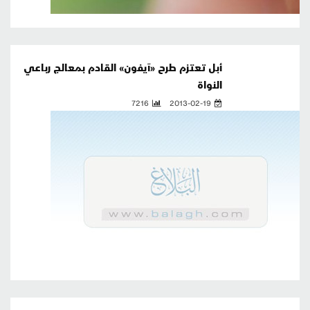
أبل تعتزم طرح «آيفون» القادم بمعالج رباعي
النواة
7216
2013-02-19