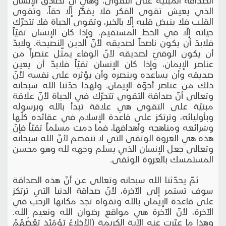
الذي يعيش تقوى الفكر فلا يفكّر إلّا حقاً، وتقوى
القلب فلا ينبض قلبه إلّا بالخير، وتقوى الحياة فلا تتحرّك
حياته إلّا في الخط المستقيم. وإذا كان الإنسان تقيّاً
فلابدّ أن يكون ناصحاً لصديقه لأنّ الدين النصيحة. ولابدّ
أن يكون الوفيّ لصديقه لأنّ الوفاء يمثّل عنصراً من
عناصر الإيمان، وإذا كان الإنسان تقيّاً فلابدّ أن يعين
صديقه وأن يساعده وينصره وأن يؤثره على نفسه لأنّ
ذلك من عناصر أخوّة الإيمان. ولهذا حدّثنا الله سبحانه
وتعالى أنّ صداقة التقوى تتحرّك في الحياة لأنّ علاقة
مبنيّة على التقوى هي علاقة تبدأ بالله وبرسوله
وبأوليائه، وترتكز على قاعدة الإسلام في عقائده كلّها
وشرائعه ومناهجه وأهدافها، فما دمت مسلماً تقيّاً فإنّ
هذه هي العروة الوثقى التي لا تنفصم لأنّ الله سبحانه
وتعالى جعل الإنسان الذي يسلم وجهه لله وهو محسن
المستمسك بالعروة الوثقى.
ثمّ يحدّثنا الله سبحانه وتعالى عن أنّ هذه الصداقة
سوف تستمر إلى الآخرة، لأنّ صداقة الدنيا التي ترتكز
على قاعدة الإيمان بالله وتقواه تجد مكانها الرحب في
الآخرة، لأنّ الآخرة هي مواقع رضوان الله ونعيم الله.
وهذا ما عبّرت عنه الآية الكريمة (الأخِلاءُ يَوْمَئِذٍ بَعْضُهُمْ