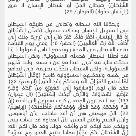
الشَّيْطَانُ) شيطان الجنّ أو شيطان الإنسان لا فرق
(لِلإنْسَانِ خَذُولا) (الفرقان/ 29).
ويحدّثنا الله سبحانه وتعالى عن طريقة الشيطان
في التسويل للإنسان وخذلانه فيقول: (كَمَثَلِ الشَّيْطَانِ
إِذْ قَالَ لِلإنْسَانِ اكْفُرْ فَلَمَّا كَفَرَ قَالَ إِنِّي بَرِيءٌ مِنْكَ إِنِّي
أَخَافُ اللَّهَ رَبَّ الْعَالَمِينَ) (الحشر/ 16). وفي يوم القيامة
يقف الشيطان في المحشر ويندفع الناس ليقولوا يا ربّنا
لقد أضلّنا الشيطان فحملّه المسؤولية، ولكن الشيطان
يتحدّث بطريقة أخرى ليدافع عن نفسه وليحمّلهم
المسؤولية، ولكن الشيطان يتحدّث بطريقة أخرى ليدافع
عن نفسه وليحمّلهم المسؤولية كاملة (وَقَالَ الشَّيْطَانُ
لَمَّا قُضِيَ الأمْرُ إِنَّ اللَّهَ وَعَدَكُمْ وَعْدَ الْحَقِّ) (إبراهيم/ 22).
فقد قال لهم (وَسَارِعُوا إِلَى مَغْفِرَةٍ مِنْ رَبِّكُمْ وَجَنَّةٍ
عَرْضُهَا السَّمَاوَاتُ وَالأرْضُ أُعِدَّتْ لِلْمُتَّقِينَ) (آل عمران/
133). وها أنتم ترون المتقين كيف يسيرون إلى الجنّة (إِنَّ
اللَّهَ وَعَدَكُمْ وَعْدَ الْحَقِّ وَوَعَدْتُكُمْ فَأَخْلَفْتُكُمْ) (إبراهيم/
22). لأنّ مهمتي هي أن أعد فاخلف، وأن أوسوس،
وأزيّن القبيح وأقبّح الحسن، لأنّ العداوة قد نشأت بيني
وبينكم منذ أبيكم آدم وأمّكم حواء، وقد قال لكم الله:
(إِنَّ الشَّيْطَانَ لَكُمْ عَدُوٌّ) فماذا يصنع العدو مع عدوّه؟