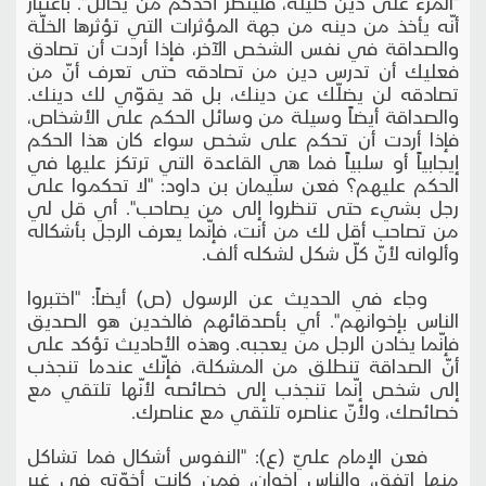
"المرء على دين خليله، فلينظر أحدكم من يخالل". باعتبار
أنّه يأخذ من دينه من جهة المؤثرات التي تؤثرها الخلّة
والصداقة في نفس الشخص الآخر، فإذا أردت أن تصادق
فعليك أن تدرس دين من تصادقه حتى تعرف أنّ من
تصادقه لن يضلّك عن دينك، بل قد يقوّي لك دينك.
والصداقة أيضاً وسيلة من وسائل الحكم على الأشخاص،
فإذا أردت أن تحكم على شخص سواء كان هذا الحكم
إيجابياً أو سلبياً فما هي القاعدة التي ترتكز عليها في
الحكم عليهم؟ فعن سليمان بن داود: "لا تحكموا على
رجل بشيء حتى تنظروا إلى من يصاحب". أي قل لي
من تصاحب أقل لك من أنت، فإنّما يعرف الرجل بأشكاله
وألوانه لأنّ كلّ شكل لشكله ألف.
وجاء في الحديث عن الرسول (ص) أيضاً: "اختبروا
الناس بإخوانهم". أي بأصدقائهم فالخدين هو الصديق
فإنّما يخادن الرجل من يعجبه. وهذه الأحاديث تؤكد على
أنّ الصداقة تنطلق من المشكلة، فإنّك عندما تنجذب
إلى شخص إنّما تنجذب إلى خصائصه لأنّها تلتقي مع
خصائصك، ولأنّ عناصره تلتقي مع عناصرك.
فعن الإمام عليّ (ع): "النفوس أشكال فما تشاكل
منها اتفق، والناس إخوان، فمن كانت أخوّته في غير