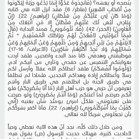
ينصحه أو يغشه؟ (فَاتَّخِذُوهُ عَدُوًّا إِنَّمَا يَدْعُو حِزْبَهُ لِيَكُونُوا
مِنْ أَصْحَابِ السَّعِيرِ) (فاطر/ 6). فقد أنزل الله في كتابه
(وَمَا كَانَ لِيَ عَلَيْكُمْ مِنْ سُلْطَانٍ) (إبراهيم/ 22). (إِنَّ
عِبَادِي لَيْسَ لَكَ عَلَيْهِمْ سُلْطَانٌ إِلا مَنِ اتَّبَعَكَ مِنَ
الْغَاوِينَ) (الحجر/ 42). (فَلا تَلُومُونِي). فمنذ البداية (قَالَ
فَبِمَا أَغْوَيْتَنِي لأقْعُدَنَّ لَهُمْ صِرَاطَكَ الْمُسْتَقِيمَ * ثُمَّ
لآتِيَنَّهُمْ مِنْ بَيْنِ أَيْدِيهِمْ وَمِنْ خَلْفِهِمْ وَعَنْ أَيْمَانِهِمْ وَعَنْ
شَمَائِلِهِمْ وَلا تَجِدُ أَكْثَرَهُمْ شَاكِرِينَ) (الأعراف/ 16-17).
فوظيفتي وهدفي كانا منذ البدء واضحين، فلقد أردت
بغوايتكم التنفيس عن حقدي وثأري من أبيكم آدم.
(وَلُومُوا أَنْفُسَكُمْ) فلقد أعطاكم الله عقلاً وأرسل لكم
رسلاً وأعطاكم إرادة وهداكم النجدين، فلماذا لم تنطلقا
في طريق الجنّة بل انطلقتم في طريق النار وأنتم
تعرفون أنّ حزبي هو حزب أهل النار (مَا أَنَا بِمُصْرِخِكُمْ) فلو
أنّكم صرختم لما أغثتكم (وَمَا أَنْتُمْ بِمُصْرِخِيَّ) ولو صرخت
فلن تغيثونني، فلكلّ امرئ يومئذ شأن يغنيه (إِنِّي
كَفَرْتُ بِمَا أَشْرَكْتُمُونِي) (إبراهيم/ 22). فأنا أكفر بشرككم
بأن تجعلوني شريكاً لله تعالى.
ومن خلال ذلك كلّه، نجد أنّ هذه الآية تعطي وحياً
لأحاديث كثيرة، فهناك حديث للرسول (ص) يقول فيه: