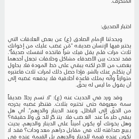
المنحرف.
اختبار الصديق:
ويحدثنا الإمام الصادق (ع) عن بعض العلاقات التي
يختبر فيها الإنسان صديقه "مَن غضب عليك من إخوانك
ثلاث مرات فلم يقل فيك شراً فاتخذه لنفسك صديقاً".
فقد تحدث بين الأصدقاء مشاكل وخلافات تجعل أحدهما
يغضب من الآخر لكنه يبقي على خط المودة فلا يحاول
أن يتكلم عنك بالشر، فإذا حصل ذلك لمرات ثلاث فاعتبره
متوازناً وأنّه يملك قاعدة أخلاقية فلا يدفعه غضبه إلى
أن يقول ما ليس له بحقّ.
وقد ورد في الحديث عنه (ع): "لا تسم رجلاً صديقاً
سمة معروفة حتى تختبره بثلاث. فتنظر غضبه يخرجه
من الحقّ إلى الباطل، وعند الدينار والدرهم". أي هل
يبقى حليماً عند الغضب فلا يتنكّر للحقّ وللحقيقة؟
وهل يخونك أو يكون أميناً على الدينار والدرهم، بحيث
يبيع صداقته لك في مقابل دراهم معدودات؟ فقد لا
تكون عنده قيمة للدينار والدرهم بل القيمة عنده في