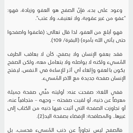
وعود على بدء، فإنّ الصفح هو العفو وزيادة، فهو:
"عفو من غير عقوبة، ولا تعنيف، ولا عتب".
فهو أبلغ من العفو، لذا قال تعالى: (فاعفوا واصفحوا
حتى يأتي الله بأمره) (البقرة/ 109).
فقد يعفو الإنسان ولا يصفح، كأن لا يعاقب الطرف
المُسيء ولكنه لا يواصله ولا يتعامل معه، ولكن الصفح
يكون بالعفو وإلغاء أي أثر للإساءة في النفس، ليفتح
الإنسان صفحة جديدة مع الآخر المُسيء.
ففي اللغة: صفحت عنه: أوليته منِّي صفحة جميلة
معرضاً عن ذنبه، أو لقيت صفحته – وجهه – متجافياً عنه،
أو تجاوزت الصفحة التي أثبت فيها ذنبه من الكتاب إلى
غيرها.. والمصافحة: الإفضاء بصفحة اليد(2).
فالصفح ليس تجاوزاً عن ذنب المُسيء فحسب، بل