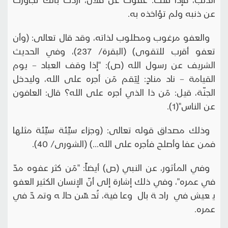
عن ذنبه ولم تؤاخذه به.
والعفو مرغوب ومطلوب لذاته، وقد قال تعالى: (وأن
تعفو أقرب للتقوى) (البقرة/ 237)، وفي الحديث
الشريف عن رسول الله (ص): "إذا وقف العباد – يوم
القيامة – ناد منادٍ: لِيَقم مَن أجره على الله، وليدخل
الجنّة، قيل: مَن ذا الذي أجره على الله؟ قال: العافون
عن الناس"(1).
وذلك مصداق قوله تعالى: (وجزاء سيِّئة سيِّئة مثلها
فمن عفا وأصلح فأجره على الله...) (الشورى/ 40).
وفي المأثور، عن النبي (ص) أيضاً: "مَن كثر عفوه مدّ
في عمره"، وفي ذلك إشارة إلى أنّ الإنسان الكثير العفو
يعيش في راحة بال وعافية، تُحسِّن حاله وتمدّ في
عمره.