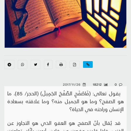
2017/11/26
18212
0
يقول تعالى: (فَاصْفَحِ الصَّفْحَ الجَمِيلَ) (الحجر/ 85)، ما
هو الصفح؟ وما هو الجميل منه؟ وما علاقته بسعادة
الإنسان وراحته في الحياة؟
قد يُقال بأنّ الصفح هو العفو الذي هو التجاوز عن
الذنب، فإذا قلت: عفوت عن فلان، أردت بأنّك تجاوزت