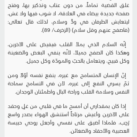
غلق القضية تماماً، من دون عتاب وتذكير بها، وفتح
صفحة جديدة بيضاء في العلاقة، لا شوب فيها ولا غش،
ليتعايش الطرفان في ودٍّ وسلام، لذلك قال تعالى:
(فاصفح عنهم وقل سلام) (الزخرف/ 89).
إنّه السلام الذي يملأ القلب فيفيض على الآخرين،
وهكذا كان الصفح جميلاً، لأنّه ينفي البغض والضغينة
وكل قبيح، ويتعامل بالحبّ والمودّة وكل جميل.
إنّ الإنسان المتسامح مع غيره، ينفع نفسه أوّلاً ومن
ثمّ يسري النفع إلى غيره، لأن في التسامح سماحة
النفس وسلامة القلب وراحة البال واطمئنان الوجدان.
إذا كان بمقداري أن أمسح ما في قلبي من غلٍ وحقد
على الآخرين وأعيش مرتاحاً أستنشق الهواء بصدر واسع
رَحِب، فلماذا أضيق على نفسي وأجعل روحي حبيسة
العصبية والأحقاد والضغائن.