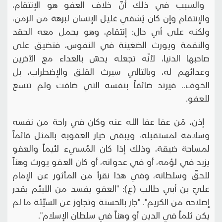
والسبب في ذلك أنّ خلاف العفو هو الإنتقام،
والإنتقام وإن كان يُشفي غليل الإنسان لبرهة من الزمن،
ولكنه على أي حال: إنتقام، وهو يحمل معه الحقد
والنقمة ويورث الضغينة في النفوس، فتضيق على
صاحبها الدنيا، لأنّه تجعله يحسّ بالعداء مع الآخرين
وعدائهم له، وبالتالي سيرث القلق والإضطراب، بل
الخوف.. فيرتد ضائقاً بنفسه التي ضاقت ولم تتسع
للعفو.
إذن، مَن عفا عفا الله عنه وكان في راحة من نفسه
وسلامة لمستقبله، ويبقى خيار العقوبة بالمثل قائماً
لمساحة ضيقة، وذلك إذا كان المُسيء لئيماً والعفو
يزيد في لؤمه، أو في عدوانه، أو كان العفو يورث وهناً
للحقّ وسلطانه، وفي هذا نقرأ من المأثور عن الإمام
عليّ بن أبي طالب (ع): "العفو يفسد من الليئم بقدر
إصلاحه من الكريم". "جاز بالحسنة وتجاوز عن السيِّئة ما لم
يكن ثلماً في الدين أو وهناً في سلطان الإسلام".