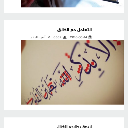
التعامل مع الخالق
2016-05-14
6562
أسرة البلاغ
أبرهة يطارده الغزال