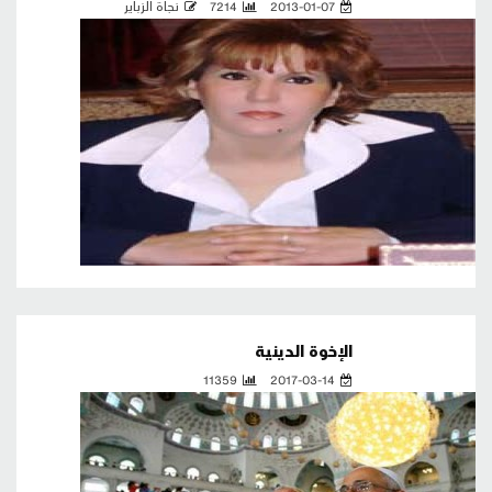
2013-01-07
7214
نجاة الزباير
الإخوة الدينية
11359
2017-03-14