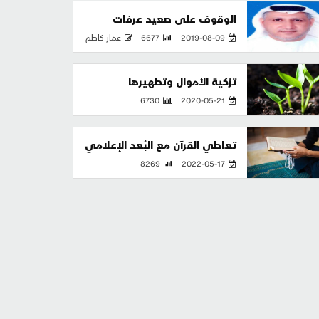
الوقوف على صعيد عرفات
2019-08-09
6677
عمار كاظم
تزكية الأموال وتطهيرها
6730
2020-05-21
تعاطي القرآن مع البُعد الإعلامي
8269
2022-05-17