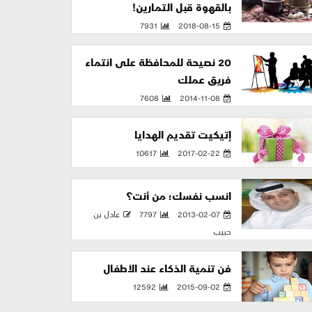
بالقهوة قبل التمارين!
7931
2018-08-15
20 نصيحة للمحافظة على انتماء
فريق عملك
7608
2014-11-08
إتيكيت تقديم الهدايا
10617
2017-02-22
انسب نفسك؛ من أنت؟
2013-02-07
7797
عادل بن
حبيب
فن تنمية الذكاء عند الأطفال
12592
2015-09-02