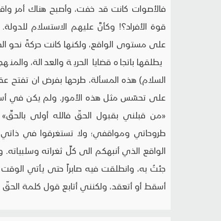
فالأصوات كانت قد خفت، وأصبح هناك أمر واقع
قوة الأفراد؟! وكأنَّ عليهم الاستسلام للدولة. 
على مستوى الواقع، ولكنها كانت حركةً نحو الف
يطلقها باتجاه قضايا الحرية والعدالة، والمنه
السلام) هذه المسألة، طرحها بفرض ان تفتح عق
على تحسّس مثل هذه الأمور. ولم يكن في أسلو
«من قبلني بقبول الحقّ فالله أولى بالحقِّ»
طروحاتي ومواقفي؛ ولا تستغرقوا في ذاتي،
الواقع الذي أنبهكم الى كلِّ ثغراته وسلبياته. و
جئتُ به، وانطلقت فيه صابراً حتى يأتي الوقت ا
أسقط أو أتعقد، ولكنني أتابع قول كلمة الحقّ ال