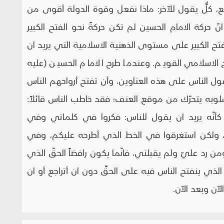
، كلٌّ يقول للآخر: ماذا نفعل وقوة الدولة أقوى من
انّ حركة الامام الحسين لم تكن حركةً نحو الفتح الكبير
تح الكبير على مستوى الذهنية الاسلامية التي يريد ان
ج الاسلامي القويم. وعندما طرح الامام الحسين (عليه
ول الناس على هذه العناوين، وأن تفتح أرواحهم الناس
به يتحرّك من موقع العنف؛ فقد خاطب الناس قائلاً:
 كأنّه يريد ان يقول للناس: فكروا في كلماتي وفي
 ولكن استغرقوا في الخط الذي أطرحه عليكم، وفي
من رد عليّ ولم يقبلني، فانّما يكون رافضاً الحقّ الذي
لذي ينفتح الناس فيه على الحقِّ دون ان أتراجع أو ان
آن وبعد الآن.