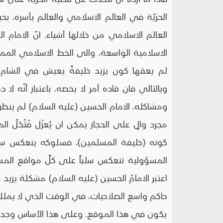
الحريّة في العالم الاسلامي والعالم بأسره، بحي
العالم الاسلامي من خلالها أشياء. انّ الامام
الاسلامية الواسعة، والى الخط الاسلامي الممت
لم يعقها كون يزيد خليفةً يعيش في الشام. 
وبالتالي فان قاده أمر لا يخصه، باعتبار أنّه لا
ومشاكله، الامام الحسين (عليه السلام) لم ينظر 
مجرد والٍ على الحجاز يمكن ان يُعزَل فَتُحَلّ ال
كونه (خليفة المسلمين)، فسلوكه ينعكس سلبي
المسؤولية تنعكس سلباً على كلِّ مواقع الم
اعتبر الامامُ الحسين (عليه السلام) مشكلة يزيد مشك
حاكم واسع الصلاحيات، في الوقت الذي لا يملك في
يكون في هذا الموقع. وعلى هذا الأساس وجد الا