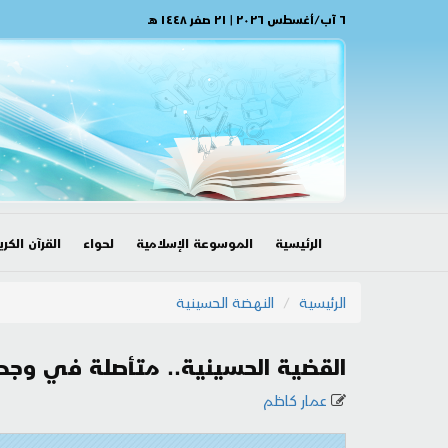
٦ آب/أغسطس ٢٠٢٦ | ٢١ صفر ١٤٤٨ هـ
الرئيسية
الموسوعة الإسلامية
لحواء
القرآن الكري
الرئيسية
النهضة الحسينية
القضية الحسينية.. متأصلة في وجدا
عمار كاظم