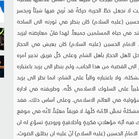
ث لا نجعل خطّ الحرية حركةً قد نَربح فيها شيئاً ويخسر
 الحسين (عليه السلام) كان ينظر في ثورته الى الساحة
د في حياة المسلمين جميعاً. لهذا فانّ معارضته ليزيد
الامام الحسين (عليه السلام) كان يعيش في الحجاز
 دخل لأهل الحجاز بأهل الشام وعلى كلِّ فريق تدبير أمره
الى القضية من هذا الجانب، ولم ينظر الى يزيد باعتباره
مشكلة، ولا باعتباره والياً على الشام؛ انما نظر الى يزيد
اً على السلوك الاسلامي كلَّه، وطريقته في ادارة
سؤولية في العالم الاسلامي. وعلى أساس ذلك، فقد
لةً تمسُّ الأُمّة كلّها، لا فريقاً معيّناً، لأنّه في موقع
ه أيّة مؤهلاتٍ فكريةٍ وأخلاقيةٍ وروحيةٍ تسوّغ له ان
مامُ الحسين (عليه السلام) أنّ عليه ان يطلق الصوتَ،