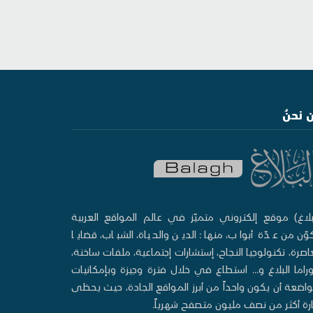
 نحنُ
بلاغ) موقع إلكتروني متميّز في عالم المواقع العربية
وّن من عدّة أبواب، منها: الدين والحياة، الشباب، قضايا
صرة، تكنولوجيا النجاح، إستشارات إجتماعية، ملفات ساخنة،
وراما البلاغ و... استطاع في خلال فترة وجيزة وبإمكانيات
اضعة أن يكون واحداً من أبرز المواقع الجادة، حيث يحظى
ارة أكثر من نصف مليون متصفح شهرياً.