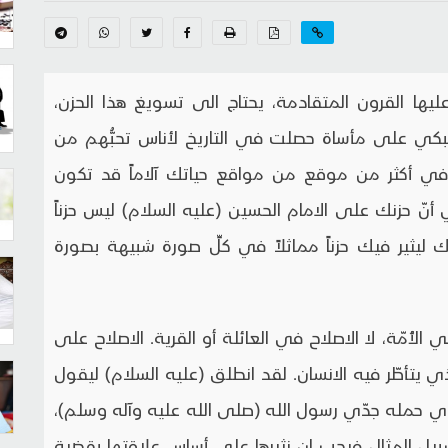
يها القرون المتقادمة، يحتاج الى تسويغ هذا الحزن،
 تبكي على مأساة حصلت في التاريخ لأناس تحبُّهم من
ي أكثر من موقع من مواقع حياتك آلاماً قد تكون
أنّ حزنك على الامام الحسين (عليه السلام) ليس حزناً
تحرك ليثير فيك حزناً مماثلاً في كلِّ صورة شبيهة بصورة
 الأُمّة، لا الاصلاح في العائلة أو القرية. الاصلاح على
 يتأطّر فيه الانسان. لقد انطلق (عليه السلام) ليقول
لذي حمله جدّي رسول الله (صلى الله عليه وآله وسلم)،
 سبيل المثال فيجب ان نثيرها على أساس علاقتها بقضية