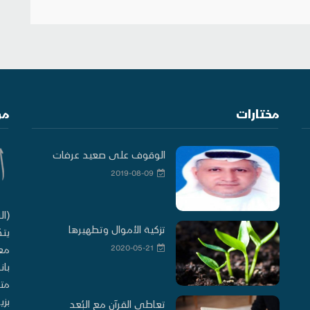
مختارات
من
الوقوف على صعيد عرفات
2019-08-09
(ال
تزكية الأموال وتطهيرها
يتك
2020-05-21
معا
بان
متو
بزي
تعاطي القرآن مع البُعد