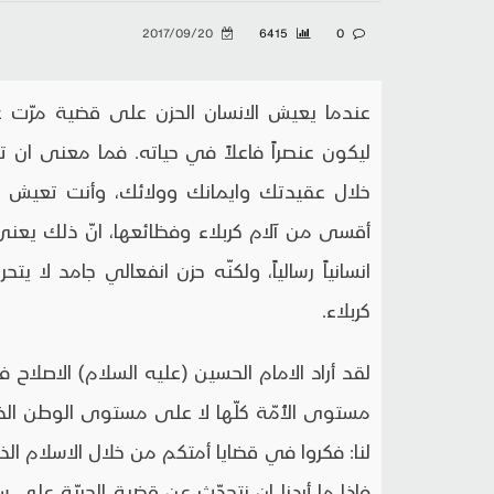
2017/09/20
6415
0
عندما يعيش الانسان الحزن على قضية مرّت عل
ليكون عنصراً فاعلاً في حياته. فما معنى ان
خلال عقيدتك وايمانك وولائك، وأنت تعيش ف
أقسى من آلام كربلاء وفظائعها، انّ ذلك يعني 
انسانياً رسالياً، ولكنّه حزن انفعالي جامد لا ي
كربلاء.
لقد أراد الامام الحسين (عليه السلام) الاصلاح في
مستوى الأُمّة كلّها لا على مستوى الوطن الذي
لنا: فكروا في قضايا أمتكم من خلال الاسلام ا
فاذا ما أردنا ان نتحدّث عن قضية الحريّة على