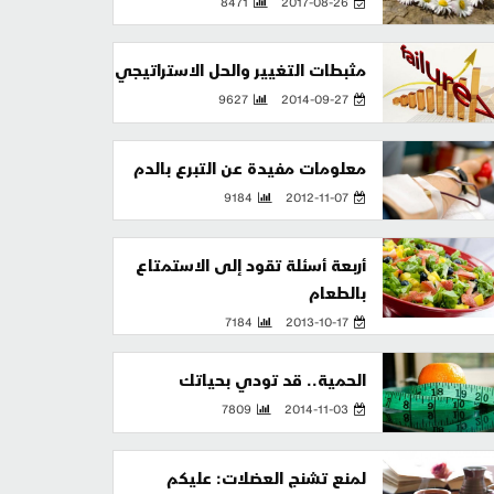
8471
2017-08-26
مثبطات التغيير والحل الاستراتيجي
9627
2014-09-27
معلومات مفيدة عن التبرع بالدم
9184
2012-11-07
أربعة أسئلة تقود إلى الاستمتاع
بالطعام
7184
2013-10-17
الحمية.. قد تودي بحياتك
7809
2014-11-03
لمنع تشنج العضلات: عليكم