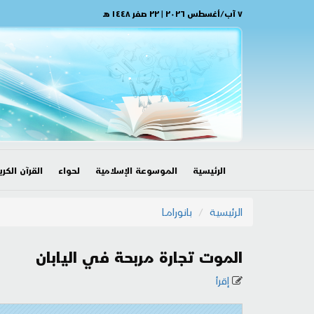
٧ آب/أغسطس ٢٠٢٦ | ٢٢ صفر ١٤٤٨ هـ
الرئيسية
الموسوعة الإسلامية
لحواء
القرآن الكري
الرئيسية
بانورامــا
الموت تجارة مربحة في اليابان
إقرأ