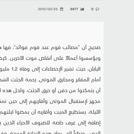
2012/03/25
6977
0
صحيح أن "مصائب قوم عند قوم فوائد"، فها هم ا
ويؤسسوا أعمالاً على أنقاض موت الآخرين. كي
اليابان، 
أمام المقابر ومحارق الموتى. زحمة الجثث الشد
أن يتمكنوا من دفن أو حرق الجثث. ولحل هذه ا
الليلة، يستطيع الميت وأقاربه أن يمضوا ليلته
إضافة إلى غرف خاصة للضيوف الأحياء الذين 
الدفن. ونظراً إلى رواج هذه التجارة المربحة، ف