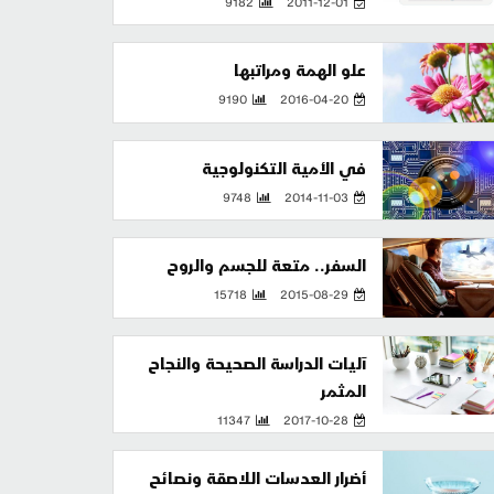
9182
2011-12-01
علو الهمة ومراتبها
9190
2016-04-20
في الأمية التكنولوجية
9748
2014-11-03
السفر.. متعة للجسم والروح
15718
2015-08-29
آليات الدراسة الصحيحة والنجاح
المثمر
11347
2017-10-28
أضرار العدسات اللاصقة ونصائح