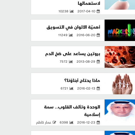
لاستعمالها
10238
2017-04-10
أهميّة الألوان في التسويق
11249
2016-06-20
بروتين يساعد على ضخ الدم
7572
2013-08-29
ماذا يحتاج أبناؤنا؟
6721
2016-02-13
الوحدة وتألف القلوب.. سمة
إسلامية
2016-12-23
6398
عمار كاظم