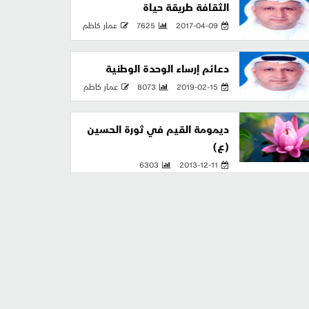
الثقافة طريقة حياة
2017-04-09
7625
عمار كاظم
دعائم إرساء الوحدة الوطنية
2019-02-15
8073
عمار كاظم
ديمومة القيم في ثورة الحسين
(ع)
6303
2013-12-11