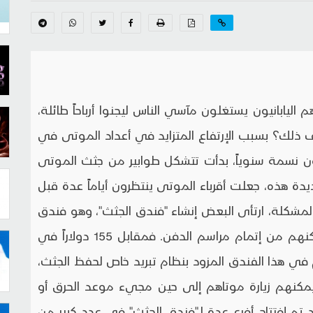
ليابانيون يستغلون مآسي الناس ليجنوا أرباحاً طائلة،
ف ذلك؟ بسبب الإرتفاع المتزايد في أعداد الموتى في
حيث تشير الإحصاءات إلى وفاة 1.2 مليون نسمة سنوياً، بدأت تتشكل طوابير من جثث الموتى
يدة هذه، جعلت أقرباء الموتى ينتظرون أياماً عدة قبل
لمشكلة، ارتأى البعض إنشاء "فندق الجثث"، وهو فندق
مجهز لإستقبال الموتى وأقاربهم إلى حين تمكنهم من إتمام مراسم الدفن. فمقابل 155 دولاراً في
م في هذا الفندق المزود بنظام تبريد خاص لحفظ الجثث،
يمكنهم زيارة موتاهم إلى حين مجيء موعد الحرق أو
قد تم إفتتاح أفرع عدة لـ"فندق الجثث" في عدد كبير من