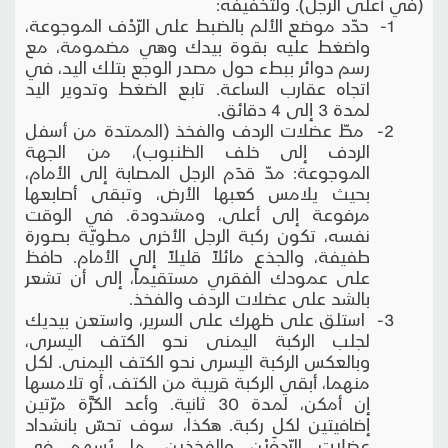
(في أعلى الرجل). ولتخفيفه:
1- حدّد موضع الألم بالضبط على الرّدْف الموجوعة،
واضغط عليه بقوة بيدك وهي مضمومة، مع
رسم دوائر ببطء حول مصدر الوجع بتلك اليد، في
اتجاه عقارب الساعة. تابع الضغط وتدوير اليد
لمدة 3 إلى 4 دقائق.
2- مطّ عضلات الردف والفخذ (الممتدة من أسفل
الردف إلى خلف الظنبوب)، من الجهة
الموجوعة: مدّ قدَم الرجل المصابة إلى الأمام،
بحيث يلامس كعبها الأرض، وتبقى أصابعها
مرفوعة إلى أعلى، ومشدودة. في الوقت
نفسه، تكون ركبة الرجل الأخرى مطويّة بصورة
طفيفة، والجذع مائلاً قليلاً إلى الأمام. حافظ
على عمودك الفقري مستقيماً، إلى أن تشعر
بالشد على عضلات الردف والفخذ.
3- استلق على ظهرك على السرير، واستعن بيديك
لجلب الركبة اليمنى نحو الكتف اليسرى،
وبالعكس الركبة اليسرى نحو الكتف اليمنى. لكل
منهما، أبقي الركبة قريبة من الكتف، أو تلامسها
إن أمكن، لمدة 30 ثانية. وأعد الكَرَّة مرّتين
إضافيتين لكل ركبة. هكذا، سوف تحسّ بانشداد
عضلات الرّدفَيْن والفخذين، ما يُسهم في