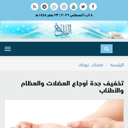
٨ آب/أغسطس ٢٠٢٦ | ٢٣ صفر ١٤٤٨ هـ
ggle
ation
الرئيسية
صحتك.. ثروتك
تخفيف حِدة أوجاع العضلات والعظام
والأطناب