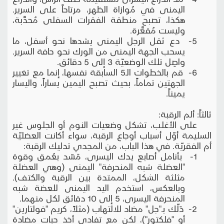
اليمنى في مُوازاة الظهر، مرتاحاً على السرير.
هكذا، تصبح منطقة الفقرات السفلى مُحدَّبة،
وليست مُقعَّرة.
5- دع ثقل الرجل اليمنى يشدها نحو أسفل، ما
يسحب الجهة اليمنى من الورك نحو حافة السرير.
واصِل تلك الوضعيّة 3 إلى 5 دقائق.
6- قم بالخطوات الـ5 السابقة نفسها، إنما مع تغيير
الجهتين تماماً، بحيث تصبح اليمين يساراً، واليسار
يميناً.
ثالثاً: ألم الرقبة:
على الأغلب، تشكل وضعيات النوم أو الجلوس غير
السليمة أوّل أسباب أوجاع الرقبة، سواء أكانت العضليّة
أم الفقريّة. في هذا الباب، من المجدي تدليك الرقبة:
1- بأنامل أصابع يدك اليسرى، مَسّد بعُمق وقوة
"العضلة شبه المنحرفة" اليمنى (وهي العضلة
مثلثة الشكل، الممتدة بين الرقبة والكتف).
وبالعكس، استخدم اليد اليمنى للعضة شبه
المنحرفة اليسرى، 5 إلى 10 دقائق لكل منهما.
2- دَلّك بـ"جل" مضاد للالتهاب (مثلاً، كريم "فولتارين"
أو "فلكتور")، لكن مع تفادي أخذ حبات مضادة