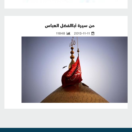
من سيرة أباالفضل العباس
11848
2013-11-11