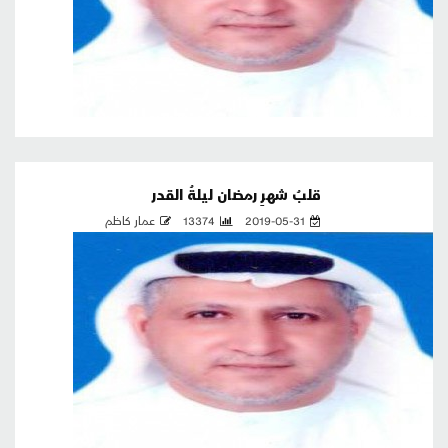
قلبُ شهرِ رمضان ليلةُ القدر
2019-05-31
13374
عمار كاظم