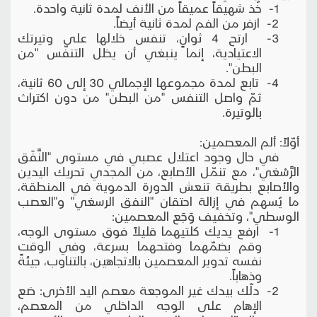
1- خُذ شهيقاً عميقاً من الأنف لمدة ثانية واحدة.
2- ازفر من الفم لمدة ثانية أيضاً.
3- ارتح 4 ثوانٍ، تنفس خلالها على وتيرتك
الاعتيادية، إنما ينبغي أن يظل التنفّس "من
البطن".
4- تابع لمدة مجموعها الإجمالي 30 إلى 60 ثانية،
ثمّ واصل التنفس "من البطن" من دون اكتراث
بالوتيرة.
أوّلاً: ألم المعصمين:
في حال وجود اعتلال عصبي في مستوى "النَّفَق
الرَّسْغي"، مع تنمّل الأصابع، من المجدي تحريك اليدين
والأصابع بطريقة تنعش الدورة الدموية في المنطقة،
ما يُسهم في إزالة احتقان "النفق الرسغي" و"العصب
الوسطي"، وتخفيف وَجَع المعصمين:
1- ارفع يديك كلتيهما قليلاً فوق مستوى الوجه،
وقم بضمّهما وفتحهما بسرعة، وفي الوقت
نفسه تدوير المعصمين بالاتجاهين، بالتناوب، جيئةً
وذهاباً.
2- دلّك بيدك غير الموجعة معصم اليد الأخرى: ضع
الإهام على الوجه الداخلي من المعصم،