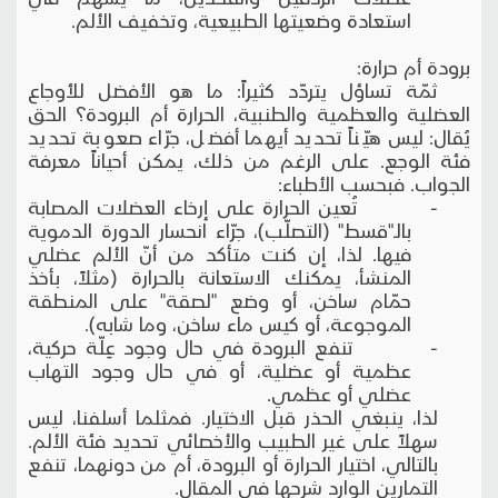
استعادة وضعيتها الطبيعية، وتخفيف الألم.
برودة أم حرارة:
ثمّة تساؤل يتردّد كثيراً: ما هو الأفضل للأوجاع
العضلية والعظمية والطنبية، الحرارة أم البرودة؟ الحق
يُقال: ليس هيّناً تحديد أيهما أفضل، جرّاء صعوبة تحديد
فئة الوجع. على الرغم من ذلك، يمكن أحياناً معرفة
الجواب. فبحسب الأطباء:
- تُعين الحرارة على إرخاء العضلات المصابة
بالـ"قسط" (التصلّب)، جرّاء انحسار الدورة الدموية
فيها. لذا، إن كنت متأكد من أنّ الألم عضلي
المنشأ، يمكنك الاستعانة بالحرارة (مثلاً، بأخذ
حمّام ساخن، أو وضع "لصقة" على المنطقة
الموجوعة، أو كيس ماء ساخن، وما شابه).
- تنفع البرودة في حال وجود عِلّة حركية،
عظمية أو عضلية، أو في حال وجود التهاب
عضلي أو عظمي.
لذا، ينبغي الحذر قبل الاختيار. فمثلما أسلفنا، ليس
سهلاً على غير الطبيب والأخصائي تحديد فئة الألم.
بالتالي، اختيار الحرارة أو البرودة، أم من دونهما، تنفع
التمارين الوارد شرحها في المقال.