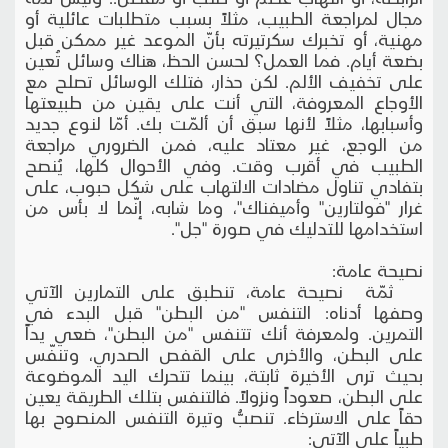
مجال لمراجعة الطبيب، مثلاً بسبب متطلبات عائلية أو
مهنية، أو تخبرك سكرتيرته بأنّ الموعد غير ممكن قبل
بضعة أيام. فما العمل؟ لحسن الحظ، هناك وسائل تُعين
على تخفيف الألم. لكن حذار، فتلك الوسائل تصلح مع
الأوجاع المعروفة، التي أنت على يقين من طبيعتها
وأسبابها، مثلاً لأنها سبق أن ألمّت بك. أمّا لنوع جديد
من الوجع، غير معتاد عليه، فمن الضروري مراجعة
الطبيب في أقرب وقت. وفي الأحوال كلها، يُنصح
بتفادي تناول مضادات الالتهاب على شكل حبوب، على
غرار "فولتارين" وأميفناك"، وما شابه، إنّما لا بأس من
استخدامها للتدليك في صورة "جل".
نصيحة عامة:
ثمّة نصيحة عامة، تنطبق على التمارين الآتي
وصفها أدناه: التنفس "من البطن" قبل البدء في
التمرين. ولمعرفة أنك تتنفس "من البطن"، ضعي يداً
على البطن، والأخرى على القفص الصدري، وتنفّس
بحيث ترى الأخيرة ثابتة، بينما تتحرك اليد الموضوعة
على البطن، صعوداً ونزولاً. فالتنفس بتلك الطريقة يعين
حقاً على الاسترخاء. تنصبُّ وتيرة التنفس المنصوح بها
طبياً على الآتي: