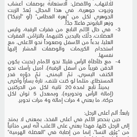
للالتهاب. والأفضل: الاستعانة بوصفات أعشاب
وزيوت جوهرية. في هذا المجال، يُعدّ الزيت
الجوهري لكل من "زهرة العطاس" (أو "أرنيكا")
وزهر البابونج فاعلاً جدّاً.
3- في حال الألم النابع من فقرات الرقبة، وليس
العضلات، دلّك باليدين كلتيهما، بالتزامُن، الفقرات
العليا، بدءاً من الأسفل وصعوداً نحو الأعلى، مع
استخدام الكريمات والوصفات المشار إليها
نفسها.
4- مع طأطأة الرأس قليلاً نحو الأمام (بحيث يكون
الذقن قريباً من أسفل الرقبة)، أميل رأسك نحو
الكتف اليسرى، ثمّ اليمنى. ثمّ دوّره قدر
المستطاع، مثلما لو كنت تلتف، تارةً يساراً وأخرى
يميناً. تابع لمدة 20 ثانية لكل من الحركتين
(إمالة الرأس وتدويره)، وبمعدل 5 ثوان لكل
حركة، ما يعني 4 مرات إمالة و4 مرات تدوير.
رابعاً: ألم أعلى الرجل:
حين ينحصر الألم في أعلى الفخذ، بمعنى لا يمتد
إلى الرجل كلها، فهذا يعني على الأغلب أنّه ليس متأتياً
من "عِرْق النسا"، إنما من إصابة في "العضلة الهرمية"