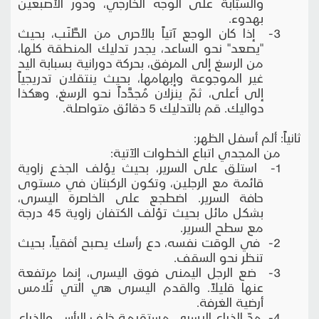
والسبّابة على الوجه الخارجي، ودور الأصبعين
بهدوء.
3- إذا كان الوجع آتياً بالأحرى من الطَّنَب، بحيث
"يصعد" نحو الساعد، يجدر تدليك المنطقة كلها،
من الرسغ إلى المرفق، بحركة دورانية بسبابة اليد
غير الموجوعة وإبهامها، بحيث ينتقلان تدريجياً
إلى أعلى، ثمّ ينزلان مُجدَّداً نحو الرسغ، وهكذا
دواليك. قم بالتدليك 5 دقائق متواصلة.
ثانياً: ألم أسفل الظهر:
من المجدي اتباع الخطوات الآتية:
1- استلق على السرير، بحيث يؤلف الجذع زاوية
قائمة مع الرجلين، وتكون الركبتان في مستوى
حافة السرير. اضطجع على الخاصرة اليسرى،
بشكل مائل بحيث تؤلف الكتفان زاوية 45 درجة
مع سطح السرير.
2- في الوقت نفسه، دع رأسك يصبح أفقياً، بحيث
تنظر نحو السقف.
3- ضع الرجل اليمنى فوق اليسرى، إنما مرتفعة
عنها قليلاً. والقدم اليسرى هي التي تُلامس
أرضية الغرفة.
4- مدّ الذراع اليسرى مستقيمة خلف الرأس، والذراع