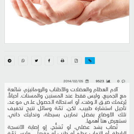
2014/02/05
9523
0
آلام العظام والعضلات والأطناب والروماتيزم، شائعة
مع الجميع، وليس فقط عند المسنين والمسنات. أحياناً،
يُرغمك ضيق الوقت، أو استحالة الحصول على موعد،
تأجيل استشارة طبيب. لكن، ثمّة وسائل تتيح تخفيف
تلك الأوضاع بفضل تمارين بسيطة، وتدليك ذاتي.
نستعرض هنا أهمها.
تُصاب بشد عضلي، أو تَشنُّج، إو إصابة الأنسجة
الرابطة، أو التهاب عظم أو طنب أو مفصل.. وليس ثمّة