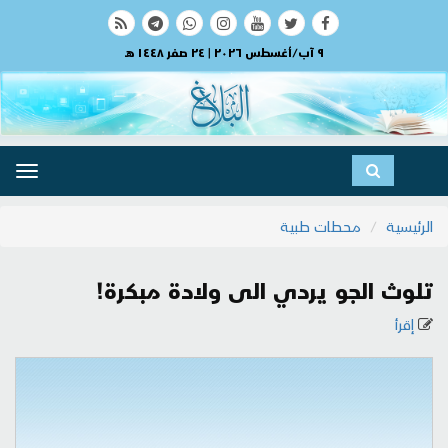
٩ آب/أغسطس ٢٠٢٦ | ٢٤ صفر ١٤٤٨ هـ
ggle
ation
الرئيسية
محطات طبية
تلوث الجو يردي الى ولادة مبكرة!
إقرأ