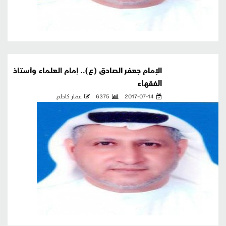
الإمام جعفر الصادق (ع).. إمام العلماء وأستاذ
الفقهاء
2017-07-14
6375
عمار كاظم