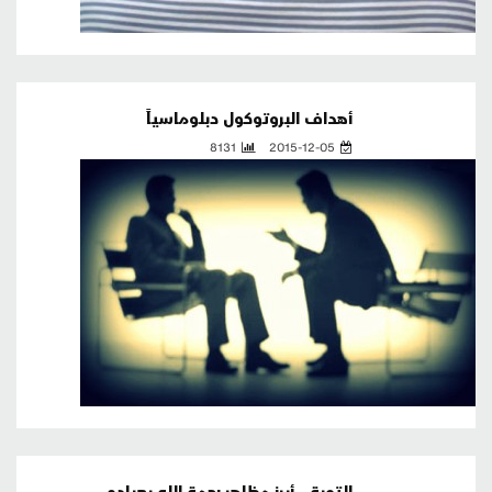
أهداف البروتوكول دبلوماسياً
8131
2015-12-05
التوبة.. أبرز مظاهر رحمة الله بعباده