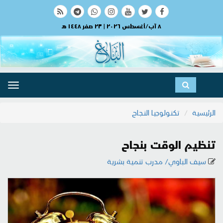
٨ آب/أغسطس ٢٠٢٦ | ٢٣ صفر ١٤٤٨ هـ
ggle
ation
الرئيسية
تكنولوجيا النجاح
تنظيم الوقت بنجاح
سيف الباوي/ مدرب تنمية بشرية