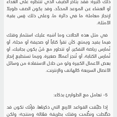
ذلك كثيرة: فقد يتأخر الضيف الذي تنتظره على الغداء
أو العشاء عن الموعد المحدَّد، وقد يكون الصف طويلاً
لإنجاز معاملة ما في دائرة ما، وعلى ذلك قِس بقية
الأمثلة.
في مثل هذه الحالات وما أشبه عليك استثمار وقتك
فيما يفيد ويمتع، كأن تقرأ كتاباً أو صحيفة أو مجلة، أو
تُمارس رياضة التفكير، أو تتحاور مع مَنْ يكون بجانبك، أو
تُمارس الكتابة، أو تُنجز أعمالاً صغيرة، وربما تستطيع إنجاز
بعض الأعمال الكبيرة ولو من خلال الاستفادة من وسائل
الأتصال السريعة كالهاتف والإنترنت.
5- تعامل مع الطوارئ بذكاء:
إذا طبَّقت القواعد الأربع التي ذكرناها، فإنّك تكون قد
خطَّطت ونظَّمت وقتك بطريقة فعّالة ومنتجة؛ ولكن