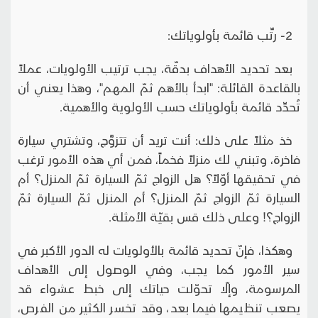
2- رتِّب قائمة بأولوياتك:
بعد تحديد الأهداف بدقّة، يجب ترتيب الأولويات، عملاً
بالقاعدة القائلة: "ابدأ بالأهم ثمّ المهم"، وهذا يعني أن
تُحدِّد قائمة بأولوياتك حسب الأولوية والأهمية.
خذ مثلاً على ذلك: أنت تريد أن تتزوَّج، وتشتري سيارة
فاخرة، وتبني لك منزلاً فخماً، فمن أي هذه الأمور ترغب
في تحقيقها أوّلاً؟ هل الزواج ثمّ السيارة ثمّ المنزل؟ أم
السيارة ثمّ الزواج ثمّ المنزل؟ أم المنزل ثمّ السيارة ثمّ
الزواج؟! وعلى ذلك قس بقيّة الأمثلة.
وهكذا، فإنّ تحديد قائمة بالأولويات له الدور الأكبر في
سير الأمور كما يجب، وفي الوصول إلى الأهداف
المرسومة، وإلّا تحوّلت حياتك إلى خبط عشواء قد
يصعب تنظيمها فيما بعد، وقد تخسر الكثير من الفرص،