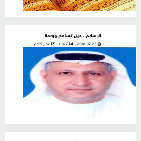
الإسلام.. دين تسامح ورحمة
2018-07-27
11877
عمار كاظم