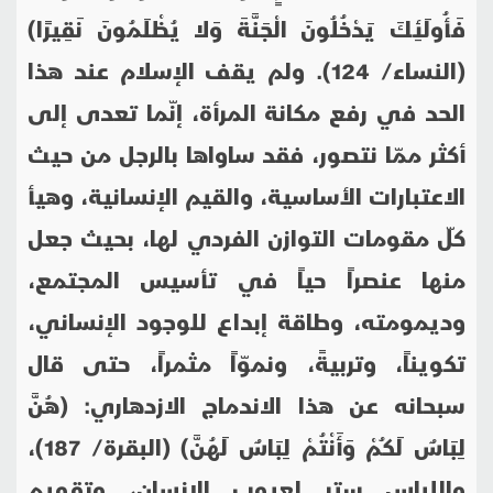
فَأُولَئِكَ يَدْخُلُونَ الْجَنَّةَ وَلا يُظْلَمُونَ نَقِيرًا)
(النساء/ 124). ولم يقف الإسلام عند هذا
الحد في رفع مكانة المرأة، إنّما تعدى إلى
أكثر ممّا نتصور، فقد ساواها بالرجل من حيث
الاعتبارات الأساسية، والقيم الإنسانية، وهيأ
كلّ مقومات التوازن الفردي لها، بحيث جعل
منها عنصراً حياً في تأسيس المجتمع،
وديمومته، وطاقة إبداع للوجود الإنساني،
تكويناً، وتربيةً، ونموّاً مثمراً، حتى قال
سبحانه عن هذا الاندماج الازدهاري: (هُنَّ
لِبَاسٌ لَكُمْ وَأَنْتُمْ لِبَاسٌ لَهُنَّ) (البقرة/ 187)،
واللباس ستر لعيوب الإنسان، وتقويم