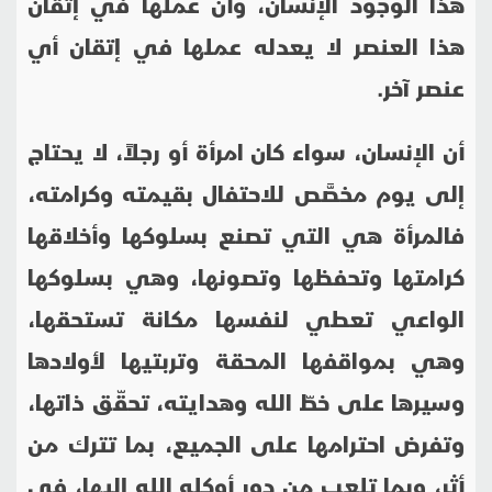
هذا الوجود الإنسان، وأنّ عملها في إتقان
هذا العنصر لا يعدله عملها في إتقان أي
عنصر آخر.
أن الإنسان، سواء كان امرأة أو رجلاً، لا يحتاج
إلى يوم مخصَّص للاحتفال بقيمته وكرامته،
فالمرأة هي التي تصنع بسلوكها وأخلاقها
كرامتها وتحفظها وتصونها، وهي بسلوكها
الواعي تعطي لنفسها مكانة تستحقها،
وهي بمواقفها المحقة وتربتيها لأولادها
وسيرها على خطّ الله وهدايته، تحقّق ذاتها،
وتفرض احترامها على الجميع، بما تترك من
أثر، وبما تلعب من دور أوكله الله إليها، في