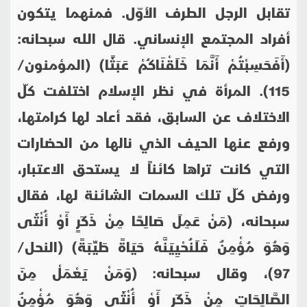
تقابل الرجل الطرف الأوّل. فمنهما يتكون
أفراد المجتمع الإنساني. قال الله سبحانه:
(أَفَحَسِبْتُمْ أَنَّمَا خَلَقْنَاكُمْ عَبَثًا) (المؤمنون/
115). المرأة في نظر الإسلام اختلفت كلّ
الاختلاف عن السابق، فقد أعاد لها كرامتها،
ورفع عنها الحيف الذي نالها من الحضارات
التي كانت تراها كائناً لا يستحق الاعتبار،
ورفض كلّ تلك السمات الشائنة لها، فقال
سبحانه، (مَنْ عَمِلَ صَالِحًا مِنْ ذَكَرٍ أَوْ أُنْثَى
وَهُوَ مُؤْمِنٌ فَلَنُحْيِيَنَّهُ حَيَاةً طَيِّبَةً) (النحل/
97)، وقال سبحانه: (وَمَنْ يَعْمَلْ مِنَ
الصَّالِحَاتِ مِنْ ذَكَرٍ أَوْ أُنْثَى وَهُوَ مُؤْمِنٌ