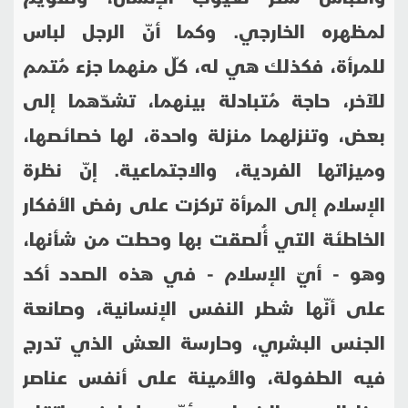
لمظهره الخارجي. وكما أنّ الرجل لباس
للمرأة، فكذلك هي له، كلّ منهما جزء مُتمم
للآخر، حاجة مُتبادلة بينهما، تشدّهما إلى
بعض، وتنزلهما منزلة واحدة، لها خصائصها،
وميزاتها الفردية، والاجتماعية. إنّ نظرة
الإسلام إلى المرأة تركزت على رفض الأفكار
الخاطئة التي أُلصقت بها وحطت من شأنها،
وهو - أيّ الإسلام - في هذه الصدد أكد
على أنّها شطر النفس الإنسانية، وصانعة
الجنس البشري، وحارسة العش الذي تدرج
فيه الطفولة، والأمينة على أنفس عناصر