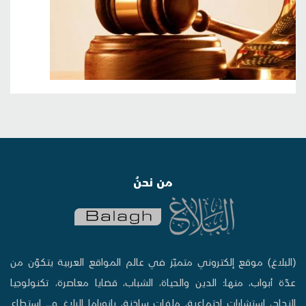
من نحنُ
(البلاغ) موقع إلكتروني متميّز في عالم المواقع العربية يتكوّن من
عدّة أبواب، منها: الدين والحياة، الشباب، قضايا معاصرة، تكنولوجيا
النجاح، إستشارات إجتماعية، ملفات ساخنة، بانوراما البلاغ و... استطاع