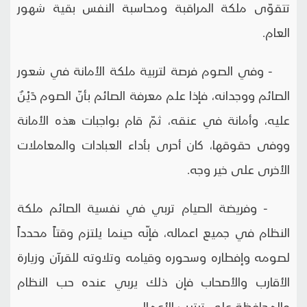
تتقوّى ملكة المراقبة ومحاسبة النفس بقية شهور
العام.
- وفي الصوم فرصة لتربية ملكة الأمانة في شعور
الصائم ووجدانه، فإذا علم معرفة الصائم بأنّ الصوم دَيْنٌ
عليه، وأمانة في عنقه، ثمّ قام بواجبات هذه الأمانة
ووفى حقوقها، كان أحرى بأداء العبادات والمعاملات
الأخرى على خير وجه.
- وفريضة الصيام تربي في نفسية الصائم ملكة
النظام في جميع اعماله، فإنّه حينما يلتزم وقتاً محدداً
لصومه وإفطاره وسحوره وقيامه وتلاوته للقرآن وزيارة
الأقارب والأصحاب فإن ذلك يربي عنده حب النظام
والمحافظة على ترتيب الأعمال.