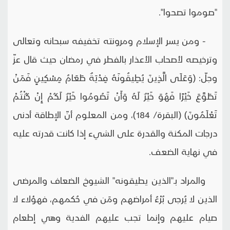
"صوموا تصحوا".
- ومن يسر الإسلام ومرونته تخفيفه سبحانه وتعالى
وترخيصه لأصحاب الأعذار بالفطر في رمضان حيث قال عزّ
وجلّ: (وَعَلَى الَّذِينَ يُطِيقُونَهُ فِدْيَةٌ طَعَامُ مِسْكِينٍ فَمَنْ
تَطَوَّعَ خَيْرًا فَهُوَ خَيْرٌ لَهُ وَأَنْ تَصُومُوا خَيْرٌ لَكُمْ إِنْ كُنْتُمْ
تَعْلَمُونَ) (البقرة/ 184)، ومن المعلوم أنّ الإطاقة أدنى
درجات المكنة والقدرة على الشيء إذا كانت قدرته عليه
في نهاية الضعف.
والمراد بـ"الذين يطيقونه" الشيوخ الضعاف والمرضى
الذين لا يُرجى بُرْءُ أمراضهم ومَن في حُكمهم، فهؤلاء لا
صيام عليهم وإنما تجب عليهم الفدية وهي إطعام