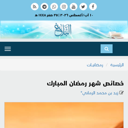
١٠ آب/أغسطس ٢٠٢٦ | ٢٥ صفر ١٤٤٨ هـ
ggle
ation
الرئيسية
رمضانيــات
خصائص شهر رمضان المبارك
زيد بن محمد الرماني*