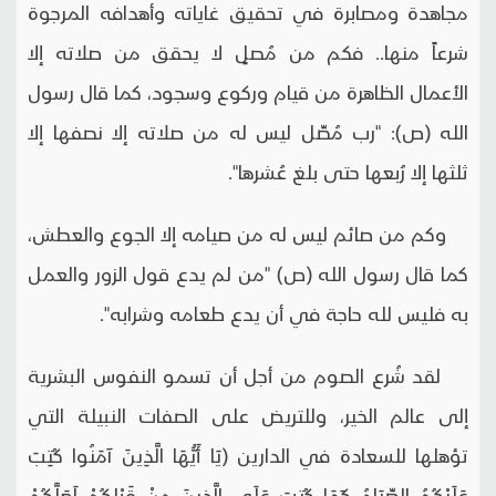
مجاهدة ومصابرة في تحقيق غاياته وأهدافه المرجوة
شرعاً منها.. فكم من مُصلٍ لا يحقق من صلاته إلا
الأعمال الظاهرة من قيام وركوع وسجود، كما قال رسول
الله (ص): "رب مُصِّل ليس له من صلاته إلا نصفها إلا
ثلثها إلا رُبعها حتى بلغ عُشرها".
وكم من صائم ليس له من صيامه إلا الجوع والعطش،
كما قال رسول الله (ص) "من لم يدع قول الزور والعمل
به فليس لله حاجة في أن يدع طعامه وشرابه".
لقد شُرع الصوم من أجل أن تسمو النفوس البشرية
إلى عالم الخير، وللتريض على الصفات النبيلة التي
تؤهلها للسعادة في الدارين (يَا أَيُّهَا الَّذِينَ آمَنُوا كُتِبَ
عَلَيْكُمُ الصِّيَامُ كَمَا كُتِبَ عَلَى الَّذِينَ مِنْ قَبْلِكُمْ لَعَلَّكُمْ