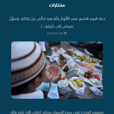
مختارات
دعاء اليوم التاسع عشر: (اَللّهُمَّ وَفِّرْ فيهِ حَظّي مِنْ بَرَكاتِهِ، وَسَهِّلْ
سَبيلي اِلى خَيْراتِهِ،...)
2013-07-25
مفهوم الوحدة في سيرة الرسول محمّد (صلى الله عليه وآله