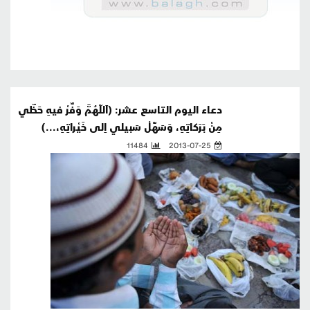
دعاء اليوم التاسع عشر: (اَللّهُمَّ وَفِّرْ فيهِ حَظّي
مِنْ بَرَكاتِهِ، وَسَهِّلْ سَبيلي اِلى خَيْراتِهِ،...)
11484
2013-07-25