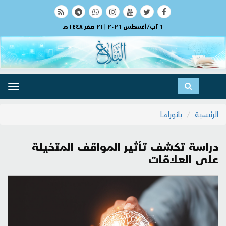
٦ آب/أغسطس ٢٠٢٦ | ٢١ صفر ١٤٤٨ هـ
ggle
ation
الرئيسية
بانورامــا
دراسة تكشف تأثير المواقف المتخيلة
على العلاقات