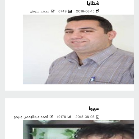
شظايا
2016-08-15
6749
محمد علوش
سهواً
2018-08-08
19178
أحمد عبدالرحمن جنيدو