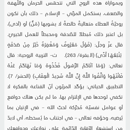
وبموازاة هذه الروح التي تتحسّس الحرمان واللّهفة
والضعف، يستكمل المربِّي – الإسلام – ذلك بأن تكون
روحيّةُ العطاء متعاليةً خالصةً لا يشوبها (مَنٌّ) أو (أذى)،
بل اعتبر ذلك مُبطلاً للصّدقة ومحبطاً للعمل الخيريّ.
قال عزّ وجلّ: (قَوْلٌ مَعْرُوفٌ وَمَغْفِرَةٌ خَيْرٌ مِنْ صَدَقَةٍ
يَتْبَعُهَا أَذًى) (البقرة/ 263). ث- التربية الروحية: قال
تعالى: (وَمَا آتَاكُمُ الرَّسُولُ فَخُذُوهُ وَمَا نَهَاكُمْ عَنْهُ
فَانْتَهُوا وَاتَّقُوا اللَّهَ إِنَّ اللَّهَ شَدِيدُ الْعِقَابِ) (الحشر/ 7).
التطبيق الحياتي: يؤكِّد المربّون أنّ القناعة بالفكرة لا
تكفي لوحدها في الإلتزام بها، ما لم يكن هناك دوافع
أو عوامل نفسيّة مُحرِّكة لحبِّ الله – في الإتيان بما
يُرضيه، وخوّفه تعالى – في اجتناب ما يُسخطه، أي لابدّ
من استشعار الرّقابة الدّائمة على نوازعك ودوافعك