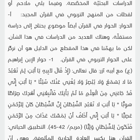
الدراسات البحثيّة المخصّصة. وفيما يلي ملاحم أو
لقطات من المنهج التربوي في القرآن المجيد: أ-
الحوار: الحوار في القرآن أيضاً موضوع يحتاج إلى دراسة
مستقلّة، وهناك العديد من الدراسات في هذا الشأن،
لكن ما يهمّنا في هذا المقطع من الدليل هو أن نركِّز
على الحوار التربوي في القرآن. 1- حوار الإبن إبراهيم
(ع) مع أبيه آزر: قال تعالى: (إِذْ قَالَ لأبِيهِ يَا أَبَتِ لِمَ تَعْبُدُ
مَا لا يَسْمَعُ وَلا يُبْصِرُ وَلا يُغْنِي عَنْكَ شَيْئًا * يَا أَبَتِ إِنِّي
قَدْ جَاءَنِي مِنَ الْعِلْمِ مَا لَمْ يَأْتِكَ فَاتَّبِعْنِي أَهْدِكَ صِرَاطًا
سَوِيًّا * يَا أَبَتِ لا تَعْبُدِ الشَّيْطَانَ إِنَّ الشَّيْطَانَ كَانَ لِلرَّحْمَنِ
عَصِيًّا * يَا أَبَتِ إِنِّي أَخَافُ أَنْ يَمَسَّكَ عَذَابٌ مِنَ الرَّحْمَنِ
فَتَكُونَ لِلشَّيْطَانِ وَلِيًّا) (مريم/ 42-45). التطبيق الحياتي:
القرآن هنا يكسر العادة الجارية المألوفة، وهي أنّ