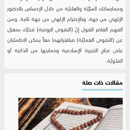
وممارساتك السرِّيّة والعلنيّة من خلال الإحساس بالحضور
الإلهي من جهة، وبالإحترام الإلهي من جهة ثانية. ومن
الفهم القاصر القول إنّ (التقوى الروحية) تتحرّك بمعزل
عن (التقوى العمليّة) فباقترانهما معاً يمكن الاطمئنان
على نجاح التجربة الإسلامية وحمايتها من الذاتية أو
الفئويّة.
مقالات ذات صلة