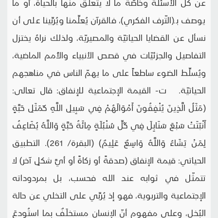
عن كلِّ الأسئلة وخاصّة ما لا يتعلّق منها بالحياة، أو ما
يوصف بـ(التّرف الفكري)، فالقرآن يُعلِّمنا ويُربِّينا على أن
نسأل عن القضايا الحياتيّة والمصيريّة، ولذلك نراهُ يختزل
التفاصيل والجزئيّات في قصص الأنبياء والأُمم الماضية،
ويُسلِّط الضوء ساطعاً على ما يهمّ الناس في مناهجهم
الحياتيّة. ت- القيمة الإجتماعية للإنفاق: قال تعالى:
(مَثَلُ الَّذِينَ يُنْفِقُونَ أَمْوَالَهُمْ فِي سَبِيلِ اللَّهِ كَمَثَلِ حَبَّةٍ
أَنْبَتَتْ سَبْعَ سَنَابِلَ فِي كُلِّ سُنْبُلَةٍ مِائَةُ حَبَّةٍ وَاللَّهُ يُضَاعِفُ
لِمَنْ يَشَاءُ وَاللَّهُ وَاسِعٌ عَلِيمٌ) (البقرة/ 261). التطبيق
الحياتي: قيمة الإنفاق (صدقةً أو زكاةً أو أيَّ شكلٍ آخر) لا
تتمثّل في ثوابه عند الله فحسب، بل بمردوداته
الإجتماعية والتربوية، فهو إذ يُربِّي على التخلي عن حالة
البُخل، وعلى مفهوم أنّ الإنسان مستخلَفٌ بما استُودعَ