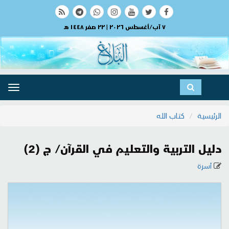
٧ آب/أغسطس ٢٠٢٦ | ٢٢ صفر ١٤٤٨ هـ
ggle
ation
الرئيسية
كتاب الله
دليل التربية والتعليم في القرآن/ ج (2)
أسرة