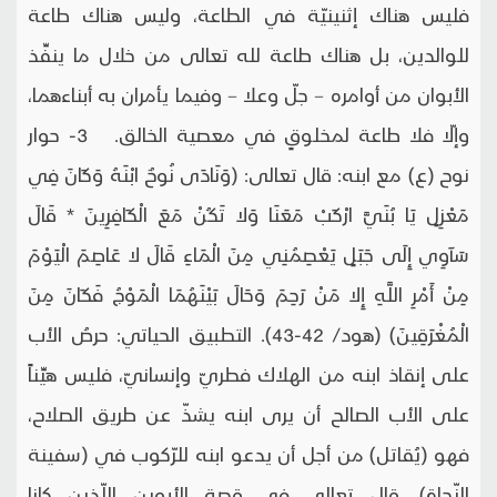
فليس هناك إثنينيّة في الطاعة، وليس هناك طاعة
للوالدين، بل هناك طاعة لله تعالى من خلال ما ينفِّذ
الأبوان من أوامره – جلّ وعلا – وفيما يأمران به أبناءهما،
وإلّا فلا طاعة لمخلوقٍ في معصية الخالق. 3- حوار
نوح (ع) مع ابنه: قال تعالى: (وَنَادَى نُوحٌ ابْنَهُ وَكَانَ فِي
مَعْزِلٍ يَا بُنَيَّ ارْكَبْ مَعَنَا وَلا تَكُنْ مَعَ الْكَافِرِينَ * قَالَ
سَآوِي إِلَى جَبَلٍ يَعْصِمُنِي مِنَ الْمَاءِ قَالَ لا عَاصِمَ الْيَوْمَ
مِنْ أَمْرِ اللَّهِ إِلا مَنْ رَحِمَ وَحَالَ بَيْنَهُمَا الْمَوْجُ فَكَانَ مِنَ
الْمُغْرَقِينَ) (هود/ 42-43). التطبيق الحياتي: حرصُ الأب
على إنقاذ ابنه من الهلاك فطريّ وإنسانيّ، فليس هيِّناً
على الأب الصالح أن يرى ابنه يشذّ عن طريق الصلاح،
فهو (يُقاتل) من أجل أن يدعو ابنه للرّكوب في (سفينة
النّجاة). قال تعالى في قصة الأبوين اللّذين كانا