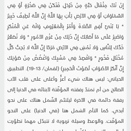
إِنْ تَكُ مِثْقَالَ حَبَّةٍ مِنْ خَرْدَلٍ فَتَكُنْ فِي صَخْرَةٍ أَوْ فِي
السَّمَاوَاتِ أَوْ فِي الأرْضِ يَأْتِ بِهَا اللَّهُ إِنَّ اللَّهَ لَطِيفٌ خَبِيرٌ
* يَا بُنَيَّ أَقِمِ الصَّلاةَ وَأْمُرْ بِالْمَعْرُوفِ وَانْهَ عَنِ الْمُنْكَرِ
وَاصْبِرْ عَلَى مَا أَصَابَكَ إِنَّ ذَلِكَ مِنْ عَزْمِ الأمُورِ * وَلا تُصَعِّرْ
خَدَّكَ لِلنَّاسِ وَلا تَمْشِ فِي الأرْضِ مَرَحًا إِنَّ اللَّهَ لا يُحِبُّ كُلَّ
مُخْتَالٍ فَخُورٍ * وَاقْصِدْ فِي مَشْيِكَ وَاغْضُضْ مِنْ صَوْتِكَ
إِنَّ أَنْكَرَ الأصْوَاتِ لَصَوْتُ الْحَمِيرِ) (لقمان/ 13-19). التطبيق
الحياتي: ليس هناك شيء أعزُّ وأغلى على قلب الأب
الصالح من أم تمتدّ رفقته المؤقّتة لأبنائه في الدنيا إلى
رفقة دائمة في الآخرة ليلتئم الشّمل هناك على نحو
أبدي، كما التأم الشمل هنا (في الدنيا) على النحو
المؤقّت. والوعظ وسيلة تربوية لا تتبدّل مهما تطوّرت