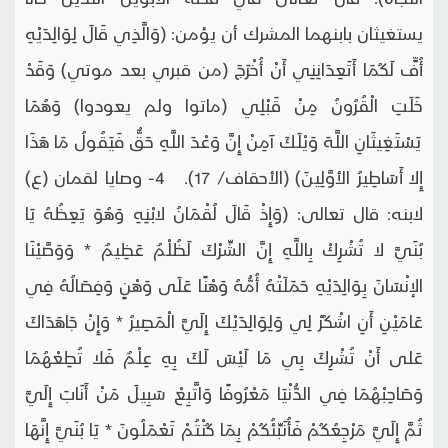
يستغيثان بابنهما المشرك أن يؤمن: (وَالَّذِي قَالَ لِوَالِدَيْهِ
أُفٍّ لَكُمَا أَتَعِدَانِنِي أَنْ أُخْرَجَ (من قبري بعد موتي) وَقَدْ
خَلَتِ الْقُرُونُ مِنْ قَبْلِي (ماتوا ولم يعودوا) وَهُمَا
يَسْتَغِيثَانِ اللَّهَ وَيْلَكَ آمِنْ إِنَّ وَعْدَ اللَّهِ حَقٌّ فَيَقُولُ مَا هَذَا
إِلا أَسَاطِيرُ الأوَّلِينَ) (الأحقاف/ 17). 4- وصايا لقمان (ع)
لابنه: قال تعالى: (وَإِذْ قَالَ لُقْمَانُ لابْنِهِ وَهُوَ يَعِظُهُ يَا
بُنَيَّ لا تُشْرِكْ بِاللَّهِ إِنَّ الشِّرْكَ لَظُلْمٌ عَظِيمٌ * وَوَصَّيْنَا
الإنْسَانَ بِوَالِدَيْهِ حَمَلَتْهُ أُمُّهُ وَهْنًا عَلَى وَهْنٍ وَفِصَالُهُ فِي
عَامَيْنِ أَنِ اشْكُرْ لِي وَلِوَالِدَيْكَ إِلَيَّ الْمَصِيرُ * وَإِنْ جَاهَدَاكَ
عَلى أَنْ تُشْرِكَ بِي مَا لَيْسَ لَكَ بِهِ عِلْمٌ فَلا تُطِعْهُمَا
وَصَاحِبْهُمَا فِي الدُّنْيَا مَعْرُوفًا وَاتَّبِعْ سَبِيلَ مَنْ أَنَابَ إِلَيَّ
ثُمَّ إِلَيَّ مَرْجِعُكُمْ فَأُنَبِّئُكُمْ بِمَا كُنْتُمْ تَعْمَلُونَ * يَا بُنَيَّ إِنَّهَا