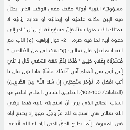
مسؤوليّة التربية أبويّة فقط، ففي الوقت الذي يحتلّ
فيه الإبن مكانة علميّة أو إيمانيّة أو هداية ربّانيّة لا
يمتلك الأب منها شيئاً، فإنّ مسؤوليّة الإبن أن يُبادر إلى
دعوة أبيه لما فيه خيره. 2- حوار إبراهيم (ع) الأب مع
ابنه اسماعيل: قال تعالى: (رَبِّ هَبْ لِي مِنَ الصَّالِحِينَ *
فَبَشَّرْنَاهُ بِغُلامٍ حَلِيمٍ * فَلَمَّا بَلَغَ مَعَهُ السَّعْيَ قَالَ يَا بُنَيَّ
إِنِّي أَرَى فِي الْمَنَامِ أَنِّي أَذْبَحُكَ فَانْظُرْ مَاذَا تَرَى قَالَ يَا
أَبَتِ افْعَلْ مَا تُؤْمَرُ سَتَجِدُنِي إِنْ شَاءَ اللَّهُ مِنَ الصَّابِرِينَ)
(الصافات/ 100-102). التطبيق الحياتي: الغلام الحليم هو
الشاب الصالح الذي يرى أنّ استجابته لأبيه فيما يرضي
الله تعالى هي استجابة لله عزّ وجلّ، فهو إذ يطيع أباه
في المعروف إنّما يطيع الحقّ الذي أراد له الله اتِّباعه.