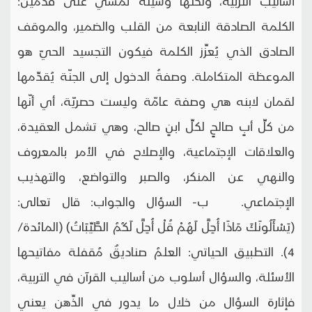
أساليب التربية، ولكنّها وسيلة تمشي على قدمين:
الكلمة الصادقة النابعة من القلب والضمير، والموقف
الصادق الذي يُعزِّز الكلمة فيكون التجسيد الحيّ هو
الموعظة المتكاملة. وصفةُ الدخول إلى الجنّة يُقدِّمها
لقمان لابنه هي وصفة عامّة وليست حصريّة، أي أنّها
من كلِّ أبٍ صالحٍ لكلِّ ابنٍ صالح، وهي تشمل العقيدة،
والعلاقات الإجتماعية، والإصلاح في الأمر بالمعروف
والنهي عن المنكر، والصبر والتواضع، والتهذيب
الإجتماعي. ب- السؤال والجواب: قال تعالى:
(يَسْأَلُونَكَ مَاذَا أُحِلَّ لَهُمْ قُلْ أُحِلَّ لَكُمُ الطَّيِّبَاتُ) (المائدة/
4). التطبيق الحياتي: العلمُ صناديقٌ مُقفلة مفاتيحها
الأسئلة، والسؤال أسلوب من أساليب القرآن في التربية،
فإثارة السؤال من خلال ما يدور في الذِّهن يعني