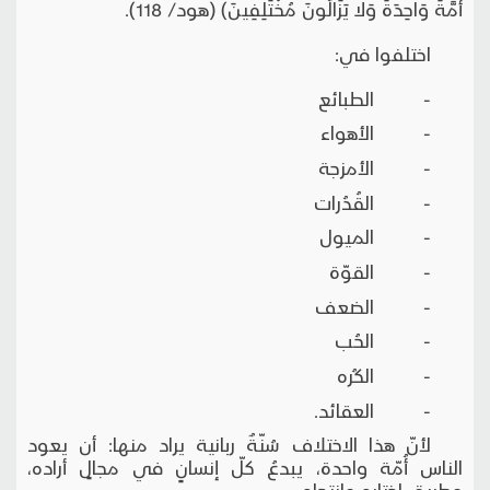
أُمَّةً وَاحِدَةً وَلا يَزَالُونَ مُخْتَلِفِينَ) (هود/ 118).
اختلفوا في:
- الطبائع
- الأهواء
- الأمزجة
- القُدُرات
- الميول
- القوّة
- الضعف
- الحُب
- الكُره
- العقائد.
لأنّ هذا الاختلاف سُنّةٌ ربانية يراد منها: أن يعود
الناس أُمّة واحدة، يبدعُ كلّ إنسانٍ في مجالٍ أراده،
وطريقٍ اختاره وانتحاه.