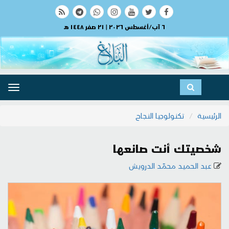
٦ آب/أغسطس ٢٠٢٦ | ٢١ صفر ١٤٤٨ هـ
ggle
ation
الرئيسية
تكنولوجيا النجاح
شخصيتك أنت صانعها
عبد الحميد محمّد الدرويش