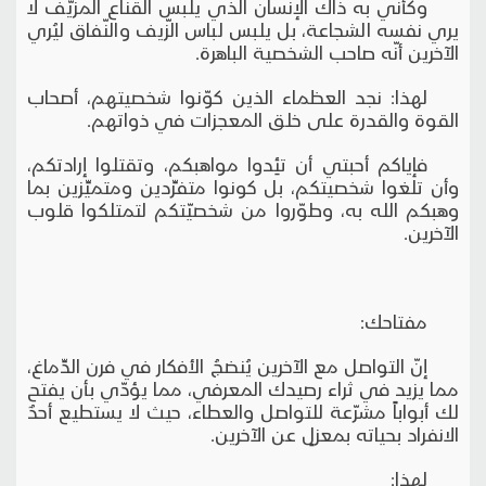
وكأنّي به ذاك الإنسان الذي يلبس القناع المزيّف لا
يري نفسه الشجاعة، بل يلبس لباس الزّيف والنّفاق ليُري
الآخرين أنّه صاحب الشخصية الباهرة.
لهذا: نجد العظماء الذين كوّنوا شخصيتهم، أصحاب
القوة والقدرة على خلق المعجزات في ذواتهم.
فإياكم أحبتي أن تئِدوا مواهبكم، وتقتلوا إرادتكم،
وأن تلغوا شخصيتكم، بل كونوا متفرِّدين ومتميِّزين بما
وهبكم الله به، وطوّروا من شخصيّتكم لتمتلكوا قلوب
الآخرين.
مفتاحك:
إنّ التواصل مع الآخرين يُنضجُ الأفكار في فرن الدِّماغ،
مما يزيد في ثراء رصيدك المعرفي، مما يؤدّي بأن يفتح
لك أبواباً مشرّعة للتواصل والعطاء، حيث لا يستطيع أحدٌ
الانفراد بحياته بمعزلٍ عن الآخرين.
لهذا: