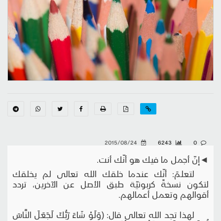
2015/08/24
6243
0
◄إنّ أجمل ما فيك هو أنّك أنت.
لتعلمَ: أنّك عندما خلقك الله تعالى لم يخلقك
لتكون نسخةً كربونيّة طبق الأصل عن الآخرين، تردد
أقوالهم وتعمل أعمالهم.
لهذا تجد الله تعالى قال: (وَلَوْ شَاءَ رَبُّكَ لَجَعَلَ النَّاسَ