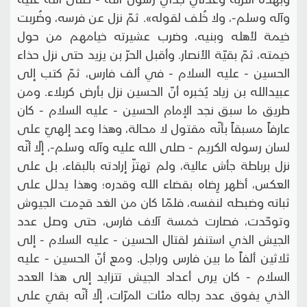
وآله وسلم-، ولا خُلف لقوله». ثمّ نزل عن فرسه، وضُربت
خيمة لأهله وبنيه، وضرب عشيرته خيامهم من حول
خيمته، ثمّ بقيّة الأنصار. وأقبل الحرّ بن يزيد حتى نزل حذاء
الحسين - عليه السلام - في ألف فارس، ثمّ كتب إلى
عبيدالله بن زياد يُخبره أنّ الحسين نزل بأرض كربلاء. ومن
طريق ما سبق نجد الإمام الحسين - عليه السلام - كان
عارفاً مسبقاً بأنّه مقتول لا محالة، وهذا وعد إلهيّ على
لسان رسوله الكريم - صلى الله عليه وآله وسلم-، إلّا أنّه
نزل برباطة جأش عالية، ولم تهتزّ إرادته بالبقاء، بل على
العكس، أظهر رِضاه بقضاء الله وقدره؛ وهذا يدلل على
ثباته وضبطه لنفسه، فلمّا كان من الغد قدِمت الجيوش
وتوحّدت، فصارت خمسة آلاف فارس، حتى وصل عدد
الجيش الذي استنفر لقتال الحسين - عليه السلام - إلى
ثلاثين ألفاً ما بين فارس وراجل. ومع أنّ الحسين - عليه
السلام - كان يرى أعداد الجيش تتزايد إلى هذا العدد
الذي يفوق عدد رجاله مئات المرّات، إلّا أنّه بقيَ على