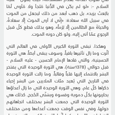
السلام -: «لو لم يكُن في الدُّنيا مَلجأ ولا مَأوى لَمَا
بايَعتُ يزيد». بل ذهب أبعد من ذلك ليجعل من الموت
في سبيل الله سعادة: «إنّي لا أرى الموتَ إلّا سعادةً،
والحياةَ مع الظالمين إلّا بَرَماً». وهو بذلك قطع كلّ سُبل
الرجوع عمّا أتى إليه، ولو كان دونه الموت.
وهكذا، تبقى الثورة الكبرى الأُولى في العالم التي
أثّرت وما زال تأثيرها باقياً، وسوف يبقى أيضاً، هي الثورة
الحسينية، والتي قادها الإمام الحسين - عليه السلام -
قبل حوالي (1378سنة)، هي الثورة الوحيدة التي يفتخر
البشر بالانتماء إليها قلباً وقالباً، وما زالت الثورة الوحيدة
في التاريخ التي يُعيد مئات الملايين من البشر إحياء
ذكراها كلّ عام، وهي الثورة الوحيدة التي ما زال أعداؤها
يحاربونها بكلّ دموية وقسوة وبشتّى الحُجج. كذلك هي
الثورة الوحيدة التي جمعت البشر بمختلف اتجاهاتهم
حولها، وفي نفس الوقت جمعت أعداءها ومن مختلف