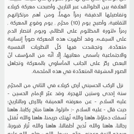
العلاقة بين الطوائف عبر التاريخ، وأصبحت معركة كربلاء
وتفاصيلها الدقيقة رمزاً مهماً، ومن أهم مرتكزاتهم
الثقافية، وأصبح يوم (10) محرّم ـ يوم وقوع المعركة ـ
رمزاً «لثورة المظلوم على الظالم، ويوم انتصار الدم
على السيف». وقد أظهرت هذه المعركة صوراً إنسانية
متعدّدة، وتجسّدت فيها كلّ النظريات النفسية
والاجتماعية بأسمى معانيها، إلّا أنّه من المؤسف أنّ
البعض ركّز على الجانب المأساوي بالمعركة وتجاهل
الصور المشـرقة المتعدّدة في هذه الملحمة.
نزل الركب الحسيني أرض كربلاء في الثاني من المحرّم
سنة إحدى وستين للهجرة. وقد عبّر الإمام الحسين -
عليه السلام - عن معرفته العميقة بالأرض وبالتاريخ؛
حيث قال - عليه السلام -: «انزلوا، هاهنا مناخ ركابنا، هاهنا
تُسفك دماؤنا، هاهنا والله تُهتك حريمنا، هاهنا والله تُقتل
رجالنا، هاهنا والله تُذبح أطفالنا، هاهنا والله تُزار قبورنا،
وبهذه التربة وعدني جدّي رسول الله - صلى الله عليه