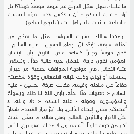
ما علينا». فهل سجّل التاريخ عبر قرونه موقفاً كهذا؟! بل
أراد - عليه السلام - أن تنعكس هذه القوّة النفسية
والصلابة والثبات على أهل بيته (عليهم السلام).
وهكذا هنالك عشرات الشواهد بمثل ما تقدّم من
أمثلة سابقة، تؤكّد أنّ الإمام الحسين - عليه السلام -
قدّم دروساً وعِبراً كشاهد على التاريخ، بأنّ الإنسان
المؤمن تكون درجة التحمّل لديه عالية جدّاً ـ وتسمّى
عتبة التحمّل ـ في مواجهة المواقف الصعبة، من غير أن
يستسلم أو يُهزم، وذلك لثباته الانفعالي وقوّة شخصيته
دفاعاً عن مبادئه وقيمه، فكانت صرخة الحسين - عليه
السلام -: «هيهات منّا الذلَّة، يأبى اللهُ لنا ذلك ورسولُهُ
والمؤمِنون»، وقوله - عليه السلام -: «لا والله، لا
أُعطيكُم بيدي إعطاءَ الذّليل، ولا أفِرُّ فِرارَ العَبيد». شعاراً
لكلّ الأحرار والثائرين بالعالم، وهل هناك ما يمثّل الثبات
أكثر من كونه عارفاً بأنّه مقتول لا محالة، وهو يزرع اليأس
في قلوب أعدائه بعدم استسلامه، حيث يقول - عليه