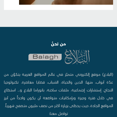
من نحنُ
(البلاغ) موقع إلكتروني متميّز في عالم المواقع العربية يتكوّن من
عدّة أبواب، منها: الدين والحياة، الشباب، قضايا معاصرة، تكنولوجيا
النجاح، إستشارات إجتماعية، ملفات ساخنة، بانوراما البلاغ و... استطاع
في خلال فترة وجيزة وبإمكانيات متواضعة أن يكون واحداً من أبرز
المواقع الجادة، حيث يحظى بزيارة أكثر من نصف مليون متصفح شهرياً.
تواصل معنا: