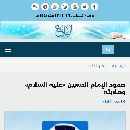
٨ آب/أغسطس ٢٠٢٦ | ٢٣ صفر ١٤٤٨ هـ
ggle
ation
الرئيسية
إخترنا لكم
صمود الإمام الحسين «عليه السلام»
وصلابته
عمار كاظم