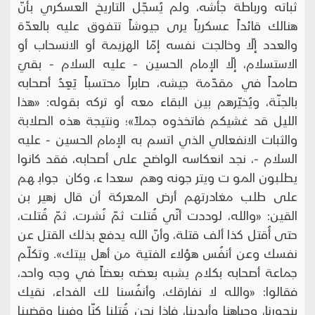
ثباته ورباطة جأشه، ولم يُسجّل التاريخ العسكري بأنّ
هنالك قائداً عسكرياً يرى جيوشاً تتفوق عليه بالعدّة
والعدد إلّا وخالجت نفسه إمّا الهزيمة أو الانسحاب أو
الاستسلام، إلّا الإمام الحسين - عليه السلام - بقيَ
صامداً في مقدّمة جيشه، صابراً محتسباً يَعِدُ أصحابه
بالجنّة، ويُخيّرهم بين البقاء معه أو تركه بقوله: «هذا
الليل قد غشيكم فاتخذوه جملاً»؛ ونتيجة هذه الصلابة
والثبات الانفعالي الذي اتسم به الإمام الحسين - عليه
السلام -، نجد انعكاسه الواضح على أصحابه، فقد كانوا
يطلبون الموت ويترجونه وهم سعداء، وكان جوابهم
على طلب مغادرتهم أرض المعركة أن قال زهير بن
القين: «والله، لوددت أنّي قُتلت ثمّ نُشـرت، ثمّ قُتلت،
حتى أُقتل كذا ألف قتلة، وأنّ الله يدفع بذلك القتل عن
نفسك وعن أنفُس هؤلاء الفتية من أهل بيتك». وتكلّم
جماعة أصحابه بكلام يشبه بعضه بعضاً في وجه واحد،
فقالوا: «والله لا نفارقك، وأنفُسنا لك الفداء، نقيك
بنحورنا، وجباهنا وأيدينا، فإذا نحن قُتلنا كنّا وفينا وقضينا