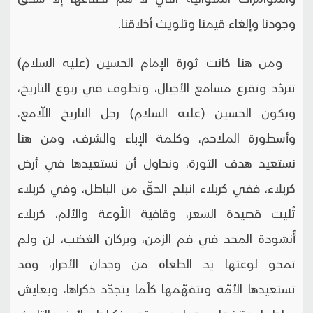
وجودنا وإلغاء قيمنا وتلويث أخلاقنا.
ومن هنا كانت ثورة الإمام الحسين (عليه السلام)
تتردّد وتقرع مسامع الأجيال، وتطوف في ربوع التاريخ،
ويكون الحسين (عليه السلام) رجل التاريخ اللّامع،
وأسطورة الملاحم، وكلمة الإباء والشرف، ومن هنا
نستعيد هدف الثورة، ونحاول أن نستعيدها في أرض
كربلاء، ففي كربلاء انبلج الحقّ من الباطل، وفي كربلاء
تُليت قصيدة الشعر، وقافية اللّوعة والألم، كربلاء
أُنشودة المجد في فم الزمن، وبركان الغضب، لن ولم
تمحو لوعتها يد الطغاة من وجدان الأحرار، وقد
تستعيدها الأُمّة وتتفهّمها كلّما يتجدّد ذكراها، ويعايش