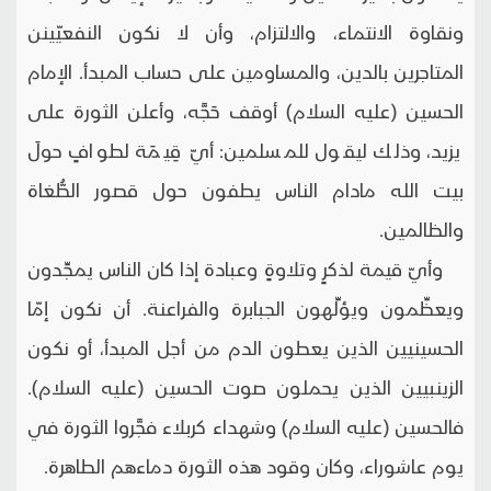
ونقاوة الانتماء، والالتزام، وأن لا نكون النفعيّينن
المتاجرين بالدين، والمساومين على حساب المبدأ. الإمام
الحسين (عليه السلام) أوقف حَجَّه، وأعلن الثورة على
يزيد، وذلك ليقول للمسلمين: أيّ قِيمَة لطوافٍ حولَ
بيت الله مادام الناس يطفون حول قصور الطُّغاة
والظالمين.
وأيّ قيمة لذكرٍ وتلاوةٍ وعبادة إذا كان الناس يمجِّدون
ويعظِّمون ويؤلِّهون الجبابرة والفراعنة. أن نكون إمّا
الحسينيين الذين يعطون الدم من أجل المبدأ، أو نكون
الزينبيين الذين يحملون صوت الحسين (عليه السلام).
فالحسين (عليه السلام) وشهداء كربلاء فجَّروا الثورة في
يوم عاشوراء، وكان وقود هذه الثورة دماءهم الطاهرة.