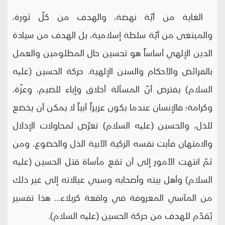
الغاية من أيّة نهضة، والهدف من كلّ ثورة،
والمبتغى من أيّة سلطة إسلامية، بل الهدف من سيادة
الدين الإلهي أساساً هو تحسين حال المظلومين والعمل
بالفرائض والأحكام والسنن الإلهية. حركة الحسين (علیه
السلام) يفترض أنّ المسألة أخلاق وإباء للضيم، وعزّة،
وكرامة؛ فالإنسان عندما يكون عزيزاً أبياً لا يمكن أن يخضع
للذل، والحسين (علیه السلام) تعرّض لمحاولات الإذلال
والامتهان فأبت نفسه الزكية الأبية الذل والخضوع، ومن
ثمّ انتهت الأمور إلى أن تقع مأساة قتل الحسين (علیه
السلام) وأهل بيته وأصحابه وسبي عيالاته إلى غير ذلك
من المآسي المعروفة في واقعة كربلاء... هذا تفسير
يُقدّم للهدف من حركة الحسين (علیه السلام).