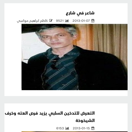
شاعر في شارع
2013-01-07
9521
كاظم ابراهيم مواسي
التعرض للتدخين السلبي يزيد فرص العته وخرف
الشيخوخة
6153
2013-01-15