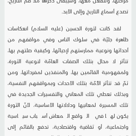
مراحلها، وتنفعل معها، وسيبقى ذكراها ملأ فم التاريخ،
تصدع أسماع التاريخ وإلى الأبد.
لقد كانت لثورة الحسين (عليه السلام) انعكاسات
ظاهرة جليّة في سلوك الناس وفي مواقفهم من
أحداثها ونوعية ممارستهم لإحيائها، وكيفية صلتهم بها،
تتأثر لا محال بتلك الصفات العامّة لنوعية الثورة،
ولمفهومية القائمين بها، والمنفذين لمفرداتها، ومن
ثمّ قد تتأثر الأُمّة بتلك الأحداث وبمواقفهم النفسية،
وبذلك تعطي تلك المعاني والتفسيرات الجديدة في
تلك المسيرة لمعانيها ودلالاتها الأساسية، لأنّ الثورة
يكون لها في الواقع المعاش أسباب سياسية
واجتماعية، أو ثقافية واقتصادية، تدفع بالقائم إلى