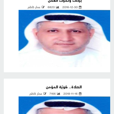
بركات وثمرات العمل
2016-12-30
6820
عمار كاظم
الصلاة.. هُويّة المؤمن
2018-11-16
7166
عمار كاظم