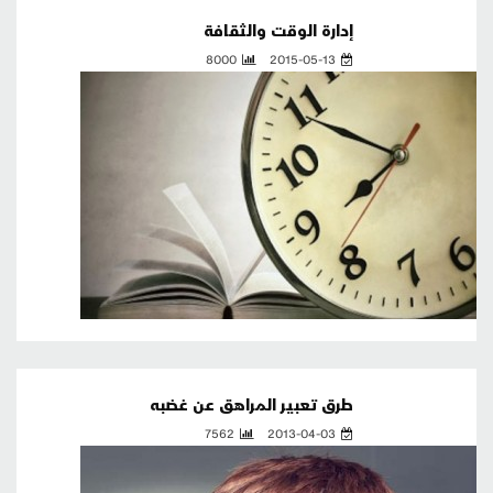
إدارة الوقت والثقافة
8000
2015-05-13
طرق تعبير المراهق عن غضبه
7562
2013-04-03