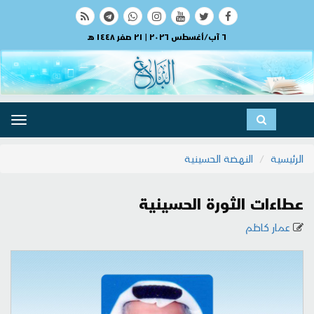
٦ آب/أغسطس ٢٠٢٦ | ٢١ صفر ١٤٤٨ هـ
ggle
ation
الرئيسية
النهضة الحسينية
عطاءات الثورة الحسينية
عمار كاظم