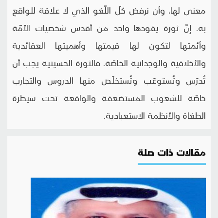
معنى لها، وأن نرفض كلّ اللّغو الذي لا علاقة للواقع
به. إنّ ثورة يقودها واحد من أقدس شخصيات الأُمّة
وأئمتها لتكون لها قيمتها وأهميتها العقائدية
والأخلاقية والوجدانية الخاصّة. فالثورة الحسينية يجب أن
تُدرَس وتُستوعَب وتُستخلَص منها الدروس والتجارب
خاصّة للشعوب المستضعفة والواقعة تحت سيطرة
الطغاة والأنظمة الاستعبادية.
مقالات ذات صلة