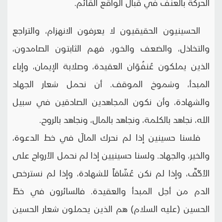
الحركة بالعنف في قبال الواقع القائم.
الحسينيون الحقيقيون لا يعرفون الانهزام، والتراجع
والتخاذل، والضعف والخور، فهم الثابتون الصامدون،
الذين يملكون عُنفُوَان العقيدة، وصلابة الإيمان، وإباء
المبدأ، وشموخ الموقف. أن نحمل شعار الجهاد
والشهادة، وأن نكون المجاهدين الصادقين في سبيل
الله، نجاهد بالكلمة، ونجاهد بالمال، ونجاهد بالروح.
فلسنا حسينين إذا لم نحرك المالَ في خط الدعوة،
والخير، والجهاد. ولسنا حسينيين إذا لم نحمل الأرواح على
الأكُفِّ، وإذا لم نكن عُشّاقاً للشهادة، وإذا لم نسترخص
الدم من أجل المبدأ والعقيدة. فالسائرون في خطّ
الحسين (عليه السلام) هم الذين يحملون شعار الحسين