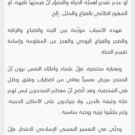
أو عدم تقدير أهميّة الحياة والتصوّر أنّ قيمتها تافهة، أو
الشعور الطاغي بالفراغ والملل.. إلخ.
فهذه الأسباب موزّعة بين التيه والضياع والرتابة
والضجر والفراغ الروحي والعجز عن المقاومة وإساءة
تقييم الحياة.
وبعبارة مختصرة، فإنّ علماء وأطبّاء النفس يرون أنّ
المنتحر مريض نفسياً يعاني من اضطراب وقلق وخلل
في الشخصية. وقد اتّضح أنّ معظم المنتـحرين ليس لهم
صلة وثيقة بالدين، ولا يتردّدون على الأماكن الدينية،
ولم يتلقّوا تربية روحية مناسبة .
وحتّى في التفسير النفسي الإسلامي للانتحار، فإنّ