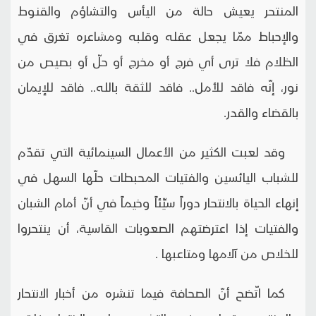
المنتحر يعيش حالة من اليأس والتشاؤم والقنوط
والإحباط ممّا يجعل عقله وقلبه ومشاعره تغرق في
الظلام فلا ترى أي فرج أو مخرج أو حلّ أو بصيص من
نور، إنّه فاقد للأمل.. فاقد للثقة بالله.. فاقد للإيمان
بالقضاء والقدر.
وقد لعبت الكثير من الأعمال السينمائية التي تقدّم
للشباب اليائسين والفتيات المحبطات حلّها السهل في
إنهاء الحياة بالانتحار دوراً سيِّئاً وخيماً في أنّ أمام الشبان
والفتيات إذا اعترضتهم الصعوبات القاسية، أن ينتحروا
للخلاص من آلامها ومتاعبها .
كما اتّضح أنّ الصحافة فيما تنشره من أخبار الانتحار