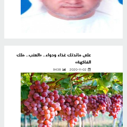
على مائدتك غذاء ودواء.. «العنب.. ملك
الفاكهة»
9438
2020-11-02