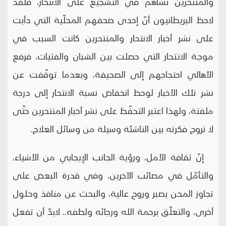
والمنتحرين تساهم في التشجيع على الانتحار، فلقد
لاحظ البريطانيون أنّ إحدى صحفهم المحلّية التي دأبت
على نشر أخبار الانتحار والمنتحرين كانت السبب في
موجـة الانـتحار التي حصلت بين الشبان والفتيات، فرفع
الأهالي احتجاجهم إلى الصحيفة، وبعدما توقّفت عن
نشر تلك الأخبار لوحظ انخفاض نسبة الانتحار إلى درجة
ملفتة، ولهذا اعتبر التحفّظ على نشر أخبار المنتحرين حتّى
لا تروج فكرته بين الناشئة وسيلة من وسائل العلاج.
إنّ ثقافة الأمل، ورؤية الجانب الإيجابي من الأشياء،
والتأمّل في مصائب الآخرين، وفي قدرة البعض على
تجاوز المحن بصبر وروح عالية، والبحث عن منافذ وحـلول
أخرى، والتعلّق برحمة الله ورجائه ولطفه.. لابدّ أن تفعل