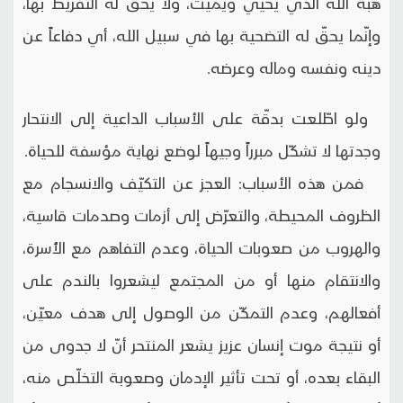
هبة الله الذي يحيي ويميت، ولا يحقّ له التفريط بها،
وإنّما يحقّ له التضحية بها في سبيل الله، أي دفاعاً عن
دينه ونفسه وماله وعرضه.
ولو اطّلعت بدقّة على الأسباب الداعية إلى الانتحار
وجدتها لا تشكّل مبرراً وجيهاً لوضع نهاية مؤسفة للحياة.
فمن هذه الأسباب: العجز عن التكيّف والانسجام مع
الظروف المحيطة، والتعرّض إلى أزمات وصدمات قاسية،
والهروب من صعوبات الحياة، وعدم التفاهم مع الأُسرة،
والانتقام منها أو من المجتمع ليشعروا بالندم على
أفعالهم، وعدم التمكّن من الوصول إلى هدف معيّن،
أو نتيجة موت إنسان عزيز يشعر المنتحر أنّ لا جدوى من
البقاء بعده، أو تحت تأثير الإدمان وصعوبة التخلّص منه،