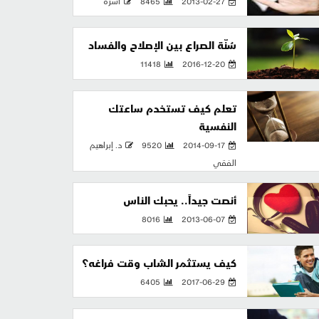
2013-02-27
8465
أسرة
سُنّة الصراع بين الإصلاح والفساد
11418
2016-12-20
تعلم كيف تستخدم ساعتك
النفسية
2014-09-17
9520
د. إبراهيم
الفقي
أنصت جيداً.. يحبك الناس
8016
2013-06-07
كيف يستثمر الشاب وقت فراغه؟
6405
2017-06-29