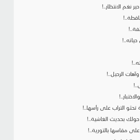
نغم الانتظار..!
قطة..!
ة..!
اته..!
..!
هات الرحيل..!
.!
ختبار..!
 التراب على رأسها..!
ولك بحديث الغاشية..!
ى مقاسها بالتورية..!