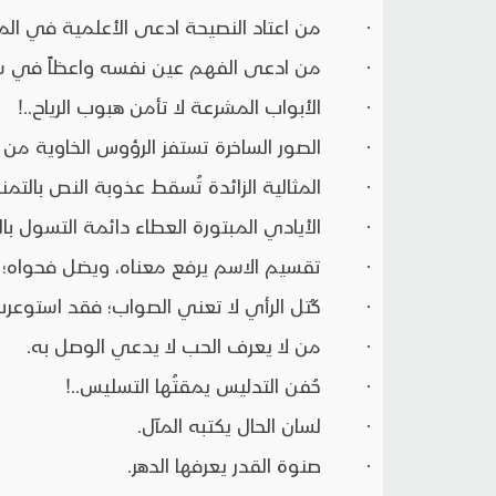
· من اعتاد النصيحة ادعى الأعلمية في المج
· من ادعى الفهم عين نفسه واعظاً في سيارا
· الأبواب المشرعة لا تأمن هبوب الرياح..!
· الصور الساخرة تستفز الرؤوس الخاوية من ال
· المثالية الزائدة تُسقط عذوبة النص بالتمني
· الأيادي المبتورة العطاء دائمة التسول بالت
· تقسيم الاسم يرفع معناه، ويضل فحواه؛ بال
· كُتل الرأي لا تعني الصواب؛ فقد استوعرت 
· من لا يعرف الحب لا يدعي الوصل به.
· حُفن التدليس يمقتُها التسليس..!
· لسان الحال يكتبه المآل.
· صنوة القدر يعرفها الدهر.