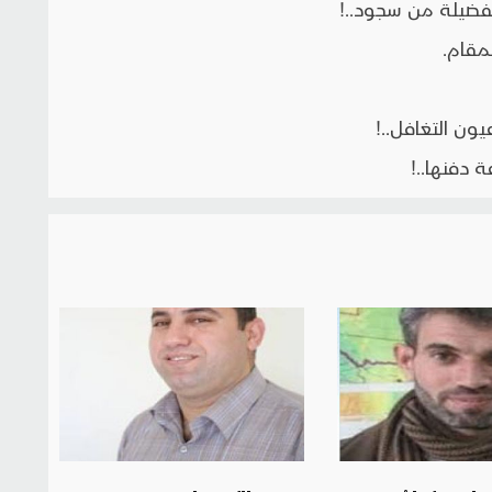
فضيلة من سجود..!
قام.
ون التغافل..!
 دفنها..!