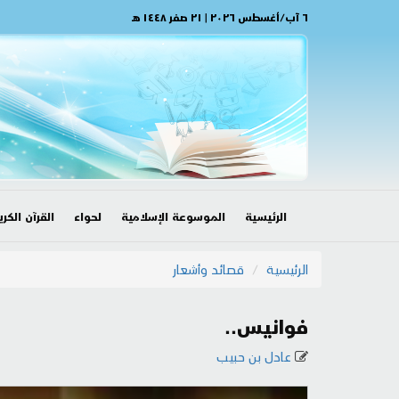
٦ آب/أغسطس ٢٠٢٦ | ٢١ صفر ١٤٤٨ هـ
الرئيسية
الموسوعة الإسلامية
لحواء
القرآن الكري
الرئيسية
قصائد وأشعار
فوانيس..
عادل بن حبيب