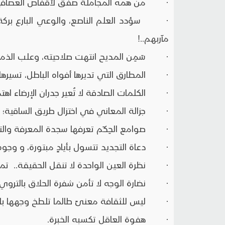
· من همه المجاملة صفق لأقفاص العصافير وا
· سؤدد العلم الناصع، والوعي البارع بركة ع
مآربهم..!
· سَمِن المديح انتهت صلاحيته، وعلب الذم
· المطارق التي تديرها أفواه الباطل، تسيرها
· الكلمات الصادقة لا تُعير جدران الإرضاء اهتماما
· جزالة المعاني في اختزال طريق الساقية؛ با
· صوامع الحِكَم تعرفها سجدة المعرفة والتج
· دعاة التجديد تتسول بأيادٍ مبتورة، و وجوه 
· نظرة العين الواحدة لا تنقل الحقيقة.. تمام
· نضارة الوجه لا تأمن شفرة الحلاق بالتروي و
· ليس للثقافة معنىً طالما تلطخ وجهها بالم
· هفوة العاقل تكسبه الخبرة.