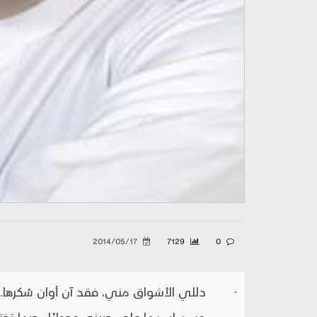
2014/05/17
7129
0
· دللي الأشواق مني، فقد آن أوان سُكرها..
· وسم اسمها على جبينه، وجدائل حبها تختال