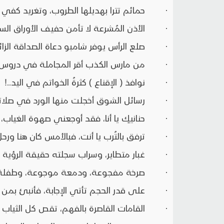
· حمائم تترا بهديلها الطروب، وتغريد كفي حير 
· الأذن المُشرعة لا تأمن حفيف الأوراق السا
· صلع الرأس يوفر شامبو دعاة الصداقة الزائف
· من مارس الكذب أقر المجاملة في دروس حي
· نوافذ ( الإقناع ) كثرةُ الخواتم في اليد..!
· رسائل الشوق أخجلت منها الورد في صلاته
· حنانيكِ يا أنا، فقد أوجعني صهوة الغياب، وآ
· ترفق بالتُرب يا أنت، فبالأمس كان هنا ورحل.
· غبار متطاير، وسراب سجلته حقيقة الرؤية والا
· صرخة مفجوعة، ودمعة موجوعة، وطفلة تحثو
· على قدر الحجم تأتي الإجابة، فأنبئ بمن ح
· القامات القاصرة بالفهم، تقص كل الثياب عل