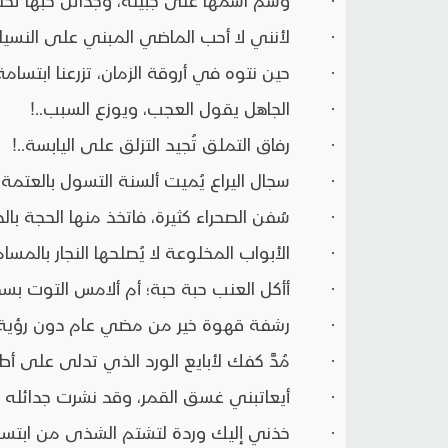
· لأنني لا أحب الماضي المبني على النسيان،
· حين نتوه في أروقة الزمان، تزرعنا ابتسامة 
· الجاهل يقول العجب، ويوزع السبب..!
· رفاق التملق تُجيد التزلق على اليابسة..!
· سجال اليراع يُميت ألسنة التسول بالعتمة..
· سُفن الصحراء كثيرة، فاتخذ منها الحجة بالد
· الأبواب المخلوعة لا يُصلحها النجار بالمسامي
· أأكل العنب حبة حبة؛ أم ألامس التوت بسجع 
· رشفة قهوة خير من مضي عام دون رؤية لو
· مُدَّ كفك لأبايع الورد الذي تدلى على أطرا
· أيعاتبني غسق القمر، وقد نشرت جدائله ب
· خذني إليك وردة لتشتم الشذى من ابتسام