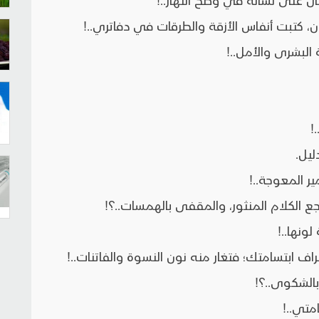
 كتبت أنفاس الأزقة والطرقات في دفاتري..!
البشرى والأمل..!
!
ليل.
ر المعوجة..!
الكلام المنثور، والمقفى بالهمسات..؟!
نها..!
ف ابتسامتك؛ فتغار منه نون النسوة والفاتنات..!
الشكوى..؟!
تي..!