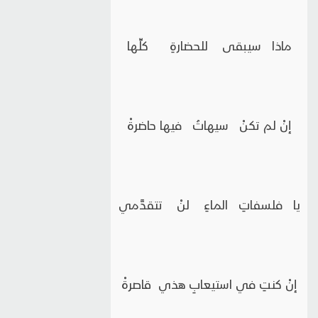
ماذا سيبقى للحضارةِ كلِّها
إنْ لم تكنْ سيهاتُ فيها حاضرةْ
يا فلسفاتِ الماءِ لنْ تتقدَّمي
إنْ كنتِ في استيعابِ هذي قاصرةْ