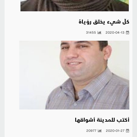
كلّ شيء يخلق رؤياهُ
31455
2020-04-13
أكتب للمدينة أشواقها
20977
2020-01-27