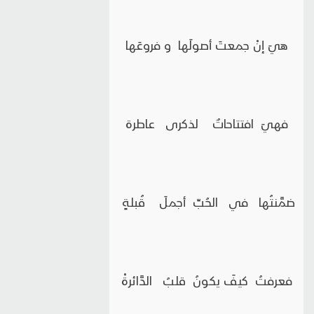
هيَ إنْ جمعتَ أصولَها و فروعَها
فهيَ افتتاحاتٌ لذكرى عاطرة
ضمَّنتُها في الحُبِّ أجملَ قُبلةٍ
فعرفتُ كيفَ يكونُ قلبُ الدَّائرةْ