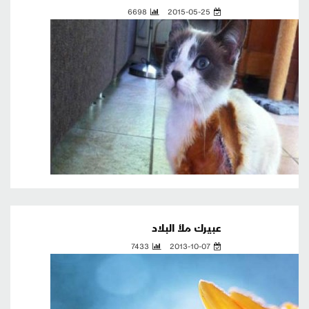
6698
2015-05-25
عبيرك ملأ البلاد
7433
2013-10-07