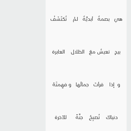
هيَ بصمةٌ أبديَّةٌ لمْ تُكتَشَفْ
بيدٍ تعيشُ معَ الظلالِ العابرة
و إذا قرأتَ جمالَها و فهِمتَهُ
دنياكَ تُصبِحُ جنَّةً للآخرة