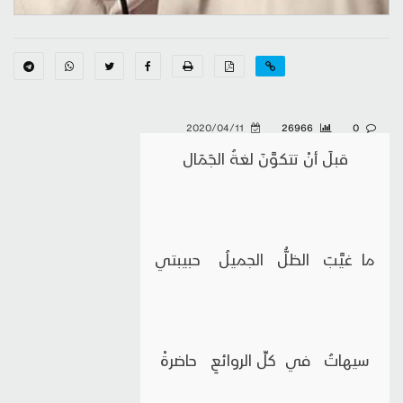
2020/04/11
26966
0
قبلَ أنْ تتكوَّنَ لغةُ الجَمَال
ما غيَّبَ الظلُّ الجميلُ حبيبتي
سيهاتُ في كلِّ الروائعِ حاضرةْ