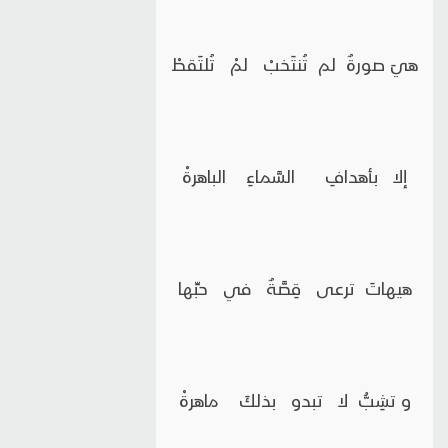
هيَ صورةٌ لم تُنتَخبْ لمْ تُلتَقطْ
إلا بأهدافِ السَّماءِ الباهرةْ
هيهاتَ ترعى قِصَّةٌ في حبِّها
و تشِبُّ لا تبدو بذلكَ ماهرةْ