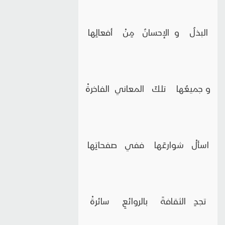
البذلُ و الإحسانُ مِنْ أفعالِها
و جميعُها تلكَ المعاني الفاخرةْ
اسألْ شوارعَها ففي صفحاتِها
تجدِ الثقافةَ بالروائعِ سائرةْ