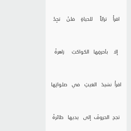
اقرأْ ترابَاً للحياةِ فلنْ تجِدْ
إلا بأحرفِها الكواكبَ زاهرةْ
اقرأْ نشيدَ الغيثِ في صلواتِها
تجدِ الحروفَ إلى يديها طائرةْ