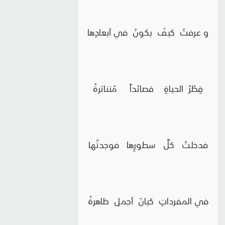
و عرفتُ كيفَ يكونُ في أبعادِها
قِطْرُ الحياةِ قصائداً مُتناثرةْ
فدخلتُ كلَّ سطورِها فوجدتُها
في المفرداتِ كيانَ أجملِ ظاهرةْ