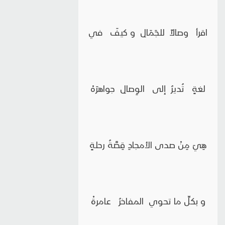
اقرأ وصالاً للجَمَالِ و كيفَ في
لغةٍ تُديرُ إلى الوِصالِ جواهرَهْ
هِيَ مِنْ صدى الأمجادِ قِصَّةُ رحلةٍ
و بكلِّ ما تحوي المفاخرُ عامرةْ