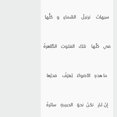
سيهاتُ ترتيلُ السَّماءِ و كلُّها
في كلِّها تلكَ القلوبُ الطَّاهرةْ
ما هذهِ الأضواءُ يُعرَفُ قدرُها
إنْ لمْ تكنْ نحوَ الحبيبةِ سائرةْ