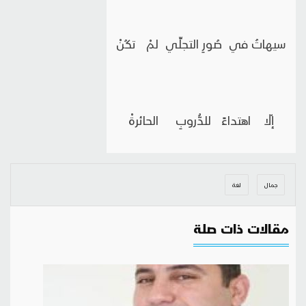
سيهاتُ في صُورِ التجلِّي لمْ تكُنْ
إلّا اهتداءً للدُّروبِ الحائرةْ
جمال
لغة
مقالات ذات صلة