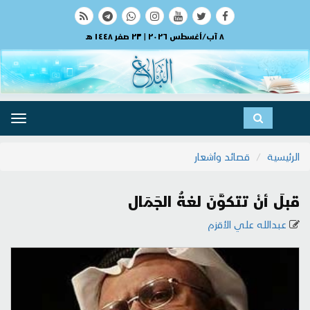
٨ آب/أغسطس ٢٠٢٦ | ٢٣ صفر ١٤٤٨ هـ
ggle
ation
الرئيسية
قصائد وأشعار
قبلَ أنْ تتكوَّنَ لغةُ الجَمَال
عبدالله علي الأقزم