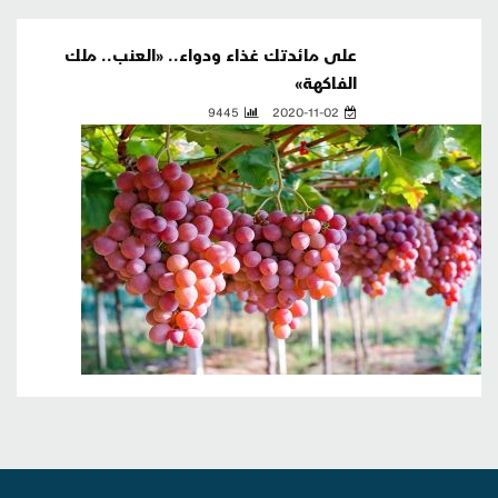
على مائدتك غذاء ودواء.. «العنب.. ملك
الفاكهة»
9445
2020-11-02