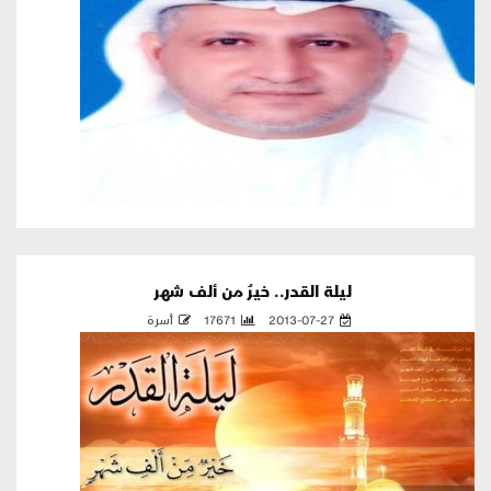
ليلة القدر.. خيرٌ من ألف شهر
2013-07-27
17671
أسرة