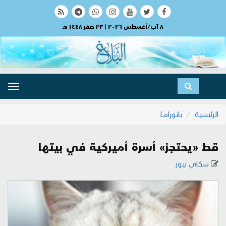
٨ آب/أغسطس ٢٠٢٦ | ٢٣ صفر ١٤٤٨ هـ
ggle
ation
الرئيسية
بانورامــا
قط «يحتجز» أسرة أميركية في بيتها
سكاي نيوز