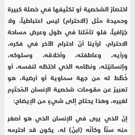
اختصارُ الشخصية أو تكثيفها في خصلة كبيرة
وحميدة مثل (الاحترام) ليس اعتباطياً، ولا
جُزافياً، فلو تأمَّلنا في طول وعرض مساحة
الاحترام، لرأينا أنّ احترام الآخر في فكره،
ورأيه، وعاطفته، وأخلاقه، وسلوكه،
وإنسانيّته، ونظامه الذي اختطّه لنفسه، أو
خُطِّط له من جهة سماوية أو أرضية، هو
تعبيرٌ عن مقومات شخصية الإنسان المُحتَرِم
لغيره، وهذا يحتاج إلى شيءٍ من الإيضاح:
إنّ الذي يرى في الإنسان الذي هو أصغر
منه سنّاً وكأنّه (ابنٌ) له، يكون قد احترمه