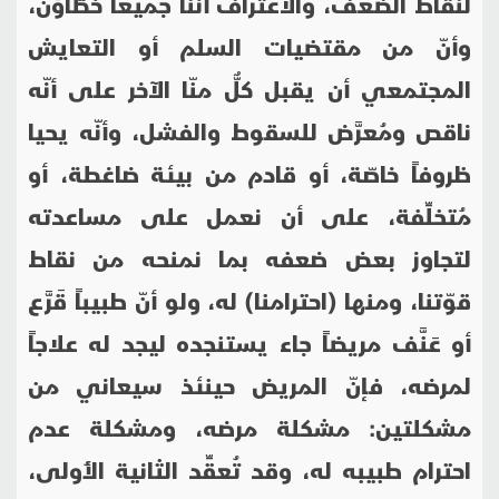
لنقاط الضعف، والاعتراف أنّنا جميعاً خطّاؤن،
وأنّ من مقتضيات السلم أو التعايش
المجتمعي أن يقبل كلٌّ منّا الآخر على أنّه
ناقص ومُعرَّض للسقوط والفشل، وأنّه يحيا
ظروفاً خاصّة، أو قادم من بيئة ضاغطة، أو
مُتخلِّفة، على أن نعمل على مساعدته
لتجاوز بعض ضعفه بما نمنحه من نقاط
قوّتنا، ومنها (احترامنا) له، ولو أنّ طبيباً قَرَّع
أو عَنَّف مريضاً جاء يستنجده ليجد له علاجاً
لمرضه، فإنّ المريض حينئذ سيعاني من
مشكلتين: مشكلة مرضه، ومشكلة عدم
احترام طبيبه له، وقد تُعقِّد الثانية الأُولى،