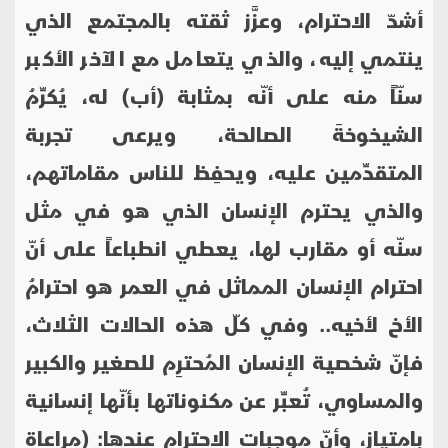
أشدّ الاحترام، وعزَّز ثقته بالمجتمع الذي
ينتمي إليه، والذي يتعامل مع الآخر الأكبر
سنّاً منه على أنّه بمثابة (أب) له، يُكرِّمُ
الشيخوخةَ الصالحة، ويرعى تجربة
المتقدِّمين عليه، ويحفِظ للناس مقاماتهم،
والذي يحترم الإنسان الذي هو في مثل
سنّه أو مقارب لها، يعطي انطباعاً على أنّ
احترام الإنسان المماثل في العمر هو احترامُ
الأخ لأخيه.. وفي كلّ هذه الحالات الثلاث،
فإنّ شخصية الإنسان المُحترِم للصغير والكبير
والمساوي، تُعبِّر عن مكنوناتها بأنّها إنسانية
بامتياز، وأنّ موجبات الاحترام عندها: (مراعاة