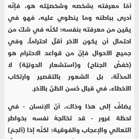
أمّا معرفته بشخصه وشخصيّته هو، فإنّه
أدرى بباطنه وما ينطوي عليه، فهو في
يقين من معرفته بنفسه؛ لكنّه في شكّ من
احتمال أن يكون الآخر أقلّ احتراماً، وفي
جميع الأحوال فإنّ من قواعد الاحترام هو
(خفضُ الجناح) و(استشعار الدونيّة) لا
المذلّة، بل الشعور بالتقصير وارتكاب
الأخطاء، في قبال حُسن الظنّ بالآخر.
يضافُ إلى هذا وذاك، أنّ الإنسان - في
لحظة غرور - قد تخالجهُ نفسه بخواطر
التعالي والإعجاب والفوقية؛ لكنّه إذا (ألجمَ)