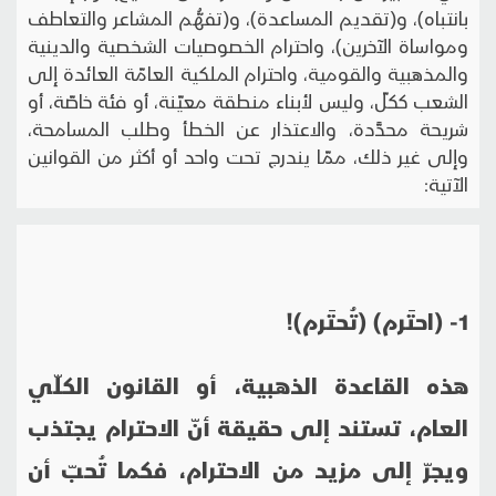
بانتباه)، و(تقديم المساعدة)، و(تفهُّم المشاعر والتعاطف
ومواساة الآخرين)، واحترام الخصوصيات الشخصية والدينية
والمذهبية والقومية، واحترام الملكية العامّة العائدة إلى
الشعب ككلّ، وليس لأبناء منطقة معيّنة، أو فئة خاصّة، أو
شريحة محدَّدة، والاعتذار عن الخطأ وطلب المسامحة،
وإلى غير ذلك، ممّا يندرج تحت واحد أو أكثر من القوانين
الآتية:
1-
(احتَرم) (تُحتَرم)!
هذه القاعدة الذهبية، أو القانون الكلّي
العام، تستند إلى حقيقة أنّ الاحترام يجتذب
ويجرّ إلى مزيد من الاحترام، فكما تُحبّ أن