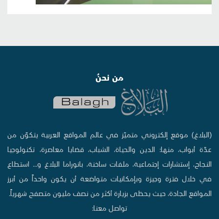
من نحنُ
(البلاغ) موقع إلكتروني متميّز في عالم المواقع العربية يتكوّن من
عدّة أبواب، منها: الدين والحياة، الشباب، قضايا معاصرة، تكنولوجيا
النجاح، إستشارات إجتماعية، ملفات ساخنة، بانوراما البلاغ و... استطاع
في خلال فترة وجيزة وبإمكانيات متواضعة أن يكون واحداً من أبرز
المواقع الجادة، حيث يحظى بزيارة أكثر من نصف مليون متصفح شهرياً.
تواصل معنا: