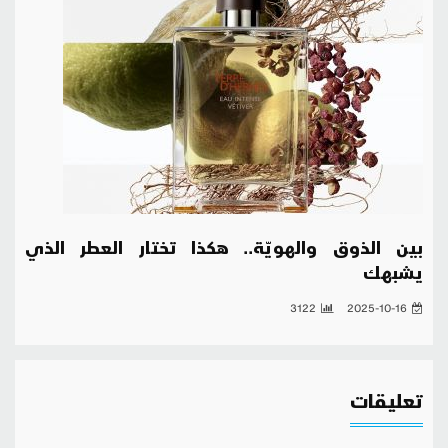
بين الذوق والهويّة.. هكذا تختار العطر الذي
يشبهك
3122
2025-10-16
تعليقات