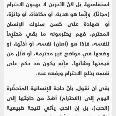
استقامتها، بل لأنّ الآخرين لا يهبون الاحترام
(مجاناً)، وإنّما هو هدية، أو مكافأة، أو جائزة،
أو شهادة على حُسن سلوك الإنسان
المحترم، فهم يحترمونه ما بقي مُحتَرِماً
لنفسه، فإذا هو (أهان) نفسه، أو أذلّها، أو
وضعها في مواضع غير محترمة، أو قلَّل من
قيمتها وشأنها، فإنّه يكون قد حكم على
نفسه بخلع الاحترام ورفعه عنه.
بقي أن نقول، بأنّ حاجة الإنسانية المتحضِّرة
اليوم إلى (الاحترام) أشدّ من حاجتها إلى
(الحبّ)، بل إنّ الحبّ يأتي نتيجة طبيعية