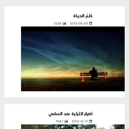
حُلمُ الحياة
7239
2013-05-20
أضرار الثرثرة عند المشي
7047
2012-12-11