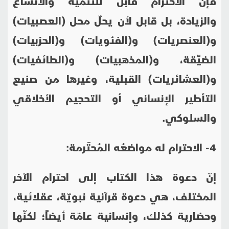
فإنّ الاحترام قابل للتنمية والاتّساع
والزيادة، بل قابل لأن يحلّ محل (العصبيات)
و(العنصريات) و(الفئويات) و(الحزبيات)
الضيِّقة، و(المذهبيات) و(الطائفيات)
و(العشائريات) القبلية، وغيرها من صنيع
التأطير الإنساني أو التحجيم الأخلاقي
والسلوكي.
4- الاحترام له مواضعُه المُحتَرمة:
إنّ دعوة هذا الكتاب إلى احترام الآخر
المختلف، هي دعوة قرآنية نبويّة، عقلائية،
وحضارية كذلك، وإنسانية عامّة أيضاً؛ لكنّها