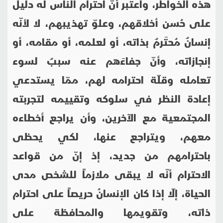
هذه الخواطر، واعتبر أنّ احترام الناس له دليلٌ
على حُسن أخلاقهم، وعلوّ تهذيبهم، لا لأنّه
إنسانٌ مُحتَرمٌ بذاته، أو لعلمه، أو مقامه، أو
إنجازاته، وأنّ جفاءَهم عنه سببٌ لسوء
تعامله وقلّة احترامه لهم، ممّا يستدعي
إعادة النظر في سلوكه وتقييمه لتجربته
المجتمعية مع الآخرين، وأن يراجع أخطاءه
معهم، ويتراجع عنها، لكي يحظى
باحترامهم من جديد، إذ إنّ من قواعد
الاحترام أنّه لا يبقى ملازماً للشخص مدى
الحياة، إلّا إذا كان الإنسانُ حريصاً على احترام
ذاته، وتقويمها والمحافظة على