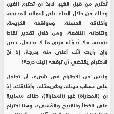
تُحتَرم من قبل الغير، لابدّ أن تَحترم الغير،
وذلك من خلال الثناء على أعماله المجيدة،
وأخلاقه الحسنة، ومواقفه الكريمة،
ونتاجاته النافعة، ومن خلال تقدير نقاط
ضعفه، فلا تُحمِّله فوق ما لا يحتمل، حتى
وإن رأيت أنّك أعلى منه بدرجة، إذ أنّ
الاحترام يقتضي أن ترفعه إليك درجة!
وليس من الاحترام في شيء، أن تجامل
على حساب دينك، وشريعتك، وأخلاقك، إذ
أنّ (المجاراة) غير (المداراة)، هناك مسايرة
على الخطأ والقبيح والمُسيء، وهنا احترام