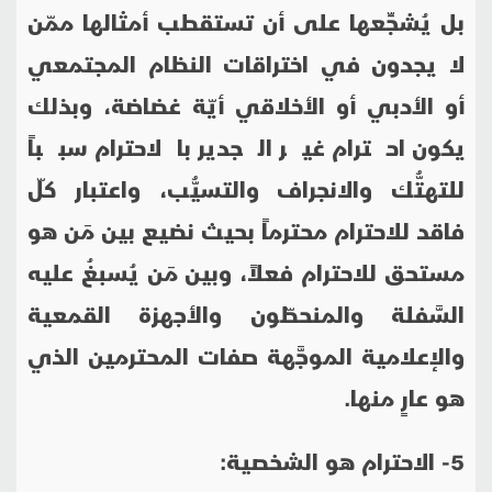
بل يُشجِّعها على أن تستقطب أمثالها ممّن
لا يجدون في اختراقات النظام المجتمعي
أو الأدبي أو الأخلاقي أيّة غضاضة، وبذلك
يكون احترام غير الجدير بالاحترام سبباً
للتهتُّك والانجراف والتسيُّب، واعتبار كلّ
فاقد للاحترام محترماً بحيث نضيع بين مَن هو
مستحق للاحترام فعلاً، وبين مَن يُسبغُ عليه
السَّفلة والمنحطّون والأجهزة القمعية
والإعلامية الموجَّهة صفات المحترمين الذي
هو عارٍ منها.
5- الاحترام هو الشخصية: