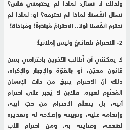
ولذلك لا نسأل: لماذا لم يحترمني فلان؟
نسأل أنفُسنا: لماذا لم نحترمه؟ أو: لماذا لم
نحترم أنفُسنا أوّلاً.. الاحترامُ مُبادَرةٌ! ومُبادَأة!
2- الاحترامُ تلقائيٌّ وليس إملائياً:
لا يمكنني أن أُطالب الآخرين باحترامي بسن
قانون معيّن، أو بالقوّة والإجبار والإكراه،
ذلك أنّ الاحترام ينبعُ من ذات الإنسان
المُحتَرِم لغيره، فالابن لا يُجبَر على احترام
أبيه، بل يَتعلَّم الاحترام من حبّ أبيه،
وإنعامه عليه، وتربيته وإصلاحه له وتقديره
لضعفه، وعنايته به، ومن احترام الأب