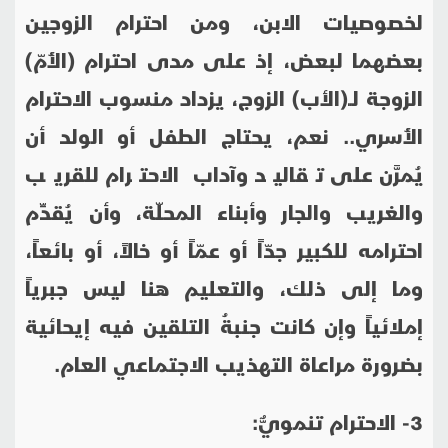
لخصوصيات الابن، ومن احترام الزوجين
بعضهما لبعض، إذ على مدى احترام (الأُمّ)
الزوجة لــ(الأب) الزوج، يزداد منسوب الاحترام
الأُسري.. نعم، يحتاج الطفل أو الولد أن
يُمرَّن على تقاليد وآداب الاحترام للقريب
والغريب والجار وأبناء المحلّة، وأن يُقدِّم
احترامه للكبير جدّاً أو عمّاً أو خالاً، أو بائعاً،
وما إلى ذلك، والتعليم هنا ليس جبرياً
إملائياً وإن كانت جنبةُ التلقين فيه إيحائية
بضرورة مراعاة التهذيب الاجتماعي العام.
3- الاحترام تنمويٌّ: