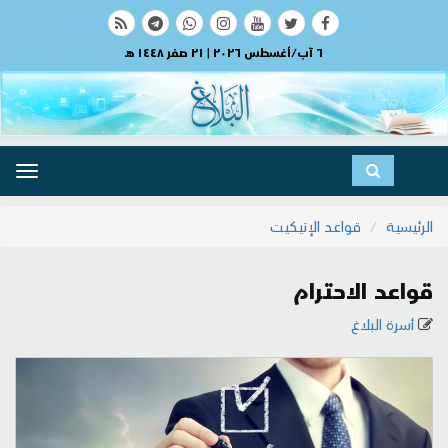
٦ آب/أغسطس ٢٠٢٦ | ٢١ صفر ١٤٤٨ هـ
ggle
ation
الرئيسية
قواعد الإتيكيت
قواعد الاحترام
أسرة البلاغ