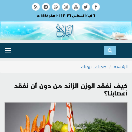
٦ آب/أغسطس ٢٠٢٦ | ٢١ صفر ١٤٤٨ هـ
ggle
ation
الرئيسية
صحتك.. ثروتك
كيف نفقد الوزن الزائد من دون أن نفقد
أعصابنا؟