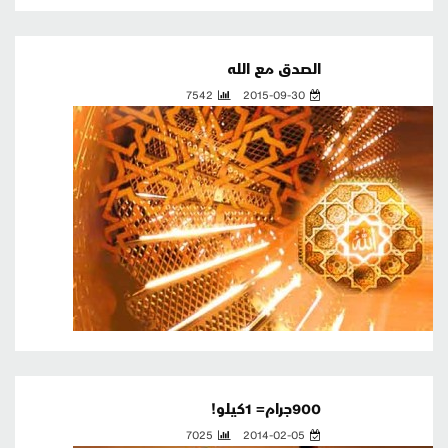
الصدق مع الله
7542
2015-09-30
900جرام= 1كيلو!
7025
2014-02-05