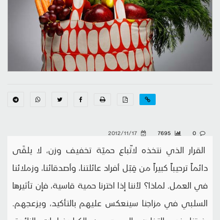
2012/11/17
7695
0
القرار الذي نتخذه لاتّباع حميَة تخفيف وزن، لا يلقَى دائماً ترحيباً كبيراً من قِبَل أفراد عائلتنا، وأصدقائنا، وزملائنا في العمل. لماذا؟ لأننا إذا اخترنا حمية قاسية، فإن تأثيرها السلبي في مزاجنا سينعكس عليهم بالتأكيد، ويزعجهم. رغبتنا في التخلص السريع من الكيلوغرامات الزائدة، تدفعنا، في كثير من الأحيان، إلى تطبيق حميات قاسية يؤكد أصحابها أنها تؤدي إلى نتائج فورية. وغالباً ما تفرض هذه الحميات تقنيناً شديداً على الوحدات الحرارية، وتحظر علينا تناول عدد من الأطعمة، ويرافقها دائماً برنامج من التمارين الرياضية المكثفة. وما إن نبدأ في التطبيق حتى نلاحظ أننا أصبحنا نميل إلى النَّزق، والعصبية، وتقلبات المزاج. وتتفاقم حالتنا المزاجية السيئة هذه إذا صادف أن اخترنا واحدة من تلك الحميات التي تفرض حظراً شديداً على الكربوهيدرات، مثل الحميات البروتينية، كحمية إتكينز وغيرها (نظراً إلى الدور المهم الذي تلعبه الكربوهيدرات في تحسين المزاج). كذلك يزداد انزعاجنا إذا حرمتنا الحمية من تناول طعامنا المفضل. والواقع أن دراسة حديثة نشرتها مجلة "أبحاث المستهلك" الأميركية، أظهرت أنّ الأشخاص الذين يأكلون تفاحة، عوضاً عن الشوكولاتة، لأسباب تتعلق بحمية تخفيف الوزن، يميلون إلى اختيار الأفلام العنيفة عوضاً عن الأفلام الرومانسية، ويكونون أكثر تحسساً تجاه مَن يحثهم على ممارسة الرياضة. ولكن، أليس من المفترض أن يساعدنا النظام الغذائي الصحي، وممارسة الرياضة على الإحساس بالرضا وبالسعادة؟ تجيب المتخصصة الأميركية في علوم التغذية، إليزابيث سومر، بالإيجاب، لكنها تؤكد أنّ الأمور تختلف عندما نتطرف في السلوك الغذائي والرياضي، أو عندما نمتنع عن تناول أطعمة لا يجب الامتناع عنها. وهنا يتساءل الكثيرون عن الوسائل التي تكفل الحفاظ على ارتفاع المعنويات أثناء التخلص من الوزن الزائد. ويجيب المتخصصون فيقولون، إنّ هناك قواعد أساسية يجب علينا احترامها أثناء تخفيف الوزن، إذا أردنا تفادي التأثيرات السلبية في مزاجنا. وترتبط هذه القواعد بأعداد الوحدات الحرارية التي نتناولها، وبأنواع الأطعمة التي نأكلها، إضافة إلى طبيعة التمارين الرياضية التي نمارسها وقوّتها. - المبالغة في تقنين الوحدات الحرارية وتأثيرها في المزاج: يجب أن نخفف من الأكل، ونزيد من ممارسة الأنشطة البدنية. هذه هي النصيحة التي يقدمها المتخصصون كافة، وعامة الناس أيضاً، للتخلص من الوزن الزائد.. أليس كذلك؟ هذا صحيح، لكن البعض يبالغون في تقنين الوحدات الحرارية. فمثلاً، نجد أنّ هناك نساء يكتفين بتناول ما بين 1200 و1500 وحدة حرارية في اليوم، ويحرقن 500 وحدة حرارية منها في ممارسة الرياضة، في معظم أيام الأسبوع. قد يبدو هذا الأمر جيِّداً من الناحية الحسابية، لكنه يؤدي إلى تأثيرات سلبية في معنويات، وأمزجة أولئك النساء. ويقول البروفيسور جاري وينك، أستاذ علم النفس والعلوم العصبية في "جامعة أوهايو" الأميركية، إنّ التقنين الزائد في الوحدات الحرارية التي نتناولها يومياً، يؤدي إلى تغيرات في كيمياء الدماغ يمكن أن تؤثر في مزاجنا. وكانت دراسة حديثة نشرتها مجلة "بيولوجيا الطب النفسي" الأميركية، قد أفادت أنّه في حالات الجوع، تحدث تقلبات واضطرابات في مستويات الـ"سيروتونين"، الناقل العصبي الذي يتحكم في المزاج وفي الشهية للأكل وفي النوم، ما يجعل من الصعب علينا التحكم في غضبنا. وقد تبيّن أنّ الإحساس بالجوع الشديد يترافق دوماً مع مشاعر التوتر، القلق، والانزعاج. وكان البحاثة الأميركيون في "جامعة كاليفورنيا"، قد أجروا دراسة شملت عدداً كبيراً من النساء، طلبوا منهنّ فيها تناول 1200 وحدة حرارية فقط في اليوم. واكتشف البحاثة، أنّ أجسام النساء أنتجت في ظل هذه الشروط الغذائية القاسية، كمية كبيرة من هرمون التوتر الكورتيزول، كما أنّهنّ أبلغن عن ارتفاع في مستويات التوتر والانزعاج لديهنّ. لكن ولحسن الحظ، توجد طريقة للحد من هذا الانزعاج الذي يُصاحب المبالغة في التخفيف من الوحدات الحرارية، وهو القيام بذلك ببطء وبشكل تدريجي يسمح للجسم بالتأقلم. وينصح وينك بالبدء في اقتطاع 50 وحدة حرارية فقط في اليوم، ثمّ اقتطاع المزيد تدريجياً. ويؤكد أن هذا يتطلب وقتاً طويلاً وصبراً كبيراً، لكنه يساعدنا على تجنب القلق، والنَّزق، وتقلبات المزاج. وتجدر الإشارة إلى أن معظم النساء يحتجن إلى تناول 1500 وحدة حرارية على الأقل في اليوم، وأكثر من ذلك عندما يمارسن الرياضة، وذلك من أجل إبقاء مستويات سكر الدم مستقرة، والتمتع بطاقة مستمرة، وبمعنويات مرتفعة. وتقول سومر، إنّنا إذا كنّا نخسر نسبة من الوزن الزائد تزيد على نصف كيلوغرام، أو كيلوغرام واحد في الأسبوع، فهذا يعني أننا نبالغ في تقنين الوحدات الحرارية. - الدهون وارتباطها بالمزاج الجيِّد: تُظهر الأبحاث، أن تناول الدهون الصحية، مثل تلك الموجودة في سمك السالمون، السردين والإسْقَمري، يساعدنا في عملية تخفيف الوزن، وفي تحسين المزاج. وتَبيّن أنّ الافتقار إلى أحماض "أوميغا/ 3" الدهنية بأنواعها (ALA)، الموجودة في بعض المصادر النباتية، مثل بذور الكتّان، فول الصويا، والجوز، و(DHA) و(EPA)، الموجوديْن في السمك والطحالب، يرتبط بظهور مشاعر سلبية مثل الاكتئاب، والغضب، والعدوانية. والواقع أنّ الحصول على ما يكفي من أحماض "أوميغا/ 3" الدهنية، يمكن أن يُحسّن القُدرات الذهنية والمزاج. وتقول الدكتورة دور رامسي، الأستاذة المساعدة في الطب النفسي في "جامعة كولومبيا" الأميركية، ومؤلفة كتاب "حمية السعادة"، إنّ الدهون تشكل نحو 60 في المئة من الدماغ، وتُعتبر أحماض "أوميغا/ 3" الدهنية، مهمة بشكل خاص لضمان أداء الخلايا العصبية وظائفها بشكل جيِّد. وقد تَبيّن أنّ هذه الأحماض الدهنية تُسهم في التخفيف من الالتهابات، وتزيد من إنتاج جزيئة تُعزز ولادة خلايا دماغية جديدة، وتُحسّن نوعية الاتصالات بين خلايا الدماغ. وتقول رامسي، إنّه على الرغم من وجود أحماض "أوميغا/ 3" في المكسرات والبذور، إلا أنّ المصادر الحيوانية تُعتبر الأفضل، من حيث نوعية الأحماض المتوافرة فيها. وهي تنصح بتناول حصتين (حجم الصحة 180 غراماً) على الأقل، من الأسماك الدهنية في الأسبوع. ويمكن للأشخاص الذين لا يحبّون مَذَاق السمك، أن يستعيضوا عنه بتناول الروبيان وأصداف البحر. كذلك يمكنهم تناول لحوم الأبقار التي تَقْتات على العشب، أو بيض الدجاج الذي يُربّى في الهواء الطلق، ويقتات على الحبوب الغنية بهذه الأحماض، مثل الصويا وبذور الكتان. وتنصح رامسي الأشخاص الذين يفتقر نظامهم الغذائي إلى كل هذه الأطعمة المذكورة، بأن يلجأوا إلى تناول أقراص مُكمّلة يومية تحتوي على 1000 ملغ من حمضي (DHA) و(EPA)، فهي كفيلة بتحسين مزاجهم. وتجدر الإشارة إلى أن تأثير هذه الأقراص لا يبدأ في الظهور قبل مرور أسابيع عديدة على تناولنا هذه الأقراص المكمّلة بانتظام. - الكبروهيدرات ضرورية لرفع المعنويات: عندما يرتكب مُتَّبعو الحميات خطأ الامتناع عن تناول معظم أنواع السكر والنشويات، تبدأ أجسامهم في "الصراخ" وفي المطالبة بهذه الكربوهيدرات. ويؤدي ذلك إلى شعورهم بالغضب وبالنَّزق. وكانت دراسة حديثة نشرتها مجلة "أرشيف الطب الباطني"، قد أظهرت أنّ الأشخاص الذين يتّبعون نظاماً غذائياً فقيراً في الكربوهيدرات، يسجلون درجات عالية على مقياس الغضب، العدائية، الارتباك، والاكتئاب والإحساس بالعزلة، مقارنة بالدرجات التي يسجلها أولئك الذين يتّبعون نظاماً غذائياً فقيراً في الدهون. ويعلّق البحّاثة فيقولون، إنّ أحد أسباب ذلك قد يعود إلى أنّ الحد من كمية الكربوهيدرات التي نتناولها، يمكن أن يعوق قدرة الدماغ على تركيب وإنتاج الـ"سيروتونين" الذي يُحسّن المزاج. من جهة ثانية يُشير العلماء، إلى أنّ السكر يُسْتثير مناطق دماغية مرتبطة بالإحساس بالحبور. تقول رامسي، إنّ كل الكربوهيدرات مؤلفة من السكر، وإنّ الأبحاث الأوّلية أظهرت أنّ الانقطاع عن تناول السكر يؤدي إلى أعراض شبيهة بتلك الناتجة عن التوقف عن تناول المواد التي تسبب الإدمان. وتجدر الإشارة، إلى أنّ الخبراء يُوصون بأن تشكل الكربوهيدرات ما يتراوح بين 45 و65 في المئة، من مجمل الوحدات الحرارية التي نتناولها يومياً. والأفضل أن تكون هذه الكربوهيدرات من الأنواع الكاملة غير المكررة، وغير الخاضعة لعمليات تصنيع. - الامتناع عن الأطعمة المفضلة ليس الخيار الأمثل: يعترف الكثير من متّبعي الحميات بأنهم يتضايقون، وينزعجون كثيراً عند رؤية مَن حولهم يتناولون الأطعمة المفضلة لديهم، بينما لا يتمكنون هم من مشاركتهم، والاستمتاع بها. فالزوجة مثلاً التي تشاهد زوجها بصدد احتساء مشروبه المفضل، بينما هي تكتفي باحتساء نقيع الأعشاب، لابدّ أن تشعر بالحرمان. وتلك التي ترفض تناول قطعة من كعكة، تقدمها لها طفلتها التي تستمتع مع صديقاتها بالتهام كعكة كبيرة، تشعر أيضاً بالاستيلاء. وكانت دراسة نشرتها مجلة "الشخصية وعلم النفس الاجتماعي". الأميركية، قد أفادت أن مسألة الامتناع عن تناول طعام، أو شراب، ليس في حد ذاتها، ما يُزعج متّبعي الحميات، بل ما يزعجهم فعلاً هو عملية مقاومتها. والواقع أنّ البحاثة وجدوا أنّ القيام، حتى بفعل واحد للتحكم في النفس، في مواجهة الأطعمة أو المشروبات الممنوعة، يتسبب في انخفاض ملحوظ في مستويات الغلوكوز، أو سكر الدم. والمعروف أنّ انخفاض مستويات سكر الدم، يمكن أن يؤدي إلى ظاهرة نقص السكر (Hypoglycemia)، التي تؤدي بدورها إلى أعراض تتضمن النزق، العصبية والسلوك العدواني. وأظهرت دراسات أخرى، أنّ الحرمان يمكن أن يؤدي مع الوقت، إلى نتائج معاكسة للهدف المنشود، فهو يدفعنا إلى الإفراط في تناول الأطعمة نفسها التي كنا نحاول مقاومتها. ويقول المتخصصون من أنصار تفادي الحرمان، إننا غير مضطرين إلى فرض حظر فعلي على أي طعام من أطعمتنا المفضلة، بل يمكننا أن نأكل حصة صغيرة منه بين الحين والآخر، ونعتمد استراتيجية بسيطة للتخفيف من تَوْقنا الشديد إليه. وكل ما نحتاج إليه لتحقيق ذلك، هو تخصيص مدة 10 دقائق لتناول طعامنا المفضل هذا، فنمنح أنفسنا الوقت الكافي لنشم رائحته، وننظر إليه ونفكر فيه. ثمّ نقضم قضمة صغيرة منه، ونمضغها ببطء، مع تحريكها داخل الفم، والتركيز على قوامها ومذاقها قبل أن نبتلعها. ثمّ نسأل أنفسنا عما إذا كنّا نريد قضمة ثانية، أو إذا كنا قد أشبعنا رغبتنا. فإذا كنّا نريد المزيد، نأكل قضمة ثانية، ولكن نمضغها 20 مرّة قبل أن نبتلعها. ونكرّر "تمرين الأكل" هذا طوال فترة تناولنا طعامنا المفضل، أو حتى ننهي الحصة الموجودة أمامنا. ويؤكد الخبراء، أنّ تخصيص وقتٍ كافٍ لتناول الطعام ببطء، والتركيز على نكهته وطعمه الحقيقيين، يزيدان من درجة إحساسنا بالشبع وبالرضا. وكانت إحدى الدراسات الأميركية الحديثة، قد أظهرت أنّ المشاركين، الذين اعتمدوا هذه الاستراتيجية، قالوا إنّهم بعد فترة من تطبيقها، لم يعودوا يستمتعون بطعامهم المفضل بقدر ما كانوا يعتقدون، أو أنهم كانوا يشعرون بالاكتفاء بعد تناول قضمتين فقط منه، وكانوا أكثر قدرة على التوقف عن الأكل، ما إن يشعروا بالرضا. وفي المقابل، نجد مَن يقول إنّ أسهل طريقة لتفادي تناول الأطعمة المغرية، هي في الابتعاد عنها بكل بساطة. وتنصحنا البروفيسورة ساندرا أمودت، المتخصصة في العلوم العصبية، ومؤلفة كتاب "أهلاً بك إلى دماغك"، بتنظيم البيئة المحيطة بنا، والحرص على خلوها من المغريات، لكي لا يتطلب الالتزام بالحمية الغذائية التي نتّبعها، إلا أقل قدر ممكن من قوة الإرادة. فإذا كان الآيس كريم هو نقطة ضعفنا، فعلينا بكل بساطة ألا نجلب أياً منه إلى المنزل، وألا نحفظ أياً منه في الثلاجة. وإذا كانت آلة توزيع المأكولات غير الصحية في مكان عملنا، تُنادينا كل يوم مع حلول الساعة الثالثة بعد الظهر، علينا أن نملأ درجة مكتبنا بأطعمة صحية، مثل المكسرات والبسكويت المالح المحضّر من الحبوب لكاملة، والفواكه المجففة، فنلجأ إليها عند الإحساس بالجوع. وتقترح سومر أيضاً، إيجاد البدائل الصحية للأطعمة المفضلة لدينا. وخلافاً لمّا يعتقد الكثيرون، فإنّ البدائل ليست دائماً عديمة النكهة، بل هناك بدائل لذيذة جدّاً. وربما كانت الشوك