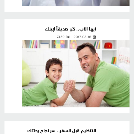
أيها الأب.. كُن صديقاً لإبنك
7459
2017-08-16
التنظيم قبل السفر.. سر نجاح رحلتك