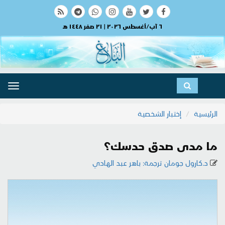
٦ آب/أغسطس ٢٠٢٦ | ٢١ صفر ١٤٤٨ هـ
ggle
ation
الرئيسية
إختبار الشخصية
ما مدى صدق حدسك؟
د.كارول جومان ترجمة: باهر عبد الهادي