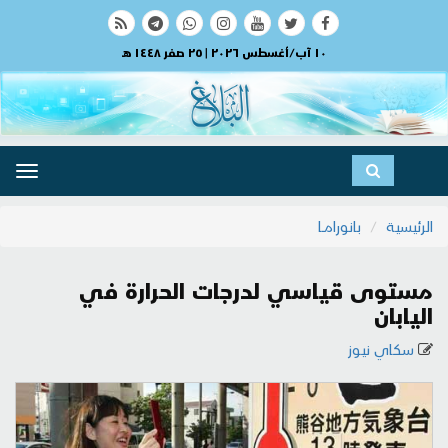
١٠ آب/أغسطس ٢٠٢٦ | ٢٥ صفر ١٤٤٨ هـ
ggle
ation
الرئيسية
بانورامــا
مستوى قياسي لدرجات الحرارة في
اليابان
سكاي نيوز