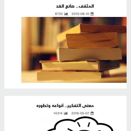
المثقف.. صانع الغد
8732
2015-08-10
معنى التفكير.. أنواعه وتطوره
14314
2016-05-07