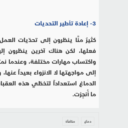
3- إعادة تأطير التحديات
كثيرٌ منَّا ينظرون إلى تحدّيات العم
فعلها، لكن هناك آخرين ينظرون إل
واكتساب مهارات مختلفة، وعندما نمتلك
إلى مواجهتها لا الانزواء بعيداً عنها،
الدماغ استعداداً لتخطّي هذه العقبات
ما أُنجِزت.
دماغ
مكافأة