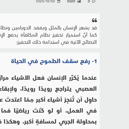
2025/10/02
5020
0
قد يشعر الإنسان بالملل ويفقد الدوبامين ونظام
كما أنّ استمرار تحفيز نظام المكافأة يدفع الإ
النصائح الآتية في استدامة ذلك التحفيز:
1- رفع سقف الطموح في الحياة
عندما يُكرِّر الإنسان فعل الأشياء مرارً
العصبي يتراجع رويدًا رويدًا، ولإبق
حاوِل أن تُنجِز أشياء أكبر مِمّا اعتدتَ 
في العمل، أو لو كُنتَ رياضيًا فما إ
بمحاولة الجري لمسافةٍ أكبر، وهكذا ف