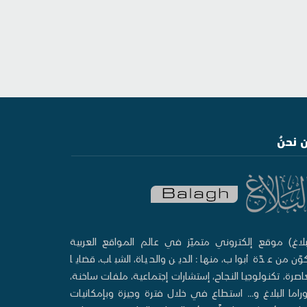
 نحنُ
بلاغ) موقع إلكتروني متميّز في عالم المواقع العربية
وّن من عدّة أبواب، منها: الدين والحياة، الشباب، قضايا
صرة، تكنولوجيا النجاح، إستشارات إجتماعية، ملفات ساخنة،
وراما البلاغ و... استطاع في خلال فترة وجيزة وبإمكانيات