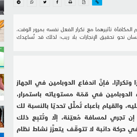
 المكافأة تأثيرهما مع تكرار الفعل نفسه بمرور الوقت،
نسان نحو تحقيق الإنجازات بلا ريب؛ لذلك قد تُساعِدك
ا وتكرارًا، فإنَّ اندفاع الدوبامين في الجهاز
اء الدوبامين في قمّة مستوياته باستمرار،
عليه، والقيام بأعباء تُمثِّل تحديًا بالنسبة لك
ن تجري لمسافة مُعيّنة، إلّا وتُتبِع ذلك
ي حركة دائبة لا تتوقّف يتعزَّز نشاط نظام