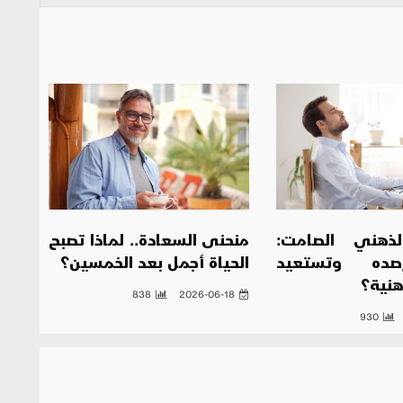
لذهني الصامت:
منحنى السعادة.. لماذا تصبح
ده وتستعيد
الحياة أجمل بعد الخمسين؟
هنية؟
838
2026-06-18
930