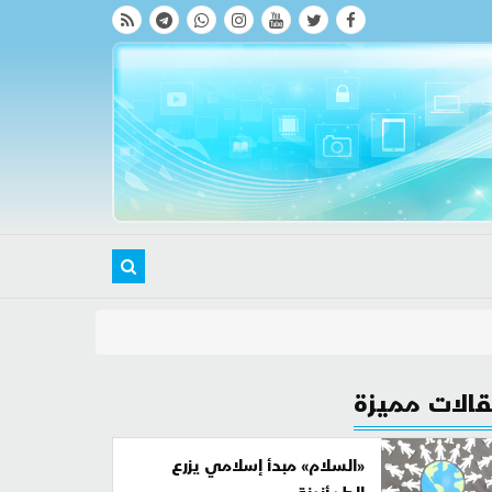
الات مميزة
«السلام» مبدأ إسلامي يزرع