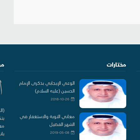
مختارات
من
الوعي الإيجابي بذكرى الإمام
الحسين (عليه السلام)
2018-10-26
(ال
معاني التوبة والاستغفار في
يتك
الشهر الفضيل
معا
2019-05-08
بان