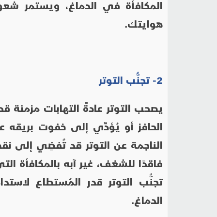
المكافأة في الدماغ، ويستمر شعو
هوايتك.
2- تجنُّب التوتر
يصحب التوتر عادةً التهابات مزمنة ق
الحافز أو يُؤدِّي إلى خفوت بريقه عم
الناجمة عن التوتر قد تُفضِي إلى نق
فاقدًا للشغف، غير آبه بالمكافأة ا
تجنُّب التوتر قدر المُستطاع لاست
الدماغ.