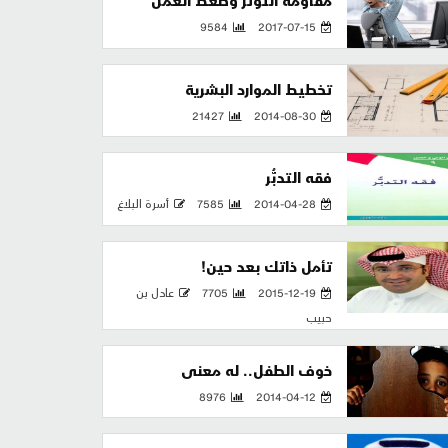
مقاومة التوتر وضغط العمل
9584
2017-07-15
تخطيط الموارد البشرية
21427
2014-08-30
فقه التدبُّر
2014-04-28
7585
أسرة البلاغ
تأمل ذاتك بعد حين!
2015-12-19
7705
عادل بن
حبيب
خوف الطفل.. له معنى
8976
2014-04-12