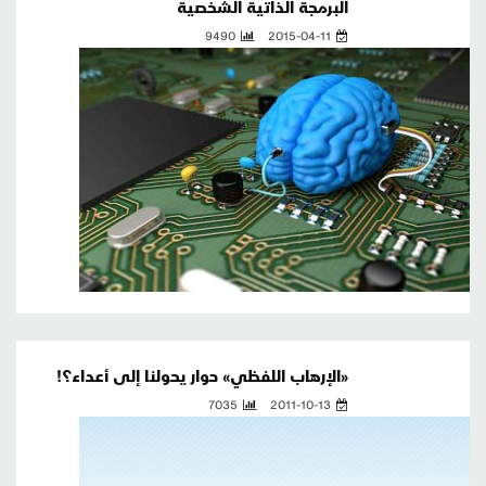
البرمجة الذاتية الشخصية
9490
2015-04-11
«الإرهاب اللفظي» حوار يحولنا إلى أعداء؟!
7035
2011-10-13