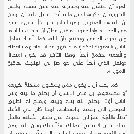
المرء أن يصفّي نيته وسريرته بينه وبين نفسه، وليس
بالضرورة أن يذكر هذا في ما يتلفَّظ به، بل عليه أن يوقن
أنّ الله هو المنتهى، وهو القادر على كلِّ شيء. وورد
في الحديث: «إذا دعوت فاقبل وظنّ أنّ حاجتك بالباب».
وأن يدرك الداعي ويقتنع بأنّ الله، كما أنّه لا يعاجل
الناس بالعقوبة لحكمةٍ منه، فهو قد لا يعاجلهم بالعطاء
والنِّعمة لحكمةٍ أيضاً، وهذا التأخير قد يكون امتحاناً:
«ولعلّ الذي أبطأَ عنِّي هو خيرٌ لي لعِلمِكَ بعاقبةِ
الأُمور...».
كما يجب أن لا يكون ممّن يشكِّلون مشكلةً لغيرهم
أو مجتمعهم، بل على الإنسان أن يصلح ما بينه وبين
الناس أوّلاً، ليصلح الله بينه وبينه، ويفتح له الطريق
الموصل الى رحمته واستجابته، لهذا كان في الدُّعاء
أيضاً: «اللّهُمّ اغفرْ لي الذنوبَ التي تَحبِسُ الدُّعاءَ»، فالحلّ
بيدك، حتى لا تصبح أعمالك سدّاً بينك وبين الله. ومن
أهم الأُمور هو أن يعرف الداعي الله حقَّ معرفته، أن