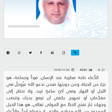
2018/11/30
8292
0
الدُّعاء حاجة فطرية عند الإنسان، فرداً وجماعة، هو
جزءٌ من الحياة، ومن دورتها، فنحن ندعو الله عزّوجلّ في
الليل أو النهار، وفي أيِّ ساعةٍ نريد، ولا نحتاج إلى
مقدِّماتٍ أو تمهيدٍ. يكفي أن ترفع يديك وتنصب
وجهك ثمّ تفتح الخطّ مع المولى تعالى، هو هذا الحبل
الممدود بين الله وعباده، والذي لا ينقطع أبداً. والدُّعاء