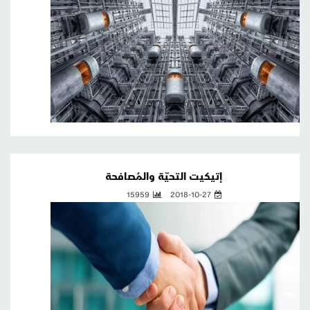
إتيكيت التحيّة والمُصافحة
15959
2018-10-27