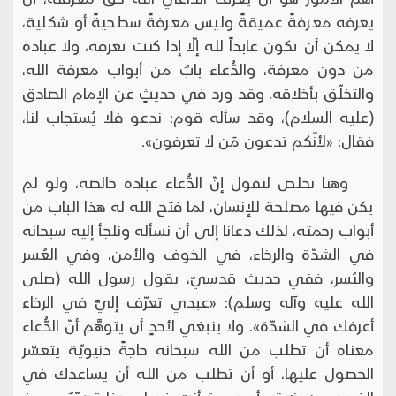
يعرفه معرفةً عميقةً وليس معرفةً سطحيةً أو شكلية،
لا يمكن أن تكون عابداً لله إلّا إذا كنت تعرفه، ولا عبادة
من دون معرفة، والدُّعاء بابٌ من أبواب معرفة الله،
والتخلّق بأخلاقه. وقد ورد في حديثٍ عن الإمام الصادق
(عليه السلام)، وقد سأله قوم: ندعو فلا يُستجاب لنا،
فقال: «لأنّكم تدعون مَن لا تعرفون».
وهنا نخلص لنقول إنّ الدُّعاء عبادة خالصة، ولو لم
يكن فيها مصلحة للإنسان، لما فتح الله له هذا الباب من
أبواب رحمته، لذلك دعانا إلى أن نسأله ونلجأ إليه سبحانه
في الشدّة والرخاء، في الخوف والأمن، وفي العُسر
واليُسر، ففي حديث قدسيّ، يقول رسول الله (صلى
الله عليه وآله وسلم): «عبدي تعرّف إليَّ في الرخاء
أعرفك في الشدّة». ولا ينبغي لأحدٍ أن يتوهَّم أنّ الدُّعاء
معناه أن تطلب من الله سبحانه حاجةً دنيويّة يتعسِّر
الحصول عليها، أو أن تطلب من الله أن يساعدك في