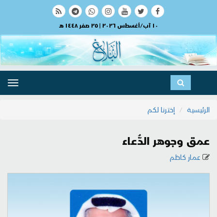
١٠ آب/أغسطس ٢٠٢٦ | ٢٥ صفر ١٤٤٨ هـ
ggle
ation
الرئيسية
إخترنا لكم
عمق وجوهر الدُّعاء
عمار كاظم