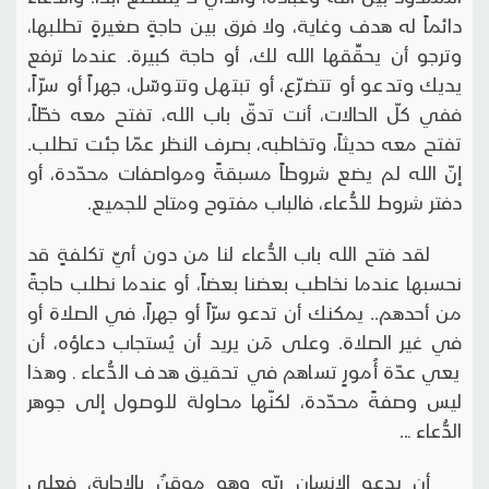
دائماً له هدف وغاية، ولا فرق بين حاجةٍ صغيرةٍ تطلبها،
وترجو أن يحقِّقها الله لك، أو حاجة كبيرة. عندما ترفع
يديك وتدعو أو تتضرّع، أو تبتهل وتتوسّل، جهراً أو سرّاً،
ففي كلّ الحالات، أنت تدقّ باب الله، تفتح معه خطّاً،
تفتح معه حديثاً، وتخاطبه، بصرف النظر عمّا جئت تطلب.
إنّ الله لم يضع شروطاً مسبقةً ومواصفات محدّدة، أو
دفتر شروط للدُّعاء، فالباب مفتوح ومتاح للجميع.
لقد فتح الله باب الدُّعاء لنا من دون أيِّ تكلفةٍ قد
نحسبها عندما نخاطب بعضنا بعضاً، أو عندما نطلب حاجةً
من أحدهم.. يمكنك أن تدعو سرّاً أو جهراً، في الصلاة أو
في غير الصلاة. وعلى مَن يريد أن يُستجاب دعاؤه، أن
يعي عدّة أُمورٍ تساهم في تحقيق هدف الدُّعاء ـ وهذا
ليس وصفةً محدّدة، لكنّها محاولة للوصول إلى جوهر
الدُّعاء ـ..
أن يدعو الإنسان ربّه وهو موقنٌ بالإجابة، فعلى