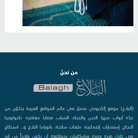
من نحنُ
(البلاغ) موقع إلكتروني متميّز في عالم المواقع العربية يتكوّن من
عدّة أبواب، منها: الدين والحياة، الشباب، قضايا معاصرة، تكنولوجيا
النجاح، إستشارات إجتماعية، ملفات ساخنة، بانوراما البلاغ و... استطاع
في خلال فترة وجيزة وبإمكانيات متواضعة أن يكون واحداً من أبرز