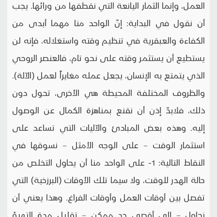
العمل، وإنما الثمار اليانعة التي نقطفها من ورائها. يجب
أن نقول في البداية: إنّ الواحد منا مهما أبدى من
الكفاءة والعبقرية في تنظيم وقته واستغلاله، فإنه لن
يستطيع أن يستثمر وقته على نحو تام، فالعنصر الروحي
الذي يتمتع به الإنسان، يجعل عمله مغايراً لعمل (الآلة).
والظروف المختلفة المحيطة هي الأخرى، تحول دون
ذلك، فلابدّ إذن أن نقنع بمناهزة الكمال عن الوصول
إليه. وهذه بعض المبادئ والآليات التي تساعد على
استثمار الوقت – على الوجه الأمثل – نسوقها في
النقاط التالية: 1- على الواحد منا أن يحاول التخلص من
حالة الهدر للوقت، ولا سيما تلك الأوقات (البرزخية) التي
تفصل بين أوقات العمل وأوقات الفراغ. وهذا يعني أن
نحاول – إلى أقصى حد ممكن – تقليل مدة التهيؤ