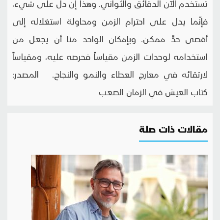
تستخدم الآن الدقائق والثواني. وهذا إن دل على شيء،
فإنّما يدل على احترام الزمن ومحاولة استغلاله إلى
أقصى حدٍّ ممكن. وبإمكان الواحد منا أن يجعل من
استخدامه لوحدات الزمن مقياساً فحرصه عليه، ومقياساً
لارتقائه في معارج العطاء والنمو والنجاح. المصدر:
كتاب العيش في الزمان الصعب
مقالات ذات صلة