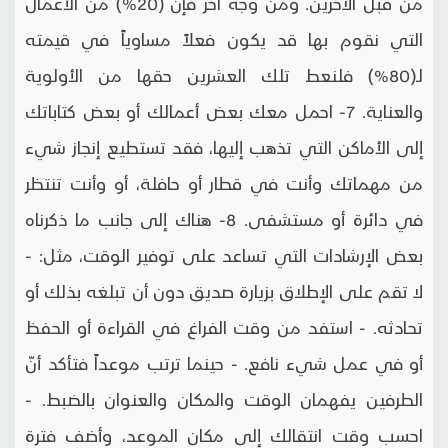
من قبل الآخرين. ومن وجه آخر فإن (20%) من الأعمال
التي نقوم بها قد يكون فعلاً مساوياً في قيمته
لـ(80%) فلنعط تلك العشرين حقها من الأولوية
والعناية. 7- احمل معك بعض أعمالك أو بعض كتاباتك
إلى الأماكن التي تذهب إليها، فقد تستطيع إنجاز شيء
من مهماتك وأنت في قطار أو حافلة، أو وأنت تنتظر
في دائرة أو مستشفى. 8- هناك إلى جانب ما ذكرناه
بعض الإرشادات التي تساعد على توفير الوقت، مثل: -
لا تقم على الإطلاق بزيارة صديق دون أن تبلغه بذلك أو
تحادثه. - استفد من وقت الفراغ في القراءة أو الحفظ
أو في عمل شيء نافع. - حينما ترتب موعداً فتأكد أنّ
الطرفين يفهمان الوقت والمكان والعنوان بالضبط. -
احسب وقت انتقالك إلى مكان الموعد، وأضف فترة