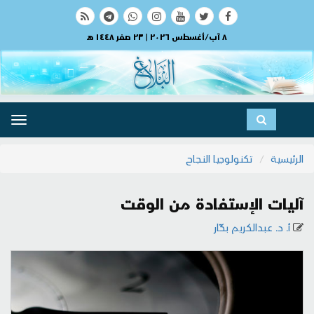
٨ آب/أغسطس ٢٠٢٦ | ٢٣ صفر ١٤٤٨ هـ
ggle
ation
الرئيسية
تكنولوجيا النجاح
آليات الإستفادة من الوقت
أ. د. عبدالكريم بكّار