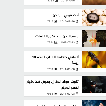
13333
2016-10-10
أنت قوي.. ولكن
7917
2015-09-26
وهم اللحن عند تكرار الكلمات
7351
2018-07-23
ألماني طعامه الذباب لمدة 18
يوماً
6703
2014-03-08
تلوث هواء المنازل يعرض 2.8 مليار
لخطر المرض
7964
2014-09-03