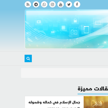
الات مميزة
جمال الإسلام في كماله وشموله