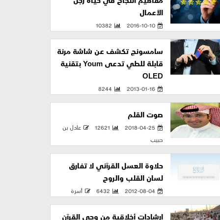
مفاهيم النجاح في حياة رجل
الأعمال
10382
2016-10-10
سامسونج تكشف عن شاشة مرنة
قابلة للطي تدعى Youm بتقنية
OLED
8244
2013-01-16
صوت القلم
2018-04-25
12621
عادل بن
حبيب
حلاوة العسل القرآني لا تفارق
لسان القلب والروح
2012-08-04
6432
أسرة
إرشادات أخلاقية من وحي القرآن